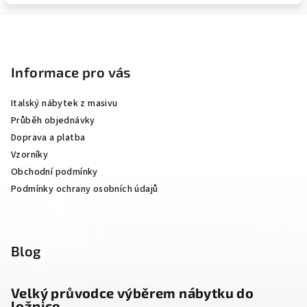
Z
á
p
Informace pro vás
a
Italský nábytek z masivu
t
Průběh objednávky
í
Doprava a platba
Vzorníky
Obchodní podmínky
Podmínky ochrany osobních údajů
Blog
Velký průvodce výběrem nábytku do
ložnice