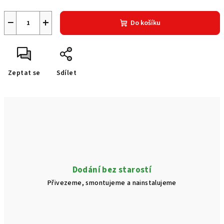
−
+
Do košíku
Zeptat se
Sdílet
Dodání bez starostí
Přivezeme, smontujeme a nainstalujeme