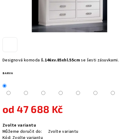
Designová komoda
š.146xv.85xhl.55cm
se šesti zásuvkami.
BARVA
od
47 688 Kč
Měrná
Zvolte variantu
cena:
Můžeme doručit do:
Zvolte variantu
Kód:
Zvolte variantu