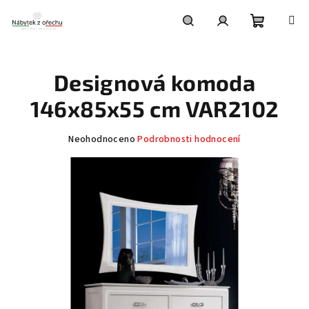
Přejít
na
obsah
Nákupní
Hledat
Přihlášení
Designová komoda
košík
146x85x55 cm VAR2102
Průměrné
Neohodnoceno
Podrobnosti hodnocení
hodnocení
produktu
je
0,0
z
5
hvězdiček.