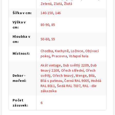
Zelená
,
Zlatá
,
Žlutá
Šířka v cm
:
140-150
,
146
Výška v
80-90
,
85
cm
:
Hloubka v
50-60
,
55
cm
:
Chodba
,
Kuchyně
,
Ložnice
,
Obývací
Místnost
:
pokoj
,
Pracovna
,
Vstupní hala
Akát vintage
,
Dub světlý 2209
,
Dub
tmavý 2208
,
Ořech střední
,
Ořech
Dekor -
světlý
,
Ořech tmavý
,
Wenge
,
Bílá
,
moření
:
Bílá s patinou
,
Černá RAL 9005
,
Hnědá
RAL 8011
,
Šedá RAL 7037
,
RAL - dle
zákazníka
Počet
6
zásuvek
: