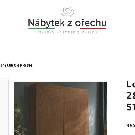
247X66 CM P-5184
L
2
5
Prů
Neo
hod