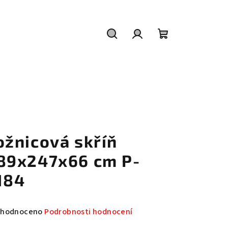
Hledat
Přihlášení
Nákupní
košík
ožnicová skříň
89x247x66 cm P-
184
měrné
hodnoceno
Podrobnosti hodnocení
nocení