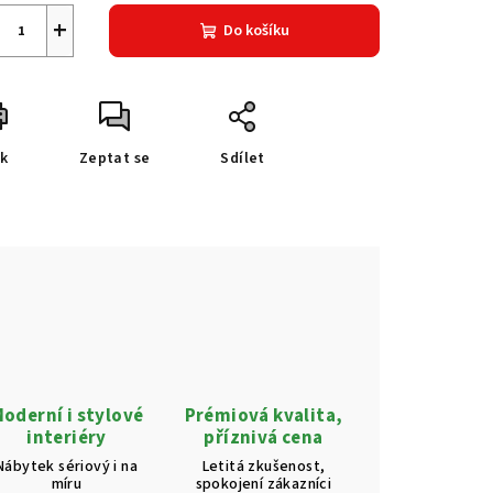
+
Do košíku
sk
Zeptat se
Sdílet
oderní i stylové
Prémiová kvalita,
interiéry
příznivá cena
Nábytek sériový i na
Letitá zkušenost,
míru
spokojení zákazníci