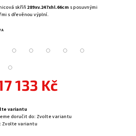
duktu
nicová skříň
289xv.247xhl.66cm
s posuvnými
řmi s dřevěnou výplní.
VA
zdiček.
17 133 Kč
ná
a:
lte variantu
eme doručit do:
Zvolte variantu
:
Zvolte variantu