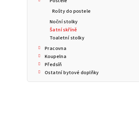
Postele
a
Rošty do postele
n
Noční stolky
n
Šatní skříně
Toaletní stolky
í
Pracovna
p
Koupelna
a
Předsíň
Ostatní bytové doplňky
n
e
l