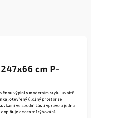
x247x66 cm P-
evěnou výplní v moderním stylu. Uvnitř
ínka, otevřený úložný prostor se
suvkami ve spodní části vpravo a jedna
í doplňuje decentní rýhování.