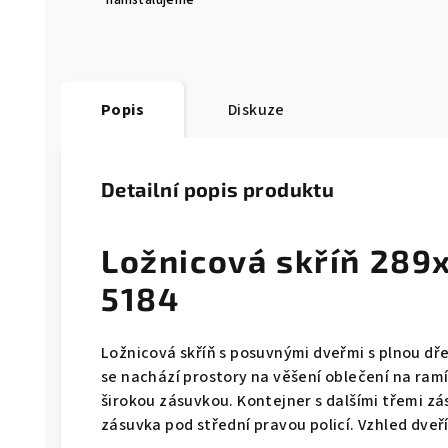
nainstalujeme
Popis
Diskuze
Detailní popis produktu
Ložnicová skříň 289
5184
Ložnicová skříň s posuvnými dveřmi s plnou dř
se nachází prostory na věšení oblečení na ram
širokou zásuvkou. Kontejner s dalšími třemi zá
zásuvka pod střední pravou policí. Vzhled dveř