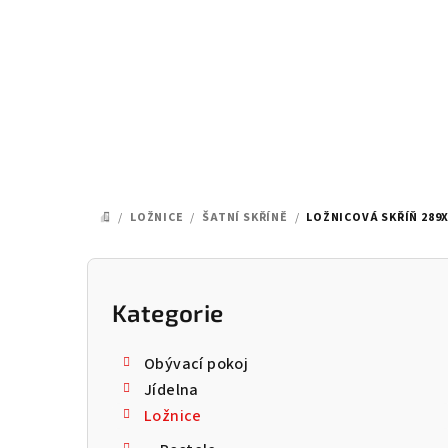
Přejít
na
obsah
/
LOŽNICE
/
ŠATNÍ SKŘÍNĚ
/
LOŽNICOVÁ SKŘÍŇ 289X
DOMŮ
P
o
Kategorie
Přeskočit
kategorie
s
Obývací pokoj
t
Jídelna
Ložnice
r