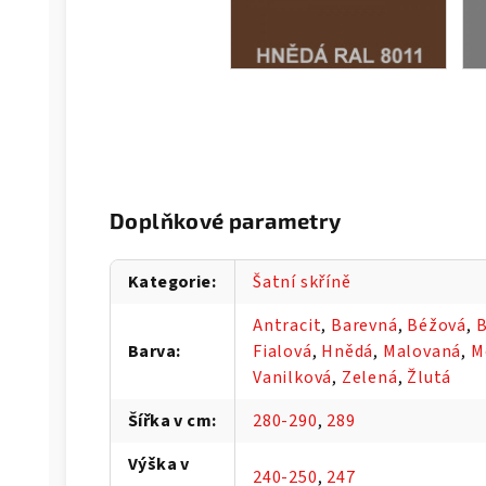
Doplňkové parametry
Kategorie
:
Šatní skříně
Antracit
,
Barevná
,
Béžová
,
B
Barva
:
Fialová
,
Hnědá
,
Malovaná
,
M
Vanilková
,
Zelená
,
Žlutá
Šířka v cm
:
280-290
,
289
Výška v
240-250
,
247