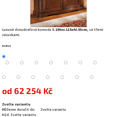
Luxusní dvoudveřová komoda
š.190xv.115xhl.55cm,
se třemi
zásuvkami.
BARVA
od
62 254 Kč
Měrná
Zvolte variantu
cena:
Můžeme doručit do:
Zvolte variantu
Kód:
Zvolte variantu