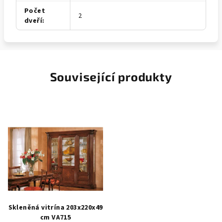
Počet
2
dveří
:
Související produkty
Skleněná vitrína 203x220x49
cm VA715