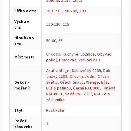
Zelená
,
Zlatá
,
Žlutá
Šířka v cm
:
180-190
,
190-200
,
190
Výška v
110-120
,
115
cm
:
Hloubka v
50-60
,
55
cm
:
Chodba
,
Kuchyně
,
Ložnice
,
Obývací
Místnost
:
pokoj
,
Pracovna
,
Vstupní hala
Akát vintage
,
Dub světlý 2209
,
Dub
tmavý 2208
,
Ořech střední
,
Ořech
Dekor -
světlý
,
Ořech tmavý
,
Wenge
,
Bílá
,
moření
:
Bílá s patinou
,
Černá RAL 9005
,
Hnědá
RAL 8011
,
Šedá RAL 7037
,
RAL - dle
zákazníka
Styl
:
Rustikální
Počet
3
zásuvek
: