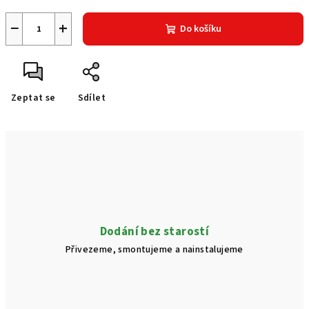
−
+
Do košíku
Zeptat se
Sdílet
Dodání bez starostí
Přivezeme, smontujeme a nainstalujeme