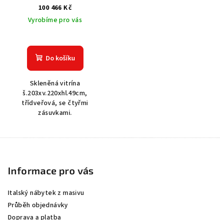
100 466 Kč
Vyrobíme pro vás
Do košíku
Skleněná vitrína
š.203xv.220xhl.49cm,
třídveřová, se čtyřmi
zásuvkami.
Z
á
p
Informace pro vás
a
Italský nábytek z masivu
t
Průběh objednávky
í
Doprava a platba