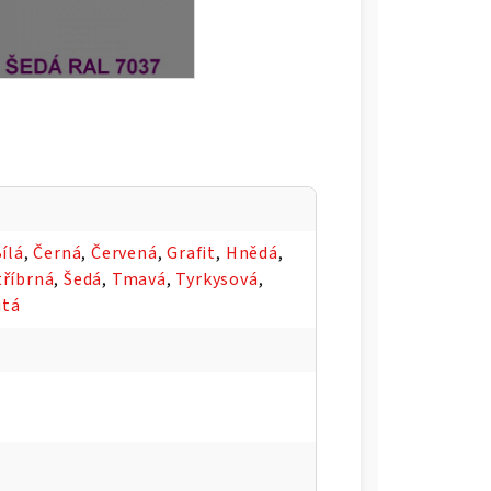
ílá
,
Černá
,
Červená
,
Grafit
,
Hnědá
,
tříbrná
,
Šedá
,
Tmavá
,
Tyrkysová
,
utá