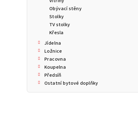
Vitríny
a
Obývací stěny
n
Stolky
TV stolky
n
Křesla
í
Jídelna
p
Ložnice
Pracovna
a
Koupelna
n
Předsíň
Ostatní bytové doplňky
e
l