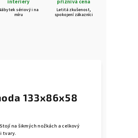
interiéry
příznivá cena
Nábytek sériový i na
Letitá zkušenost,
míru
spokojení zákazníci
moda 133x86x58
Stojí na šikmých nožkách a celkový
 tvary.