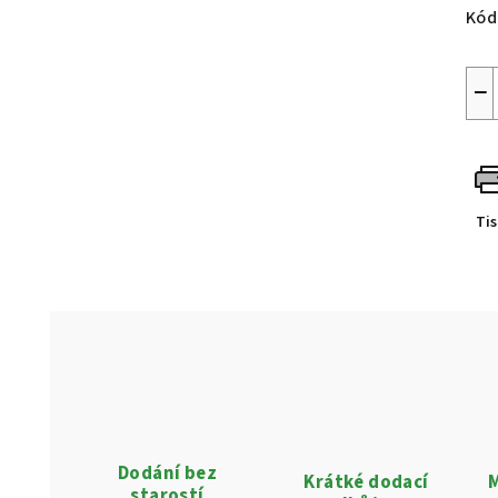
Kód
−
Ti
Dodání bez
Krátké dodací
M
starostí