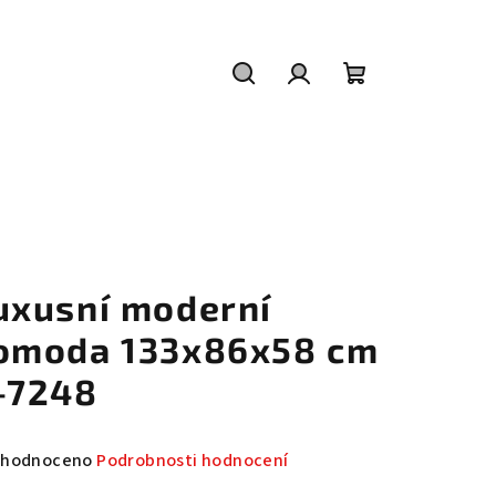
Hledat
Přihlášení
Nákupní
košík
uxusní moderní
omoda 133x86x58 cm
-7248
měrné
hodnoceno
Podrobnosti hodnocení
nocení