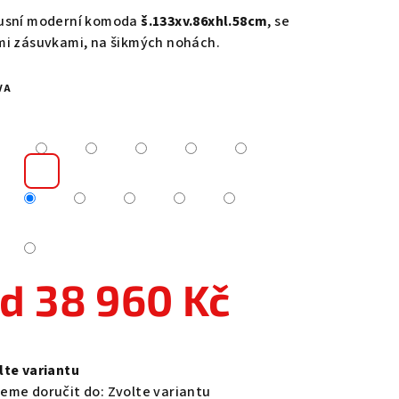
duktu
usní moderní komoda
š.133xv.86xhl.58cm
, se
mi zásuvkami, na šikmých nohách.
VA
zdiček.
od
38 960 Kč
ná
a:
lte variantu
eme doručit do:
Zvolte variantu