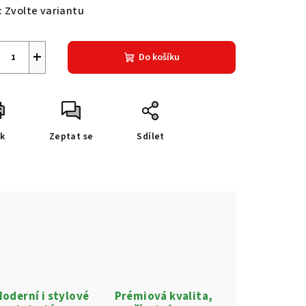
:
Zvolte variantu
+
Do košíku
sk
Zeptat se
Sdílet
oderní i stylové
Prémiová kvalita,