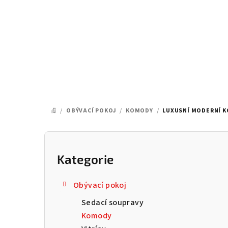
Přejít
na
obsah
/
OBÝVACÍ POKOJ
/
KOMODY
/
LUXUSNÍ MODERNÍ K
DOMŮ
P
o
Kategorie
Přeskočit
kategorie
s
Obývací pokoj
t
Sedací soupravy
r
Komody