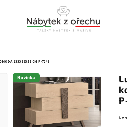
OMODA 133X86X58 CM P-7248
L
Novinka
k
P
Prů
Neo
hod