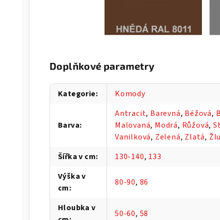
Doplňkové parametry
Kategorie
:
Komody
Antracit
,
Barevná
,
Béžová
,
B
Barva
:
Malovaná
,
Modrá
,
Růžová
,
S
Vanilková
,
Zelená
,
Zlatá
,
Žl
Šířka v cm
:
130-140
,
133
Výška v
80-90
,
86
cm
:
Hloubka v
50-60
,
58
cm
: