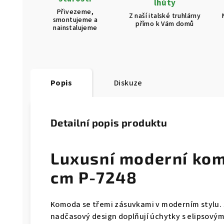
lhůty
Přivezeme,
Z naší italské truhlárny
smontujeme a
přímo k Vám domů
nainstalujeme
Popis
Diskuze
Detailní popis produktu
Luxusní moderní ko
cm P-7248
Komoda se třemi zásuvkami v moderním stylu. 
nadčasový design doplňují úchytky s elipsovými