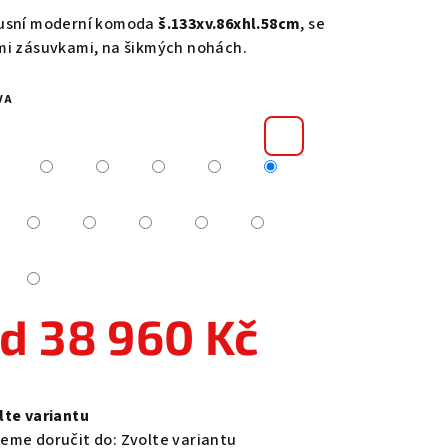
duktu
usní moderní komoda
š.133xv.86xhl.58cm
, se
mi zásuvkami, na šikmých nohách.
VA
zdiček.
od
38 960 Kč
ná
a:
lte variantu
eme doručit do:
Zvolte variantu