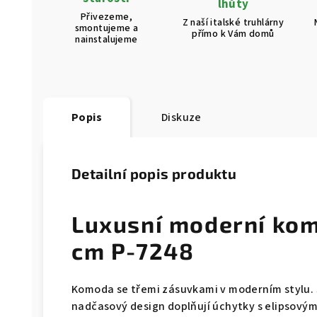
lhůty
Přivezeme,
Z naší italské truhlárny
smontujeme a
přímo k Vám domů
nainstalujeme
Popis
Diskuze
Detailní popis produktu
Luxusní moderní ko
cm P-7248
Komoda se třemi zásuvkami v moderním stylu. 
nadčasový design doplňují úchytky s elipsovými