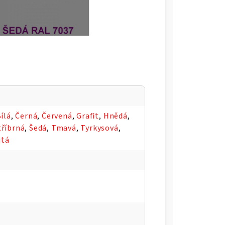
ílá
,
Černá
,
Červená
,
Grafit
,
Hnědá
,
tříbrná
,
Šedá
,
Tmavá
,
Tyrkysová
,
utá