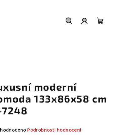
Hledat
Přihlášení
Nákupní
košík
uxusní moderní
omoda 133x86x58 cm
-7248
měrné
hodnoceno
Podrobnosti hodnocení
nocení