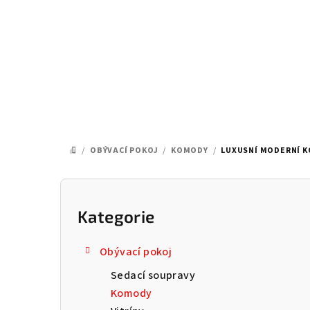
Přejít
na
obsah
/
OBÝVACÍ POKOJ
/
KOMODY
/
LUXUSNÍ MODERNÍ K
DOMŮ
P
o
Kategorie
Přeskočit
kategorie
s
Obývací pokoj
t
Sedací soupravy
r
Komody