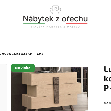
OMODA 133X86X58 CM P-7248
L
Novinka
k
P
Prů
Neo
hod