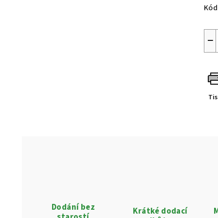
Kód
−
Ti
Dodání bez
Krátké dodací
M
starostí