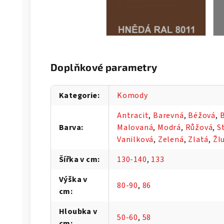
Doplňkové parametry
Kategorie
:
Komody
Antracit
,
Barevná
,
Béžová
,
B
Barva
:
Malovaná
,
Modrá
,
Růžová
,
S
Vanilková
,
Zelená
,
Zlatá
,
Žl
Šířka v cm
:
130-140
,
133
Výška v
80-90
,
86
cm
:
Hloubka v
50-60
,
58
cm
: