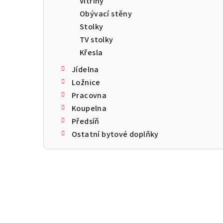
Vitríny
a
Obývací stěny
n
Stolky
TV stolky
n
Křesla
í
Jídelna
p
Ložnice
Pracovna
a
Koupelna
n
Předsíň
Ostatní bytové doplňky
e
l