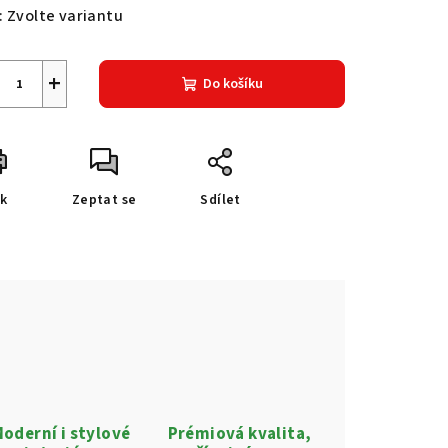
:
Zvolte variantu
+
Do košíku
sk
Zeptat se
Sdílet
oderní i stylové
Prémiová kvalita,