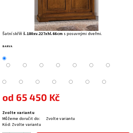
Šatní skříň
š.180xv.227xhl.66cm
s posuvnými dveřmi.
BARVA
od
65 450 Kč
Měrná
Zvolte variantu
cena:
Můžeme doručit do:
Zvolte variantu
Kód:
Zvolte variantu