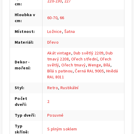
220-230
,
227
cm
:
Hloubka v
60-70
,
66
cm
:
Místnost
:
Ložnice
,
Šatna
Materiál
:
Dřevo
Akát vintage
,
Dub světlý 2209
,
Dub
tmavý 2208
,
Ořech střední
,
Ořech
Dekor -
světlý
,
Ořech tmavý
,
Wenge
,
Bílá
,
moření
:
Bílá s patinou
,
Černá RAL 9005
,
Hnědá
RAL 8011
Styl
:
Retro
,
Rustikální
Počet
2
dveří
:
Typ dveří
:
Posuvné
Typ
S plným soklem
skříně
: