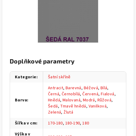
Doplňkové parametry
Kategorie
:
Šatní skříně
Antracit
,
Barevná
,
Béžová
,
Bílá
,
Černá
,
Černobílá
,
Červená
,
Fialová
,
Barva
:
Hnědá
,
Malovaná
,
Modrá
,
Růžová
,
Šedá
,
Tmavě hnědá
,
Vanilková
,
Zelená
,
Žlutá
Šířka v cm
:
170-180
,
180-190
,
180
Výška v