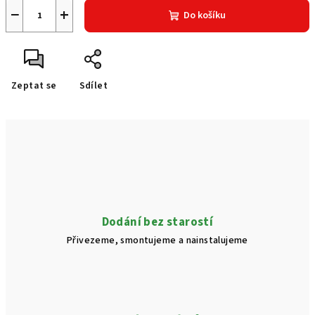
−
+
Do košíku
Zeptat se
Sdílet
Dodání bez starostí
Přivezeme, smontujeme a nainstalujeme