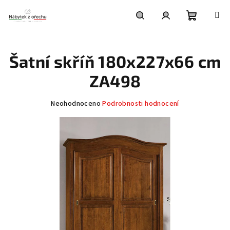
Přejít
na
obsah
Nákupní
Hledat
Přihlášení
Šatní skříň 180x227x66 cm
košík
ZA498
Průměrné
Neohodnoceno
Podrobnosti hodnocení
hodnocení
produktu
je
0,0
z
5
hvězdiček.