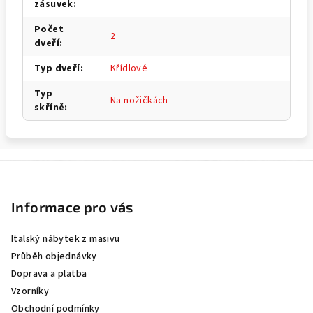
zásuvek
:
Počet
2
dveří
:
Typ dveří
:
Křídlové
Typ
Na nožičkách
skříně
:
Z
á
p
Informace pro vás
a
Italský nábytek z masivu
t
Průběh objednávky
í
Doprava a platba
Vzorníky
Obchodní podmínky