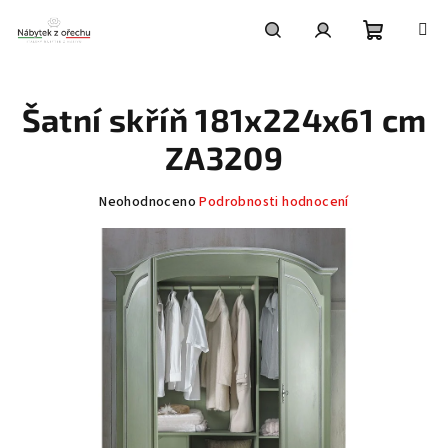
Přejít
na
obsah
Nákupní
Hledat
Přihlášení
Šatní skříň 181x224x61 cm
košík
ZA3209
Průměrné
Neohodnoceno
Podrobnosti hodnocení
hodnocení
produktu
je
0,0
z
5
hvězdiček.