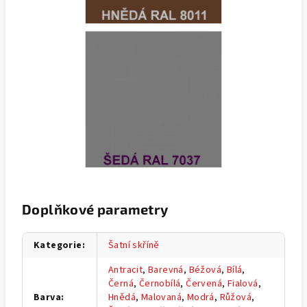
Doplňkové parametry
Kategorie
:
Šatní skříně
Antracit
,
Barevná
,
Béžová
,
Bílá
,
Černá
,
Černobílá
,
Červená
,
Fialová
,
Barva
:
Hnědá
,
Malovaná
,
Modrá
,
Růžová
,