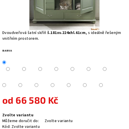
Dvoudveřová šatní skříň
š.181xv.224xhl.61cm,
s ideálně řešeným
vnitřním prostorem.
BARVA
od
66 580 Kč
Měrná
Zvolte variantu
cena:
Můžeme doručit do:
Zvolte variantu
Kód:
Zvolte variantu