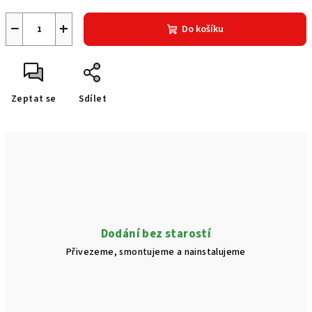
−
+
Do košíku
Zeptat se
Sdílet
Dodání bez starostí
Přivezeme, smontujeme a nainstalujeme