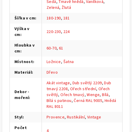
Šedá
,
Tmavě hnědá
,
Vanilková
,
Zelená
,
Žlutá
Šířka v cm
:
180-190
,
181
Výška v
220-230
,
224
cm
:
Hloubka v
60-70
,
61
cm
:
Místnost
:
Ložnice
,
Šatna
Materiál
:
Dřevo
Akát vintage
,
Dub světlý 2209
,
Dub
tmavý 2208
,
Ořech střední
,
Ořech
Dekor -
světlý
,
Ořech tmavý
,
Wenge
,
Bílá
,
moření
:
Bílá s patinou
,
Černá RAL 9005
,
Hnědá
RAL 8011
Styl
:
Provence
,
Rustikální
,
Vintage
Počet
4