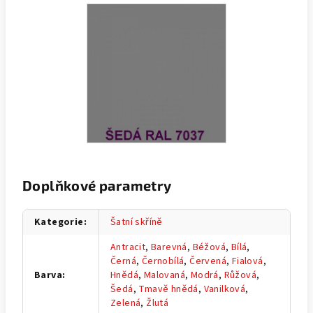
Doplňkové parametry
Kategorie
:
Šatní skříně
Antracit
,
Barevná
,
Béžová
,
Bílá
,
Černá
,
Černobílá
,
Červená
,
Fialová
,
Barva
:
Hnědá
,
Malovaná
,
Modrá
,
Růžová
,
Šedá
,
Tmavě hnědá
,
Vanilková
,
Zelená
,
Žlutá