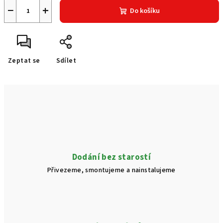
−
+
Do košíku
Zeptat se
Sdílet
Dodání bez starostí
Přivezeme, smontujeme a nainstalujeme