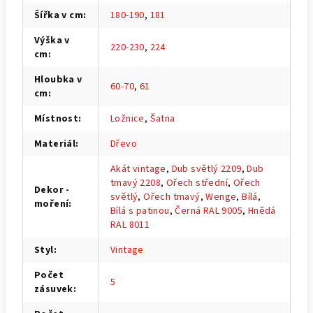
Šířka v cm
:
180-190
,
181
Výška v
220-230
,
224
cm
:
Hloubka v
60-70
,
61
cm
:
Místnost
:
Ložnice
,
Šatna
Materiál
:
Dřevo
Akát vintage
,
Dub světlý 2209
,
Dub
tmavý 2208
,
Ořech střední
,
Ořech
Dekor -
světlý
,
Ořech tmavý
,
Wenge
,
Bílá
,
moření
:
Bílá s patinou
,
Černá RAL 9005
,
Hnědá
RAL 8011
Styl
:
Vintage
Počet
5
zásuvek
: