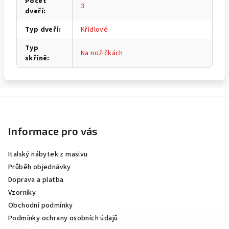
Počet
3
dveří
:
Typ dveří
:
Křídlové
Typ
Na nožičkách
skříně
:
Z
á
p
Informace pro vás
a
Italský nábytek z masivu
t
Průběh objednávky
í
Doprava a platba
Vzorníky
Obchodní podmínky
Podmínky ochrany osobních údajů