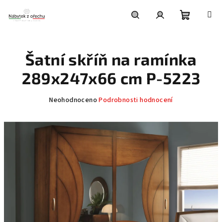
Přejít
na
obsah
Nákupní
Hledat
Přihlášení
Šatní skříň na ramínka
košík
289x247x66 cm P-5223
Průměrné
Neohodnoceno
Podrobnosti hodnocení
hodnocení
produktu
je
0,0
z
5
hvězdiček.