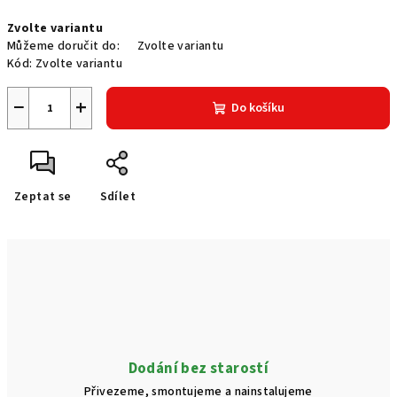
Měrná
Zvolte variantu
cena:
Můžeme doručit do:
Zvolte variantu
Kód:
Zvolte variantu
−
+
Do košíku
Zeptat se
Sdílet
Dodání bez starostí
Přivezeme, smontujeme a nainstalujeme