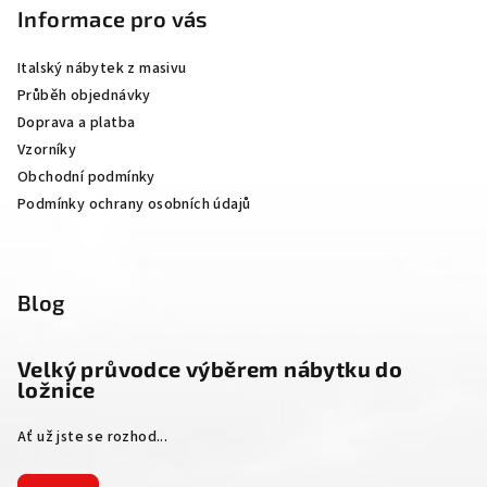
p
Informace pro vás
a
Italský nábytek z masivu
t
Průběh objednávky
í
Doprava a platba
Vzorníky
Obchodní podmínky
Podmínky ochrany osobních údajů
Blog
Velký průvodce výběrem nábytku do
ložnice
Ať už jste se rozhod...