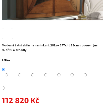
Moderní šatní skříň na ramínka
š.289xv.247xhl.66cm
s posuvnými
dveřmi a zrcadly.
BARVA
112 820 Kč