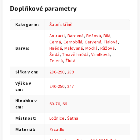
Doplňkové parametry
Kategorie
:
Šatní skříně
Antracit
,
Barevná
,
Béžová
,
Bílá
,
Černá
,
Černobílá
,
Červená
,
Fialová
,
Barva
:
Hnědá
,
Malovaná
,
Modrá
,
Růžová
,
Šedá
,
Tmavě hnědá
,
Vanilková
,
Zelená
,
Žlutá
Šířka v cm
:
280-290
,
289
Výška v
240-250
,
247
cm
:
Hloubka v
60-70
,
66
cm
:
Místnost
:
Ložnice
,
Šatna
Materiál
:
Zrcadlo