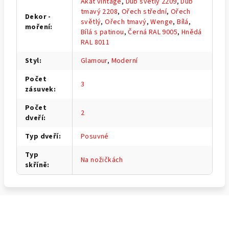
Akát vintage
,
Dub světlý 2209
,
Dub
tmavý 2208
,
Ořech střední
,
Ořech
Dekor -
světlý
,
Ořech tmavý
,
Wenge
,
Bílá
,
moření
:
Bílá s patinou
,
Černá RAL 9005
,
Hnědá
RAL 8011
Styl
:
Glamour
,
Moderní
Počet
3
zásuvek
:
Počet
2
dveří
:
Typ dveří
:
Posuvné
Typ
Na nožičkách
skříně
:
Z
á