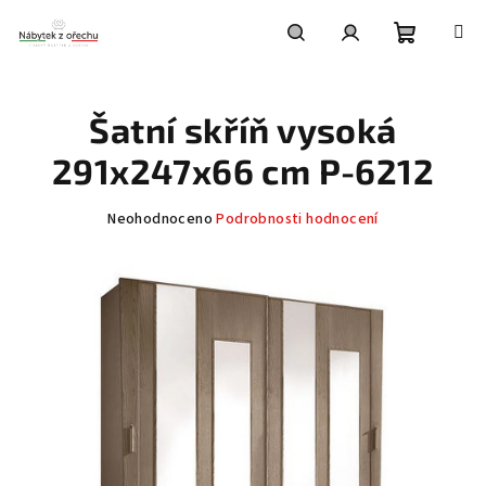
Přejít
na
obsah
Nákupní
Hledat
Přihlášení
Šatní skříň vysoká
košík
291x247x66 cm P-6212
Průměrné
Neohodnoceno
Podrobnosti hodnocení
hodnocení
produktu
je
0,0
z
5
hvězdiček.