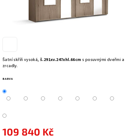
Šatní skříň vysoká,
š.291xv.247xhl.66cm
s posuvnými dveřmi a
zrcadly.
BARVA
109 840 Kč