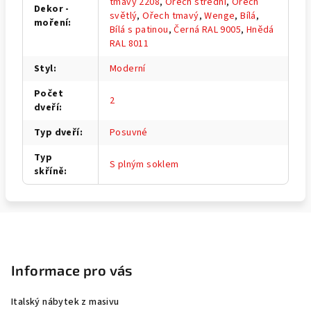
tmavý 2208
,
Ořech střední
,
Ořech
Dekor -
světlý
,
Ořech tmavý
,
Wenge
,
Bílá
,
moření
:
Bílá s patinou
,
Černá RAL 9005
,
Hnědá
RAL 8011
Styl
:
Moderní
Počet
2
dveří
:
Typ dveří
:
Posuvné
Typ
S plným soklem
skříně
:
Z
á
p
Informace pro vás
a
Italský nábytek z masivu
t