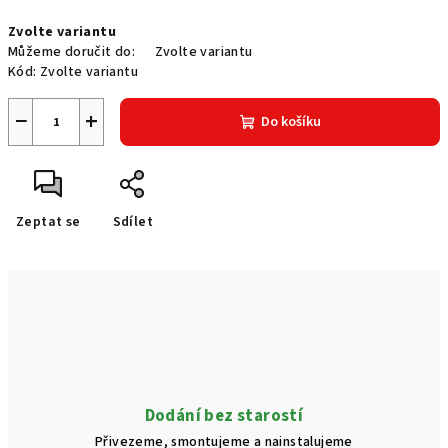
Měrná
Zvolte variantu
cena:
Můžeme doručit do:
Zvolte variantu
Kód:
Zvolte variantu
−
+
Do košíku
Zeptat se
Sdílet
Dodání bez starostí
Přivezeme, smontujeme a nainstalujeme