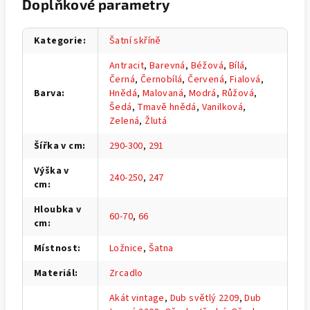
Doplňkové parametry
Kategorie
:
Šatní skříně
Antracit
,
Barevná
,
Béžová
,
Bílá
,
Černá
,
Černobílá
,
Červená
,
Fialová
,
Barva
:
Hnědá
,
Malovaná
,
Modrá
,
Růžová
,
Šedá
,
Tmavě hnědá
,
Vanilková
,
Zelená
,
Žlutá
Šířka v cm
:
290-300
,
291
Výška v
240-250
,
247
cm
:
Hloubka v
60-70
,
66
cm
:
Místnost
:
Ložnice
,
Šatna
Materiál
:
Zrcadlo
Akát vintage
,
Dub světlý 2209
,
Dub