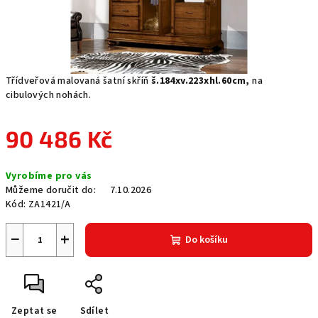
Třídveřová malovaná šatní skříň
š.184xv.223xhl.60cm,
na
cibulových nohách.
90 486 Kč
Měrná
Vyrobíme pro vás
cena:
Můžeme doručit do:
7.10.2026
Kód:
ZA1421/A
−
+
Do košíku
Zeptat se
Sdílet