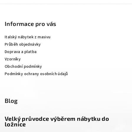
Z
á
p
Informace pro vás
a
Italský nábytek z masivu
t
Průběh objednávky
í
Doprava a platba
Vzorníky
Obchodní podmínky
Podmínky ochrany osobních údajů
Blog
Velký průvodce výběrem nábytku do
ložnice