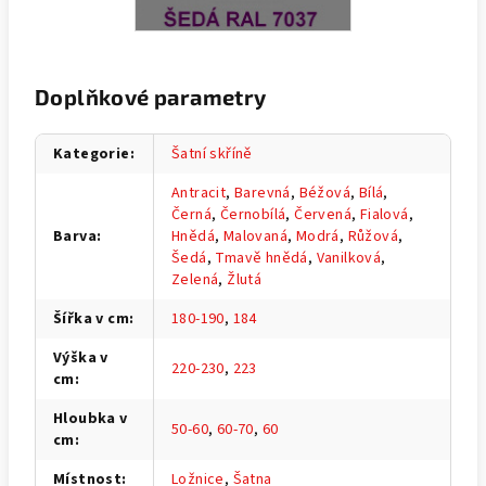
Doplňkové parametry
Kategorie
:
Šatní skříně
Antracit
,
Barevná
,
Béžová
,
Bílá
,
Černá
,
Černobílá
,
Červená
,
Fialová
,
Barva
:
Hnědá
,
Malovaná
,
Modrá
,
Růžová
,
Šedá
,
Tmavě hnědá
,
Vanilková
,
Zelená
,
Žlutá
Šířka v cm
:
180-190
,
184
Výška v
220-230
,
223
cm
:
Hloubka v
50-60
,
60-70
,
60
cm
:
Místnost
:
Ložnice
,
Šatna