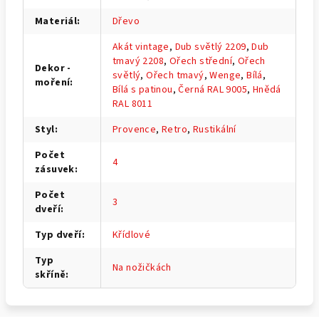
Materiál
:
Dřevo
Akát vintage
,
Dub světlý 2209
,
Dub
tmavý 2208
,
Ořech střední
,
Ořech
Dekor -
světlý
,
Ořech tmavý
,
Wenge
,
Bílá
,
moření
:
Bílá s patinou
,
Černá RAL 9005
,
Hnědá
RAL 8011
Styl
:
Provence
,
Retro
,
Rustikální
Počet
4
zásuvek
:
Počet
3
dveří
:
Typ dveří
:
Křídlové
Typ
Na nožičkách
skříně
: