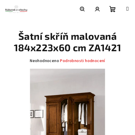
Přejít
na
obsah
Nákupní
Hledat
Přihlášení
Šatní skříň malovaná
košík
184x223x60 cm ZA1421
Průměrné
Neohodnoceno
Podrobnosti hodnocení
hodnocení
produktu
je
0,0
z
5
hvězdiček.