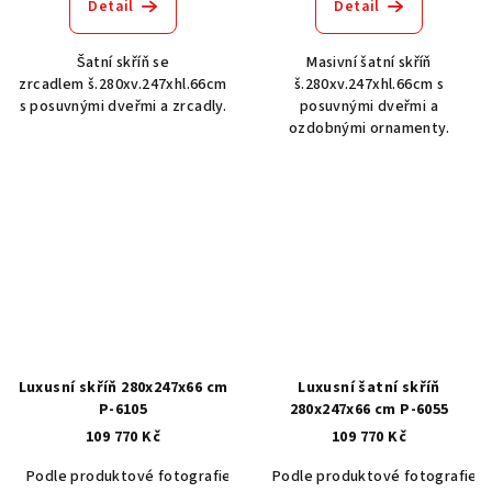
Detail
Detail
Šatní skříň se
Masivní šatní skříň
zrcadlem š.280xv.247xhl.66cm
š.280xv.247xhl.66cm s
s posuvnými dveřmi a zrcadly.
posuvnými dveřmi a
ozdobnými ornamenty.
Luxusní skříň 280x247x66 cm
Luxusní šatní skříň
P-6105
280x247x66 cm P-6055
109 770 Kč
109 770 Kč
Podle produktové fotografie
Akát vintage BT1551
Podle produktové fotografie
Dub světlý