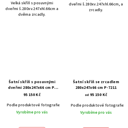
Velká skříň s posuvnými
dveřmi š.280xv.247xhl.66cm, a
dveřmi š.280xv.247xhl.66cm a
zrcadly.
dvěma zrcadly.
Šatní skříň s posuvnými
Šatní skříň se zrcadlem
dveřmi 280x247x66 cm P-
280x247x66 cm P-7211
7249
95 150 Kč
95 150 Kč
od
Podle produktové fotografie
Akát vintage BT1551
Dub světlý
Podle produktové fotografie
Vyrobíme pro vás
Vyrobíme pro vás