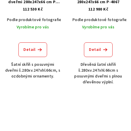
dveřmi 280x247x66 cm P-
280x247x66 cm P-4067
4331
112 530 Kč
112 980 Kč
Podle produktové fotografie
Akát vintage BT1551
Podle produktové fotografie
Dub světlý
Vyrobíme pro vás
Vyrobíme pro vás
Detail
Detail
Šatní skříň s posuvnými
Dřevěná šatní skříň
dveřmi š.280xv.247xhl.66cm, s
š.280xv.247xhl.66cm s
ozdobnými ornamenty.
posuvnými dveřmi s plnou
dřevěnou výplní.