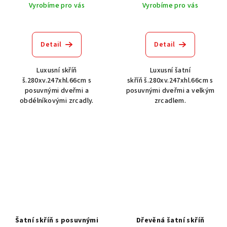
Vyrobíme pro vás
Vyrobíme pro vás
Detail
Detail
Luxusní skříň
Luxusní šatní
š.280xv.247xhl.66cm s
skříň š.280xv.247xhl.66cm s
posuvnými dveřmi a
posuvnými dveřmi a velkým
obdélníkovými zrcadly.
zrcadlem.
Šatní skříň s posuvnými
Dřevěná šatní skříň