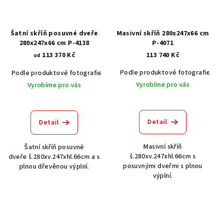
Šatní skříň posuvné dveře
Masivní skříň 280x247x66 cm
280x247x66 cm P-4138
P-4071
113 370 Kč
113 740 Kč
od
Podle produktové fotografie
Podle produktové fotografie
Bílá
Bílá s patinou BT9001-A6
Č
Vyrobíme pro vás
Vyrobíme pro vás
Detail
Detail
Masivní skříň
Šatní skříň posuvné
š.280xv.247xhl.66cm s
dveře š.280xv.247xhl.66cm a s
posuvnými dveřmi s plnou
plnou dřevěnou výplní.
výplní.