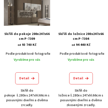
Skříň do pokoje 280x247x66
Skříň do ložnice 280x247x66
cm P-7309
cm P-7304
93 740 Kč
94 440 Kč
od
od
Podle produktové fotografie
Akát vintage BT1551
Podle produktové fotografie
Dub světlý
Vyrobíme pro vás
Vyrobíme pro vás
Detail
Detail
Skříň do
Skříň do
pokoje š.280xv.247xhl.66cm s
ložnice š.280xv.247xhl.66cm s
posuvnými dveřmi a dvěma
posuvnými dveřmi a dvěma
zrcadly.
zkosenými zrcadly.