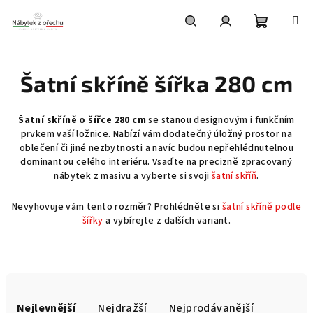
Přejít
na
obsah
Nákupní
Hledat
Přihlášení
Šatní skříně šířka 280 cm
košík
Šatní skříně o šířce 280 cm
se stanou designovým i funkčním
prvkem vaší ložnice. Nabízí vám dodatečný úložný prostor na
oblečení či jiné nezbytnosti a navíc budou nepřehlédnutelnou
dominantou celého interiéru. Vsaďte na precizně zpracovaný
nábytek z masivu a vyberte si svoji
šatní skříň
.
Nevyhovuje vám tento rozměr? Prohlédněte si
šatní skříně podle
šířky
a vybírejte z dalších variant.
Ř
a
Nejlevnější
Nejdražší
Nejprodávanější