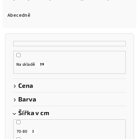
z
e
Abecedně
n
í
p
r
o
Na skladě
39
d
u
k
Cena
t
Barva
ů
Šířka v cm
70-80
1