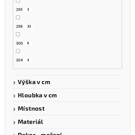
295
1
298
12
300
5
304
1
Výška v cm
Hloubka v cm
Místnost
Materiál
Dekor - moření