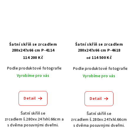
Šatní skříň se zrcadlem
Šatní skříň se zrcadlem
280x247x66 cm P-4114
280x247x66 cm P-4618
114 200 Kč
114 500 Kč
od
Podle produktové fotografie
Akát vintage BT1551
Dub světlý
Podle produktové fotografie
Vyrobíme pro vás
Vyrobíme pro vás
Detail
Detail
Šatní skříň se
Šatní skříň se
zrcadlem š.280xv.247xhl.66cm a
zrcadlem š.280xv.247xhl.66cm
s dvěma posuvnými dveřmi.
s dvěma posuvnými dveřmi.