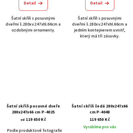
Detail
Detail
Šatní skříň s posuvnými
Šatní skříň s posuvnými
dveřmi š.280xv.247xhl.66cm a
dveřmi š.280xv.247xhl.66cm a
ozdobnými ornamenty.
jedním kontejnerem uvnitř,
který má tři zásuvky.
Šatní skříň posuvné dveře
Šatní skříň šedá 280x247x66
280x247x66 cm P-4025
cm P-4048
119 650 Kč
119 650 Kč
od
Vyrobíme pro vás
Podle produktové fotografie
Bílá
Bílá s patinou BT9001-A6
Č