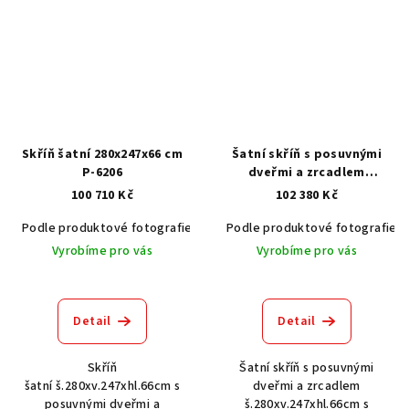
Skříň šatní 280x247x66 cm
Šatní skříň s posuvnými
P-6206
dveřmi a zrcadlem
280x247x66 cm P-4065
100 710 Kč
102 380 Kč
Podle produktové fotografie
Akát vintage BT1551
Podle produktové fotografie
Dub světlý
Vyrobíme pro vás
Vyrobíme pro vás
Detail
Detail
Skříň
Šatní skříň s posuvnými
šatní š.280xv.247xhl.66cm s
dveřmi a zrcadlem
posuvnými dveřmi a
š.280xv.247xhl.66cm s