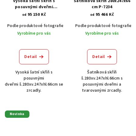
Vysoká šatní skříň s
Šatníková skříň 280x247x66
posuvnými dveřmi
cm P-7234
280x247x66 cm P-7282
95 150 Kč
95 466 Kč
od
od
Podle produktové fotografie
Akát vintage BT1551
Podle produktové fotografie
Dub světlý
Vyrobíme pro vás
Vyrobíme pro vás
Detail
Detail
Vysoká šatní skříň s
Šatníková skříň
posuvnými
š.280xv.247xhl.66cm s
dveřmi š.280xv.247xhl.66cm se
posuvnými dveřmi a
zrcadly.
tvarovanými zrcadly.
Novinka