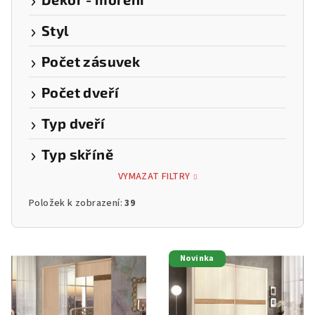
Styl
Počet zásuvek
Počet dveří
Typ dveří
Typ skříně
VYMAZAT FILTRY
Položek k zobrazení:
39
V
Novinka
ý
p
i