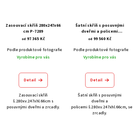
Zasouvací skříň 280x247x66
Šatní skříň s posuvnými
cm P-7289
dveřmi a policemi
280x247x66 cm P-7280
97 365 Kč
99 560 Kč
od
od
Podle produktové fotografie
Akát vintage BT1551
Podle produktové fotografie
Dub světlý
Vyrobíme pro vás
Vyrobíme pro vás
Detail
Detail
Zasouvací skříň
Šatní skříň s posuvnými
š.280xv.247xhl.66cm s
dveřmi a
posuvnými dveřmi a zrcadly.
policemi š.280xv.247xhl.66cm, se
zrcadly.