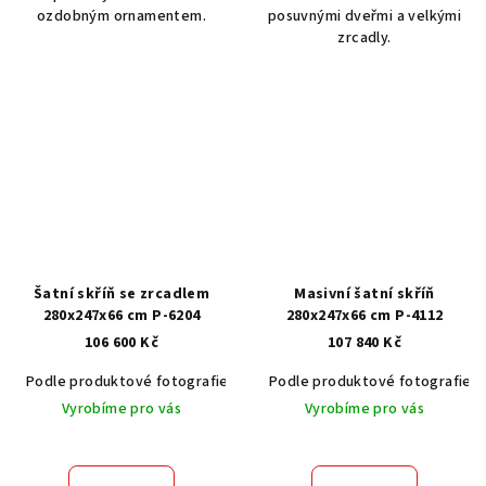
ozdobným ornamentem.
posuvnými dveřmi a velkými
zrcadly.
Šatní skříň se zrcadlem
Masivní šatní skříň
280x247x66 cm P-6204
280x247x66 cm P-4112
106 600 Kč
107 840 Kč
Podle produktové fotografie
Akát vintage BT1551
Podle produktové fotografie
Dub světlý
Vyrobíme pro vás
Vyrobíme pro vás