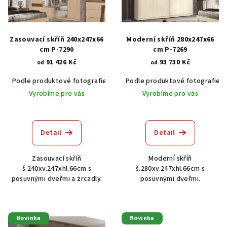
s
p
r
Zasouvací skříň 240x247x66
Moderní skříň 280x247x66
o
cm P-7290
cm P-7269
91 426 Kč
93 730 Kč
d
od
od
u
Podle produktové fotografie
Akát vintage BT1551
Podle produktové fotografie
Dub světlý
k
Vyrobíme pro vás
Vyrobíme pro vás
t
ů
Detail
Detail
Zasouvací skříň
Moderní skříň
š.240xv.247xhl.66cm s
š.280xv.247xhl.66cm s
posuvnými dveřmi a zrcadly.
posuvnými dveřmi.
Novinka
Novinka