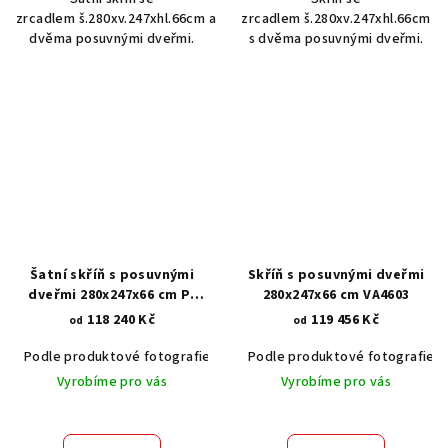
zrcadlem š.280xv.247xhl.66cm a
zrcadlem š.280xv.247xhl.66cm
dvěma posuvnými dveřmi.
s dvěma posuvnými dveřmi.
Šatní skříň s posuvnými
Skříň s posuvnými dveřmi
dveřmi 280x247x66 cm P-
280x247x66 cm VA4603
4134
118 240 Kč
119 456 Kč
od
od
Podle produktové fotografie
Bílá
Podle produktové fotografie
Bílá s patinou BT9001-A6
Č
Vyrobíme pro vás
Vyrobíme pro vás