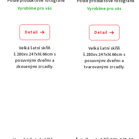
Podle produktové fotografie
Akát vintage BT1551
Dub světlý
Podle produktové fotografie
Vyrobíme pro vás
Vyrobíme pro vás
Detail
Detail
Velká šatní skříň
Velká šatní skříň
š.280xv.247xhl.66cm s
š.280xv.247xhl.66cm s
posuvnými dveřmi a
posuvnými dveřmi a
zkosenými zrcadly.
tvarovanými zrcadly.