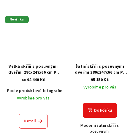
Novinka
Velká skříň s posuvnými
Šatní skříň s posuvnými
dveřmi 280x247x66 cm P-
dveřmi 280x247x66 cm P-
7298
7245
94 440 Kč
95 150 Kč
od
Vyrobíme pro vás
Podle produktové fotografie
Akát vintage BT1551
Dub světlý
Vyrobíme pro vás
Do košíku
Detail
Moderní šatní skříň s
posuvnými