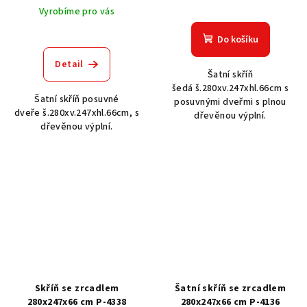
Vyrobíme pro vás
Do košíku
Detail
Šatní skříň
šedá š.280xv.247xhl.66cm s
Šatní skříň posuvné
posuvnými dveřmi s plnou
dveře š.280xv.247xhl.66cm, s
dřevěnou výplní.
dřevěnou výplní.
Skříň se zrcadlem
Šatní skříň se zrcadlem
280x247x66 cm P-4338
280x247x66 cm P-4136