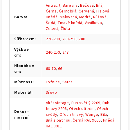
Antracit
,
Barevná
,
Béžová
,
Bílá
,
Černá
,
Černobílá
,
Červená
,
Fialová
,
Barva
:
Hnědá
,
Malovaná
,
Modrá
,
Růžová
,
Šedá
,
Tmavě hnědá
,
Vanilková
,
Zelená
,
Žlutá
Šířka v cm
:
270-280
,
280-290
,
280
Výška v
240-250
,
247
cm
:
Hloubka v
60-70
,
66
cm
:
Místnost
:
Ložnice
,
Šatna
Materiál
:
Dřevo
Akát vintage
,
Dub světlý 2209
,
Dub
tmavý 2208
,
Ořech střední
,
Ořech
Dekor -
světlý
,
Ořech tmavý
,
Wenge
,
Bílá
,
moření
:
Bílá s patinou
,
Černá RAL 9005
,
Hnědá
RAL 8011