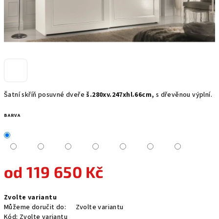
Šatní skříň posuvné dveře
š.280xv.247xhl.66cm,
s dřevěnou výplní.
BARVA
od
119 650 Kč
Měrná
Zvolte variantu
cena:
Můžeme doručit do:
Zvolte variantu
Kód:
Zvolte variantu