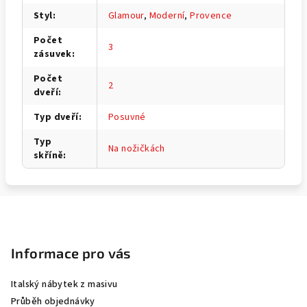
Styl
:
Glamour
,
Moderní
,
Provence
Počet
3
zásuvek
:
Počet
2
dveří
:
Typ dveří
:
Posuvné
Typ
Na nožičkách
skříně
:
Z
á
p
Informace pro vás
a
Italský nábytek z masivu
t
Průběh objednávky