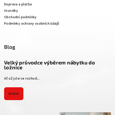
í
Doprava a platba
Vzorníky
Obchodní podmínky
Podmínky ochrany osobních údajů
Blog
Velký průvodce výběrem nábytku do
ložnice
Ať už jste se rozhod...
Archiv