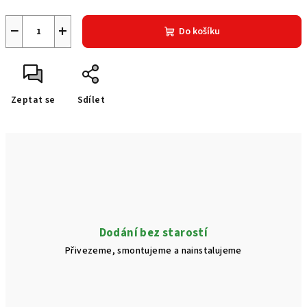
−
+
Do košíku
Zeptat se
Sdílet
Dodání bez starostí
Přivezeme, smontujeme a nainstalujeme