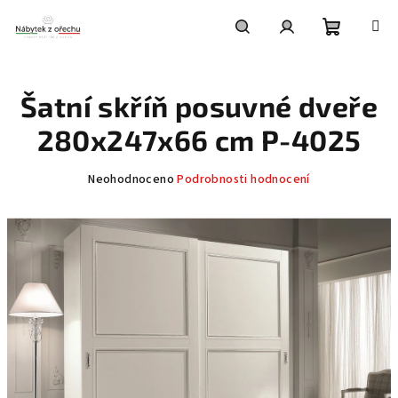
Přejít
na
obsah
Nákupní
Hledat
Přihlášení
Šatní skříň posuvné dveře
košík
280x247x66 cm P-4025
Průměrné
Neohodnoceno
Podrobnosti hodnocení
hodnocení
produktu
je
0,0
z
5
hvězdiček.