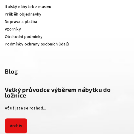
a
Italský nábytek z masivu
t
Průběh objednávky
í
Doprava a platba
Vzorníky
Obchodní podmínky
Podmínky ochrany osobních údajů
Blog
Velký průvodce výběrem nábytku do
ložnice
Ať už jste se rozhod...
Archiv