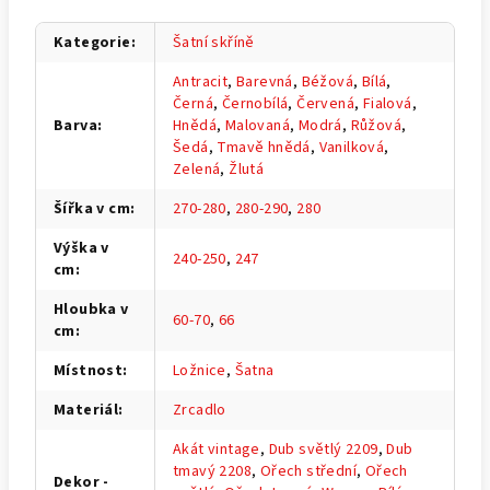
Kategorie
:
Šatní skříně
Antracit
,
Barevná
,
Béžová
,
Bílá
,
Černá
,
Černobílá
,
Červená
,
Fialová
,
Barva
:
Hnědá
,
Malovaná
,
Modrá
,
Růžová
,
Šedá
,
Tmavě hnědá
,
Vanilková
,
Zelená
,
Žlutá
Šířka v cm
:
270-280
,
280-290
,
280
Výška v
240-250
,
247
cm
:
Hloubka v
60-70
,
66
cm
:
Místnost
:
Ložnice
,
Šatna
Materiál
:
Zrcadlo
Akát vintage
,
Dub světlý 2209
,
Dub
tmavý 2208
,
Ořech střední
,
Ořech
Dekor -