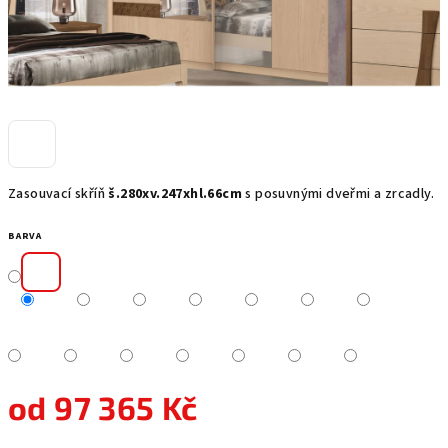
Zasouvací skříň
š.280xv.247xhl.66cm
s posuvnými dveřmi a zrcadly.
BARVA
od
97 365 Kč
Měrná