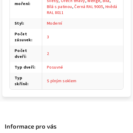
světlý
,
Ořech tmavý
,
Wenge
,
Bílá
,
moření
:
Bílá s patinou
,
Černá RAL 9005
,
Hnědá
RAL 8011
Styl
:
Moderní
Počet
3
zásuvek
:
Počet
2
dveří
:
Typ dveří
:
Posuvné
Typ
S plným soklem
skříně
:
Z
á
p
Informace pro vás