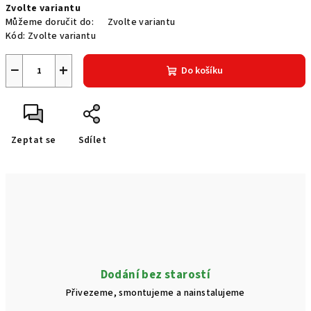
Zvolte variantu
cena:
Můžeme doručit do:
Zvolte variantu
Kód:
Zvolte variantu
−
+
Do košíku
Zeptat se
Sdílet
Dodání bez starostí
Přivezeme, smontujeme a nainstalujeme