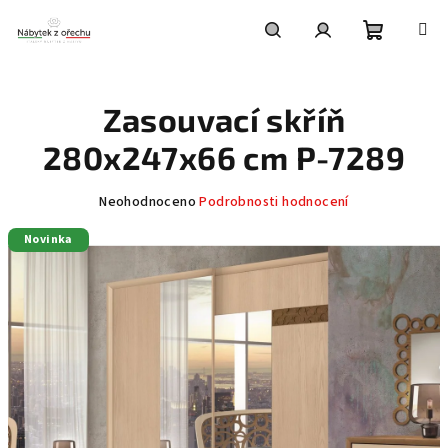
Přejít
na
obsah
Nákupní
Hledat
Přihlášení
Zasouvací skříň
košík
280x247x66 cm P-7289
Průměrné
Neohodnoceno
Podrobnosti hodnocení
hodnocení
Novinka
produktu
je
0,0
z
5
hvězdiček.