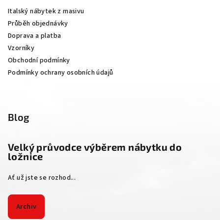
a
Italský nábytek z masivu
t
Průběh objednávky
í
Doprava a platba
Vzorníky
Obchodní podmínky
Podmínky ochrany osobních údajů
Blog
Velký průvodce výběrem nábytku do
ložnice
Ať už jste se rozhod...
Archiv