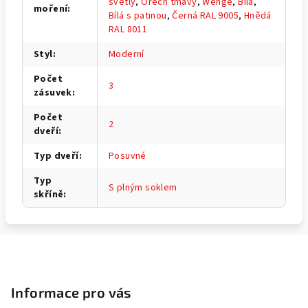
světlý
,
Ořech tmavý
,
Wenge
,
Bílá
,
moření
:
Bílá s patinou
,
Černá RAL 9005
,
Hnědá
RAL 8011
Styl
:
Moderní
Počet
3
zásuvek
:
Počet
2
dveří
:
Typ dveří
:
Posuvné
Typ
S plným soklem
skříně
:
Z
á
p
Informace pro vás