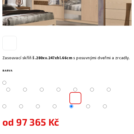
Zasouvací skříň
š.280xv.247xhl.66cm
s posuvnými dveřmi a zrcadly.
BARVA
od
97 365 Kč
Měrná