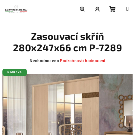
Přejít
na
obsah
Nákupní
Hledat
Přihlášení
Zasouvací skříň
košík
280x247x66 cm P-7289
Průměrné
Neohodnoceno
Podrobnosti hodnocení
hodnocení
Novinka
produktu
je
0,0
z
5
hvězdiček.