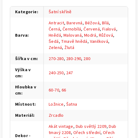
Kategorie
:
Šatní skříně
Antracit
,
Barevná
,
Béžová
,
Bílá
,
Černá
,
Černobílá
,
Červená
,
Fialová
,
Barva
:
Hnědá
,
Malovaná
,
Modrá
,
Růžová
,
Šedá
,
Tmavě hnědá
,
Vanilková
,
Zelená
,
Žlutá
Šířka v cm
:
270-280
,
280-290
,
280
Výška v
240-250
,
247
cm
:
Hloubka v
60-70
,
66
cm
:
Místnost
:
Ložnice
,
Šatna
Materiál
:
Zrcadlo
Akát vintage
,
Dub světlý 2209
,
Dub
tmavý 2208
,
Ořech střední
,
Ořech
Dekor -