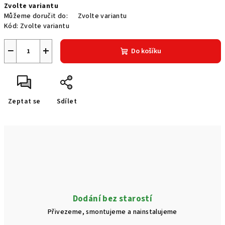
Zvolte variantu
cena:
Můžeme doručit do:
Zvolte variantu
Kód:
Zvolte variantu
−
+
Do košíku
Zeptat se
Sdílet
Dodání bez starostí
Přivezeme, smontujeme a nainstalujeme