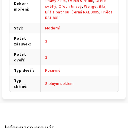
tmavý 2208
,
Ořech střední
,
Ořech
Dekor -
světlý
,
Ořech tmavý
,
Wenge
,
Bílá
,
moření
:
Bílá s patinou
,
Černá RAL 9005
,
Hnědá
RAL 8011
Styl
:
Moderní
Počet
3
zásuvek
:
Počet
2
dveří
:
Typ dveří
:
Posuvné
Typ
S plným soklem
skříně
:
Z
á
p
Informace pro vás