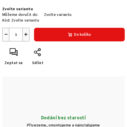
Měrná
Zvolte variantu
cena:
Můžeme doručit do:
Zvolte variantu
Kód:
Zvolte variantu
−
+
Do košíku
Zeptat se
Sdílet
Dodání bez starostí
Přivezeme, smontujeme a nainstalujeme