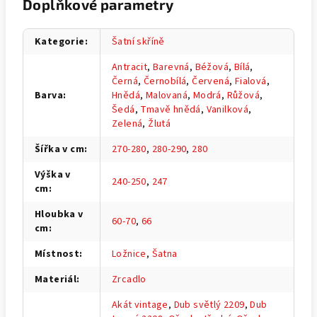
Doplňkové parametry
Kategorie
:
Šatní skříně
Antracit
,
Barevná
,
Béžová
,
Bílá
,
Černá
,
Černobílá
,
Červená
,
Fialová
,
Barva
:
Hnědá
,
Malovaná
,
Modrá
,
Růžová
,
Šedá
,
Tmavě hnědá
,
Vanilková
,
Zelená
,
Žlutá
Šířka v cm
:
270-280
,
280-290
,
280
Výška v
240-250
,
247
cm
:
Hloubka v
60-70
,
66
cm
:
Místnost
:
Ložnice
,
Šatna
Materiál
:
Zrcadlo
Akát vintage
,
Dub světlý 2209
,
Dub