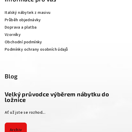
a
Italský nábytek z masivu
t
Průběh objednávky
í
Doprava a platba
Vzorníky
Obchodní podmínky
Podmínky ochrany osobních údajů
Blog
Velký průvodce výběrem nábytku do
ložnice
Ať už jste se rozhod...
Archiv