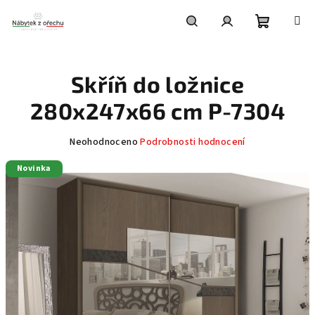
Přejít
na
obsah
Nákupní
Hledat
Přihlášení
Skříň do ložnice
košík
280x247x66 cm P-7304
Průměrné
Neohodnoceno
Podrobnosti hodnocení
hodnocení
Novinka
produktu
je
0,0
z
5
hvězdiček.