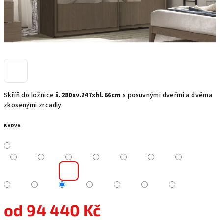
Skříň do ložnice
š.280xv.247xhl.66cm
s posuvnými dveřmi a dvěma
zkosenými zrcadly.
BARVA
od
94 440 Kč