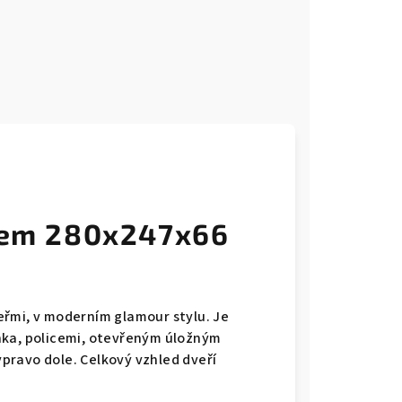
dlem 280x247x66
eřmi, v moderním glamour stylu. Je
nka, policemi, otevřeným úložným
pravo dole. Celkový vzhled dveří