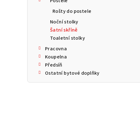
Postele
a
Rošty do postele
n
Noční stolky
n
Šatní skříně
Toaletní stolky
í
Pracovna
p
Koupelna
a
Předsíň
Ostatní bytové doplňky
n
e
l