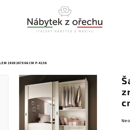
LEM 280X247X66 CM P-4136
Š
z
c
Prů
Neo
hod