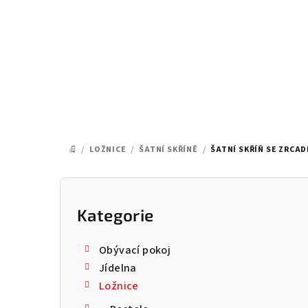
Přejít
na
obsah
/
LOŽNICE
/
ŠATNÍ SKŘÍNĚ
/
ŠATNÍ SKŘÍŇ SE ZRCAD
DOMŮ
P
o
Kategorie
Přeskočit
kategorie
s
Obývací pokoj
t
Jídelna
Ložnice
r