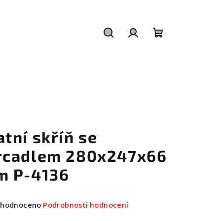
Hledat
Přihlášení
Nákupní
košík
atní skříň se
rcadlem 280x247x66
m P-4136
měrné
hodnoceno
Podrobnosti hodnocení
nocení