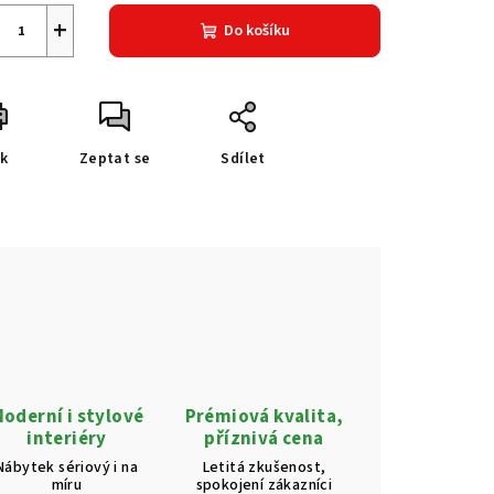
+
Do košíku
sk
Zeptat se
Sdílet
oderní i stylové
Prémiová kvalita,
interiéry
příznivá cena
Nábytek sériový i na
Letitá zkušenost,
míru
spokojení zákazníci