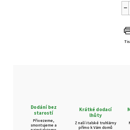
−
Ti
Dodání bez
Krátké dodací
M
starostí
lhůty
Přivezeme,
Z naší italské truhlárny
smontujeme a
přímo k Vám domů