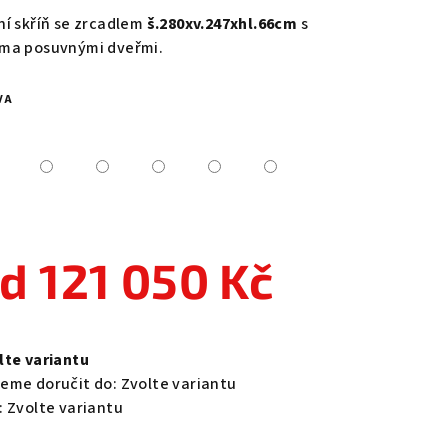
duktu
ní skříň se zrcadlem
š.280xv.247xhl.66cm
s
ma posuvnými dveřmi.
VA
zdiček.
od
121 050 Kč
ná
a:
lte variantu
eme doručit do:
Zvolte variantu
:
Zvolte variantu