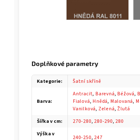
Doplňkové parametry
Kategorie
:
Šatní skříně
Antracit
,
Barevná
,
Béžová
,
B
Barva
:
Fialová
,
Hnědá
,
Malovaná
,
M
Vanilková
,
Zelená
,
Žlutá
Šířka v cm
:
270-280
,
280-290
,
280
Výška v
240-250
,
247