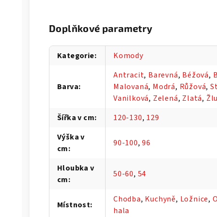
Doplňkové parametry
Kategorie
:
Komody
Antracit
,
Barevná
,
Béžová
,
B
Barva
:
Malovaná
,
Modrá
,
Růžová
,
S
Vanilková
,
Zelená
,
Zlatá
,
Žl
Šířka v cm
:
120-130
,
129
Výška v
90-100
,
96
cm
:
Hloubka v
50-60
,
54
cm
:
Chodba
,
Kuchyně
,
Ložnice
,
O
Místnost
:
hala