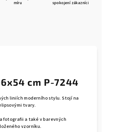
míru
spokojení zákazníci
96x54 cm P-7244
ch liniích moderního stylu. Stojí na
elipsovými tvary.
 fotografii a také v barevných
iloženého vzorníku.