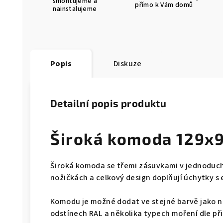
smontujeme a
přímo k Vám domů
nainstalujeme
Popis
Diskuze
Detailní popis produktu
Široká komoda 129x
Široká komoda se třemi zásuvkami v jednoduchý
nožičkách a celkový design doplňují úchytky s 
Komodu je možné dodat ve stejné barvě jako na
odstínech RAL a několika typech moření dle př