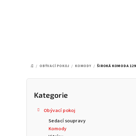
Přejít
na
obsah
/
OBÝVACÍ POKOJ
/
KOMODY
/
ŠIROKÁ KOMODA 129X
DOMŮ
P
o
Kategorie
Přeskočit
kategorie
s
Obývací pokoj
t
Sedací soupravy
r
Komody