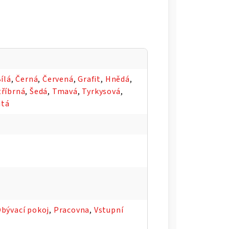
ílá
,
Černá
,
Červená
,
Grafit
,
Hnědá
,
tříbrná
,
Šedá
,
Tmavá
,
Tyrkysová
,
utá
bývací pokoj
,
Pracovna
,
Vstupní