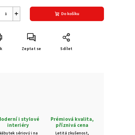
+
Do košíku
sk
Zeptat se
Sdílet
oderní i stylové
Prémiová kvalita,
interiéry
příznivá cena
Nábytek sériový i na
Letitá zkušenost,