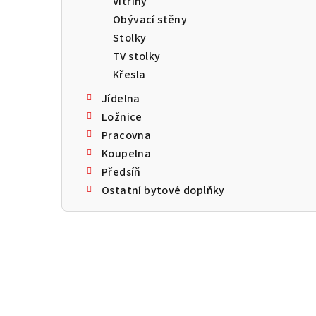
Vitríny
a
Obývací stěny
n
Stolky
TV stolky
n
Křesla
í
Jídelna
p
Ložnice
Pracovna
a
Koupelna
n
Předsíň
Ostatní bytové doplňky
e
l