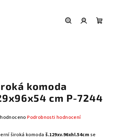
Hledat
Přihlášení
Nákupní
košík
iroká komoda
29x96x54 cm P-7244
měrné
hodnoceno
Podrobnosti hodnocení
nocení
duktu
erní široká komoda
š.129xv.96xhl.54cm
se