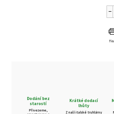
−
Ti
Dodání bez
Krátké dodací
M
starostí
lhůty
Přivezeme,
Z naší italské truhlárny