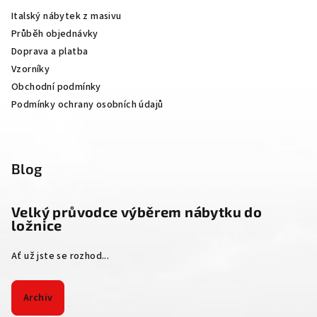
a
Italský nábytek z masivu
t
Průběh objednávky
í
Doprava a platba
Vzorníky
Obchodní podmínky
Podmínky ochrany osobních údajů
Blog
Velký průvodce výběrem nábytku do
ložnice
Ať už jste se rozhod...
Archiv