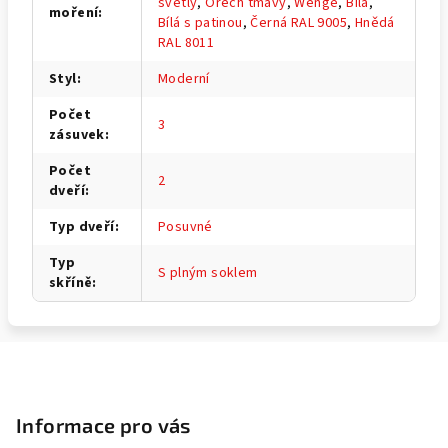
světlý
,
Ořech tmavý
,
Wenge
,
Bílá
,
moření
:
Bílá s patinou
,
Černá RAL 9005
,
Hnědá
RAL 8011
Styl
:
Moderní
Počet
3
zásuvek
:
Počet
2
dveří
:
Typ dveří
:
Posuvné
Typ
S plným soklem
skříně
:
Z
á
p
Informace pro vás