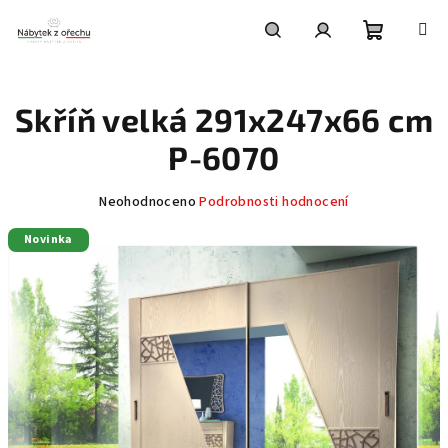
Přejít
na
obsah
Nákupní
Hledat
Přihlášení
Skříň velká 291x247x66 cm
košík
P-6070
Průměrné
Neohodnoceno
Podrobnosti hodnocení
hodnocení
Novinka
produktu
je
0,0
z
5
hvězdiček.