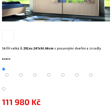
Skříň velká
š.291xv.247xhl.66cm
s posuvnými dveřmi a zrcadly.
BARVA
111 980 Kč
Měrná