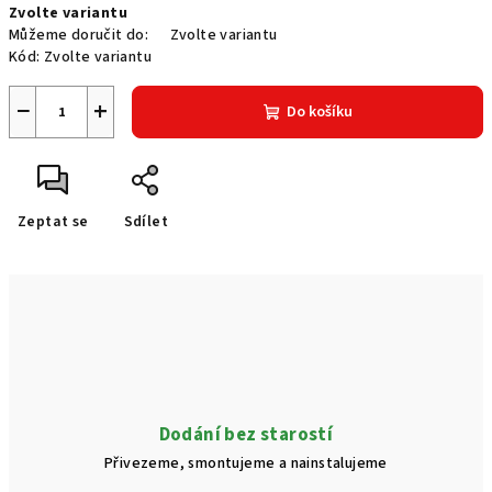
Zvolte variantu
cena:
Můžeme doručit do:
Zvolte variantu
Kód:
Zvolte variantu
−
+
Do košíku
Zeptat se
Sdílet
Dodání bez starostí
Přivezeme, smontujeme a nainstalujeme