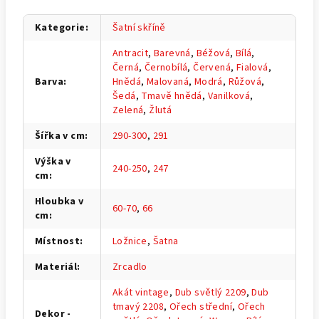
Kategorie
:
Šatní skříně
Antracit
,
Barevná
,
Béžová
,
Bílá
,
Černá
,
Černobílá
,
Červená
,
Fialová
,
Barva
:
Hnědá
,
Malovaná
,
Modrá
,
Růžová
,
Šedá
,
Tmavě hnědá
,
Vanilková
,
Zelená
,
Žlutá
Šířka v cm
:
290-300
,
291
Výška v
240-250
,
247
cm
:
Hloubka v
60-70
,
66
cm
:
Místnost
:
Ložnice
,
Šatna
Materiál
:
Zrcadlo
Akát vintage
,
Dub světlý 2209
,
Dub
tmavý 2208
,
Ořech střední
,
Ořech
Dekor -