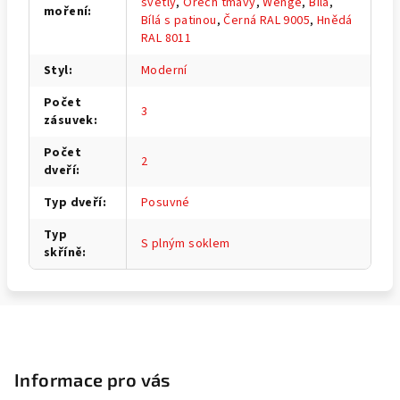
světlý
,
Ořech tmavý
,
Wenge
,
Bílá
,
moření
:
Bílá s patinou
,
Černá RAL 9005
,
Hnědá
RAL 8011
Styl
:
Moderní
Počet
3
zásuvek
:
Počet
2
dveří
:
Typ dveří
:
Posuvné
Typ
S plným soklem
skříně
:
Z
á
p
Informace pro vás