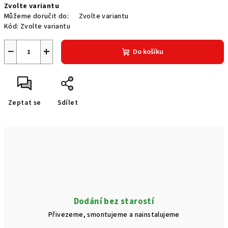
Zvolte variantu
cena:
Můžeme doručit do:
Zvolte variantu
Kód:
Zvolte variantu
−
+
Do košíku
Zeptat se
Sdílet
Dodání bez starostí
Přivezeme, smontujeme a nainstalujeme