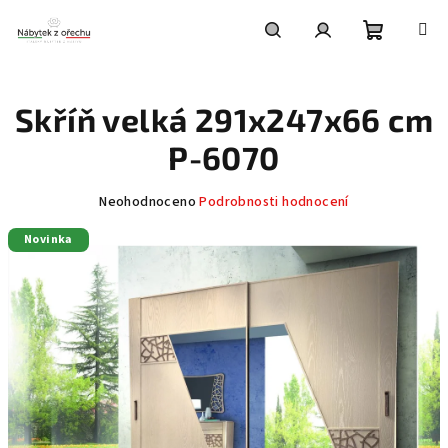
Přejít
na
obsah
Nákupní
Hledat
Přihlášení
Skříň velká 291x247x66 cm
košík
P-6070
Průměrné
Neohodnoceno
Podrobnosti hodnocení
hodnocení
Novinka
produktu
je
0,0
z
5
hvězdiček.