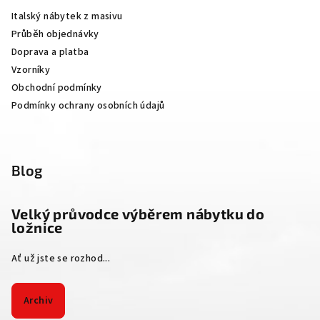
a
Italský nábytek z masivu
t
Průběh objednávky
í
Doprava a platba
Vzorníky
Obchodní podmínky
Podmínky ochrany osobních údajů
Blog
Velký průvodce výběrem nábytku do
ložnice
Ať už jste se rozhod...
Archiv