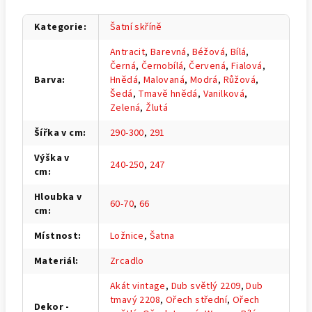
Kategorie
:
Šatní skříně
Antracit
,
Barevná
,
Béžová
,
Bílá
,
Černá
,
Černobílá
,
Červená
,
Fialová
,
Barva
:
Hnědá
,
Malovaná
,
Modrá
,
Růžová
,
Šedá
,
Tmavě hnědá
,
Vanilková
,
Zelená
,
Žlutá
Šířka v cm
:
290-300
,
291
Výška v
240-250
,
247
cm
:
Hloubka v
60-70
,
66
cm
:
Místnost
:
Ložnice
,
Šatna
Materiál
:
Zrcadlo
Akát vintage
,
Dub světlý 2209
,
Dub
tmavý 2208
,
Ořech střední
,
Ořech
Dekor -