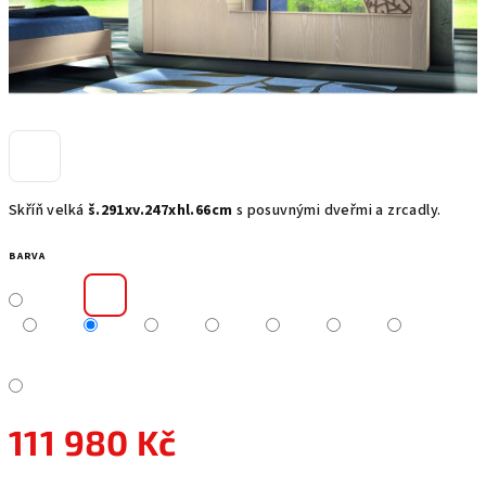
Skříň velká
š.291xv.247xhl.66cm
s posuvnými dveřmi a zrcadly.
BARVA
111 980 Kč
Měrná