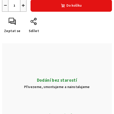
−
+
Do košíku
Zeptat se
Sdílet
Dodání bez starostí
Přivezeme, smontujeme a nainstalujeme