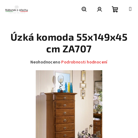
Přejít
na
obsah
Nákupní
Hledat
Přihlášení
Úzká komoda 55x149x45
košík
cm ZA707
Průměrné
Neohodnoceno
Podrobnosti hodnocení
hodnocení
produktu
je
0,0
z
5
hvězdiček.