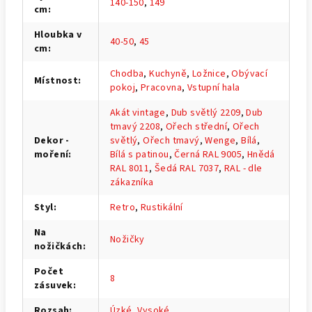
140-150
,
149
cm
:
Hloubka v
40-50
,
45
cm
:
Chodba
,
Kuchyně
,
Ložnice
,
Obývací
Místnost
:
pokoj
,
Pracovna
,
Vstupní hala
Akát vintage
,
Dub světlý 2209
,
Dub
tmavý 2208
,
Ořech střední
,
Ořech
Dekor -
světlý
,
Ořech tmavý
,
Wenge
,
Bílá
,
moření
:
Bílá s patinou
,
Černá RAL 9005
,
Hnědá
RAL 8011
,
Šedá RAL 7037
,
RAL - dle
zákazníka
Styl
:
Retro
,
Rustikální
Na
Nožičky
nožičkách
:
Počet
8
zásuvek
:
Rozsah
:
Úzké
,
Vysoké