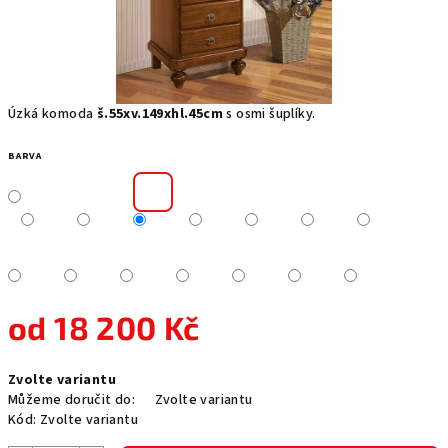
Úzká komoda
š.55xv.149xhl.45cm
s osmi šuplíky.
BARVA
od
18 200 Kč
Měrná
Zvolte variantu
cena:
Můžeme doručit do:
Zvolte variantu
Kód:
Zvolte variantu