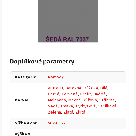
Doplňkové parametry
Kategorie
:
Komody
Antracit
,
Barevná
,
Béžová
,
Bílá
,
Černá
,
Červená
,
Grafit
,
Hnědá
,
Barva
:
Malovaná
,
Modrá
,
Růžová
,
Stříbrná
,
Šedá
,
Tmavá
,
Tyrkysová
,
Vanilková
,
Zelená
,
Zlatá
,
Žlutá
Šířka v cm
:
50-60
,
55
Výška v