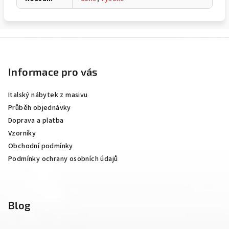
Z
á
p
Informace pro vás
a
Italský nábytek z masivu
t
Průběh objednávky
í
Doprava a platba
Vzorníky
Obchodní podmínky
Podmínky ochrany osobních údajů
Blog