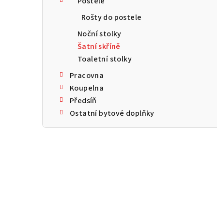
Postele
a
Rošty do postele
n
Noční stolky
n
Šatní skříně
Toaletní stolky
í
Pracovna
p
Koupelna
a
Předsíň
Ostatní bytové doplňky
n
e
l