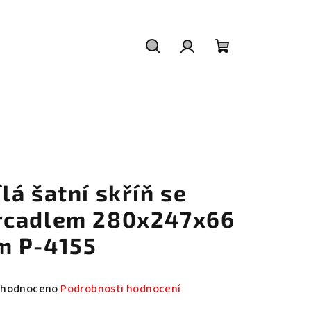
Hledat
Přihlášení
Nákupní
košík
ílá šatní skříň se
rcadlem 280x247x66
m P-4155
měrné
hodnoceno
Podrobnosti hodnocení
nocení