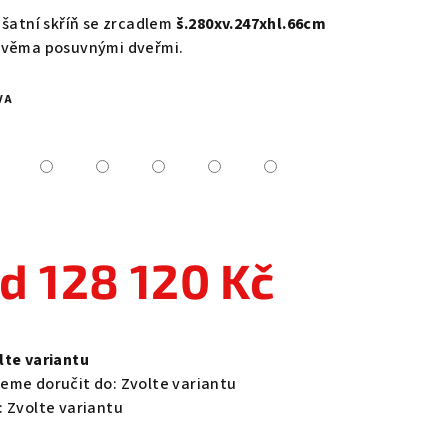
duktu
á šatní skříň se zrcadlem
š.280xv.247xhl.66cm
dvěma posuvnými dveřmi.
VA
zdiček.
od
128 120 Kč
ná
a:
lte variantu
eme doručit do:
Zvolte variantu
:
Zvolte variantu