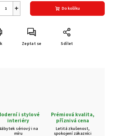
+
Do košíku
sk
Zeptat se
Sdílet
oderní i stylové
Prémiová kvalita,
interiéry
příznivá cena
Nábytek sériový i na
Letitá zkušenost,
míru
spokojení zákazníci