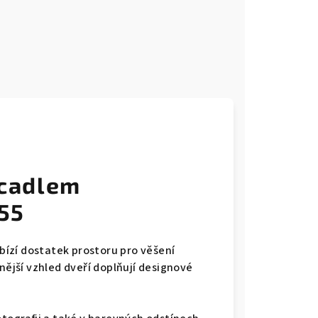
rcadlem
55
abízí dostatek prostoru pro věšení
nější vzhled dveří doplňují designové