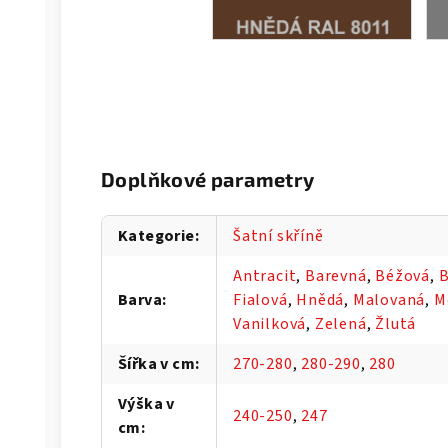
Doplňkové parametry
Kategorie
:
Šatní skříně
Antracit
,
Barevná
,
Béžová
,
B
Barva
:
Fialová
,
Hnědá
,
Malovaná
,
M
Vanilková
,
Zelená
,
Žlutá
Šířka v cm
:
270-280
,
280-290
,
280
Výška v
240-250
,
247
cm
: