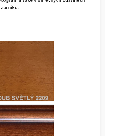
otografii a také v barevných odstínech
vzorníku.