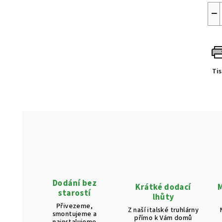
−
Ti
Dodání bez
Krátké dodací
M
starostí
lhůty
Přivezeme,
Z naší italské truhlárny
smontujeme a
přímo k Vám domů