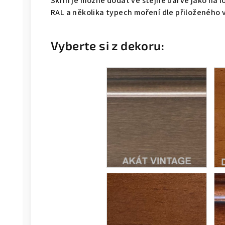
Skříň je možné dodat ve stejné barvě jako na f
RAL a několika typech moření dle přiloženého 
Vyberte si z dekoru: