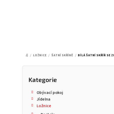
Přejít
na
obsah
/
LOŽNICE
/
ŠATNÍ SKŘÍNĚ
/
BÍLÁ ŠATNÍ SKŘÍŇ SE 
DOMŮ
P
o
Kategorie
Přeskočit
kategorie
s
Obývací pokoj
t
Jídelna
Ložnice
r