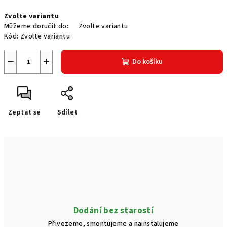
Měrná
Zvolte variantu
cena:
Můžeme doručit do:
Zvolte variantu
Kód:
Zvolte variantu
−
+
Do košíku
Zeptat se
Sdílet
Dodání bez starostí
Přivezeme, smontujeme a nainstalujeme