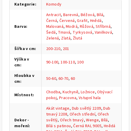
Kategorie
:
Komody
Antracit
,
Barevná
,
Béžová
,
Bílá
,
Černá
,
Červená
,
Grafit
,
Hnědá
,
Barva
:
Malovaná
,
Modrá
,
Růžová
,
Stříbrná
,
Šedá
,
Tmavá
,
Tyrkysová
,
Vanilková
,
Zelená
,
Zlatá
,
Žlutá
Šířka v cm
:
200-210
,
201
Výška v
90-100
,
100-110
,
100
cm
:
Hloubka v
50-60
,
60-70
,
60
cm
:
Chodba
,
Kuchyně
,
Ložnice
,
Obývací
Místnost
:
pokoj
,
Pracovna
,
Vstupní hala
Akát vintage
,
Dub světlý 2209
,
Dub
tmavý 2208
,
Ořech střední
,
Ořech
Dekor -
světlý
,
Ořech tmavý
,
Wenge
,
Bílá
,
moření
:
Bílá s patinou
,
Černá RAL 9005
,
Hnědá