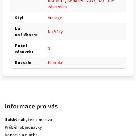
RAL 8011
,
Šedá RAL 7037
,
RAL - dle
zákazníka
Styl
:
Vintage
Na
Nožičky
nožičkách
:
Počet
3
zásuvek
:
Rozsah
:
Hluboké
Z
á
p
Informace pro vás
a
Italský nábytek z masivu
t
Průběh objednávky
í
Doprava a platba