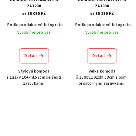
ZA3200
ZA3008
35 090 Kč
35 280 Kč
od
od
Podle produktové fotografie
Bílá
Podle produktové fotografie
Bílá s patinou BT9001-A6
Č
Vyrobíme pro vás
Vyrobíme pro vás
Detail
Detail
Stylová komoda
Velká komoda
š.121xv.104xhl.53cm se šesti
š.150xv.102xhl.53cm s osmi
zásuvkami.
prostornými zásuvkami.