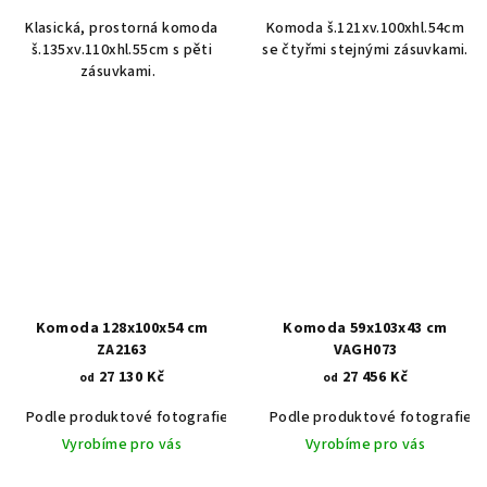
Klasická, prostorná komoda
Komoda š.121xv.100xhl.54cm
š.135xv.110xhl.55cm s pěti
se čtyřmi stejnými zásuvkami.
zásuvkami.
Komoda 128x100x54 cm
Komoda 59x103x43 cm
ZA2163
VAGH073
27 130 Kč
27 456 Kč
od
od
Podle produktové fotografie
Akát vintage BT1551
Podle produktové fotografie
Dub světlý
Vyrobíme pro vás
Vyrobíme pro vás