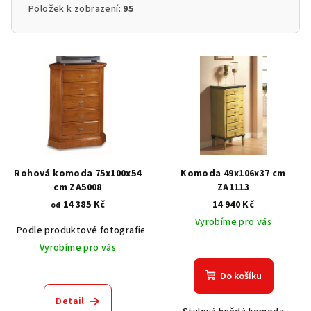
Položek k zobrazení:
95
V
ý
p
i
s
p
r
Rohová komoda 75x100x54
Komoda 49x106x37 cm
o
cm ZA5008
ZA1113
14 385 Kč
14 940 Kč
d
od
Vyrobíme pro vás
u
Podle produktové fotografie
Akát vintage BT1551
Dub světlý
k
Vyrobíme pro vás
t
Do košíku
ů
Detail