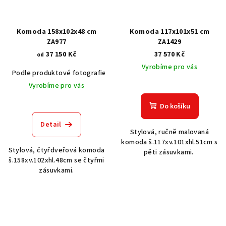
Komoda 158x102x48 cm
Komoda 117x101x51 cm
ZA977
ZA1429
37 150 Kč
37 570 Kč
od
Vyrobíme pro vás
Podle produktové fotografie
Akát vintage BT1551
Dub světlý
Vyrobíme pro vás
Do košíku
Detail
Stylová, ručně malovaná
komoda š.117xv.101xhl.51cm s
Stylová, čtyřdveřová komoda
pěti zásuvkami.
š.158xv.102xhl.48cm se čtyřmi
zásuvkami.