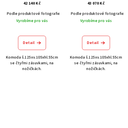
42 140 Kč
43 070 Kč
Podle produktové fotografie
Akát vintage BT1551
Podle produktové fotografie
Dub světlý
Vyrobíme pro vás
Vyrobíme pro vás
Detail
Detail
Komoda š.125xv.105xhl.55cm
Komoda š.125xv.105xhl.55cm
se čtyřmi zásuvkami, na
se čtyřmi zásuvkami, na
nožičkách.
nožičkách.