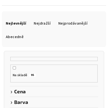
Ř
a
Nejlevnější
Nejdražší
Nejprodávanější
z
e
Abecedně
n
í
p
r
o
Na skladě
95
d
u
k
Cena
t
Barva
ů