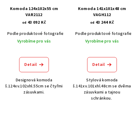
Komoda 124x102x55 cm
Komoda 141x101x48 cm
VAR2112
VAGH112
43 092 Kč
43 244 Kč
od
od
Podle produktové fotografie
Bílá
Podle produktové fotografie
Bílá s patinou BT9001-A6
Č
Vyrobíme pro vás
Vyrobíme pro vás
Detail
Detail
Designová komoda
Stylová komoda
š.124xv.102xhl.55cm se čtyřmi
š.141xv.101xhl.48cm se dvěma
zásuvkami.
zásuvkami a tajnou
schránkou.