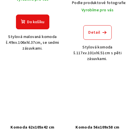
Podle produktové fotografie
Vyrobíme pro vás
Do košíku
Detail
Stylová malovaná komoda
š.49xv.106xhl.37cm, se sedmi
Stylová komoda
zásuvkami.
š.117xv.101xhl.51cm s pěti
zásuvkami.
Komoda 62x105x42 cm
Komoda 56x109x58 cm