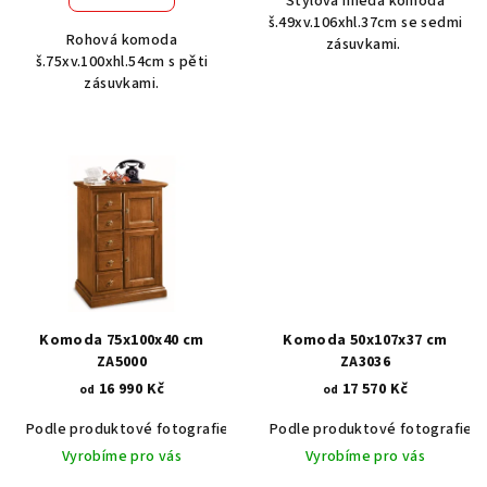
Stylová hnědá komoda
š.49xv.106xhl.37cm se sedmi
Rohová komoda
zásuvkami.
š.75xv.100xhl.54cm s pěti
zásuvkami.
Komoda 75x100x40 cm
Komoda 50x107x37 cm
ZA5000
ZA3036
16 990 Kč
17 570 Kč
od
od
Podle produktové fotografie
Akát vintage BT1551
Podle produktové fotografie
Ořech stře
Vyrobíme pro vás
Vyrobíme pro vás