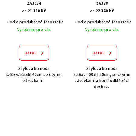
ZA3034
ZA378
21 190 Kč
22 340 Kč
od
od
Podle produktové fotografie
Bílá
Podle produktové fotografie
Bílá s patinou BT9001-A6
Č
Vyrobíme pro vás
Vyrobíme pro vás
Detail
Detail
Stylová komoda
Stylová komoda
š.62xv.105xhl.42cm se čtyřmi
š.56xv.109xhl.58cm, se čtyřmi
zásuvkami.
zásuvkami a horní odklápěcí
deskou.