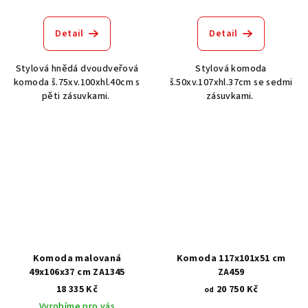
Detail
Detail
Stylová hnědá dvoudveřová
Stylová komoda
komoda š.75xv.100xhl.40cm s
š.50xv.107xhl.37cm se sedmi
pěti zásuvkami.
zásuvkami.
Komoda malovaná
Komoda 117x101x51 cm
49x106x37 cm ZA1345
ZA459
18 335 Kč
20 750 Kč
od
Vyrobíme pro vás