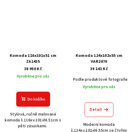
Komoda 116x101x51 cm
Komoda 124x102x55 cm
ZA1435
VAR2070
38 950 Kč
39 143 Kč
Vyrobíme pro vás
Podle produktové fotografie
Vyrobíme pro vás
Do košíku
Detail
Stylová, ručně malovaná
komoda š.116xv.101xhl.51cm s
Moderní komoda
pěti zásuvkami.
š.124xv.102xhl.55cm se čtyřmi