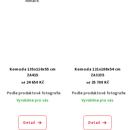
nohách.
Komoda 135x110x55 cm
Komoda 121x100x54 cm
ZA415
ZA3235
24 650 Kč
25 700 Kč
od
od
Podle produktové fotografie
Akát vintage BT1551
Podle produktové fotografie
Dub světlý
Vyrobíme pro vás
Vyrobíme pro vás
Detail
Detail