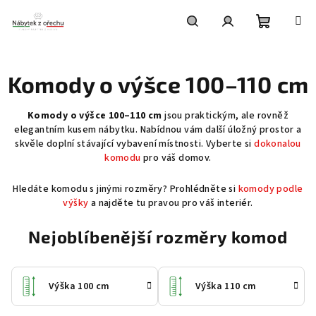
Přejít
na
obsah
Nákupní
Hledat
Přihlášení
Komody o výšce 100–110 cm
košík
Komody o výšce 100–110 cm
jsou praktickým, ale rovněž
elegantním kusem nábytku. Nabídnou vám další úložný prostor a
skvěle doplní stávající vybavení místnosti. Vyberte si
dokonalou
komodu
pro váš domov.
Hledáte komodu s jinými rozměry? Prohlédněte si
komody podle
výšky
a najděte tu pravou pro váš interiér.
Nejoblíbenější rozměry komod
Výška 100 cm
Výška 110 cm