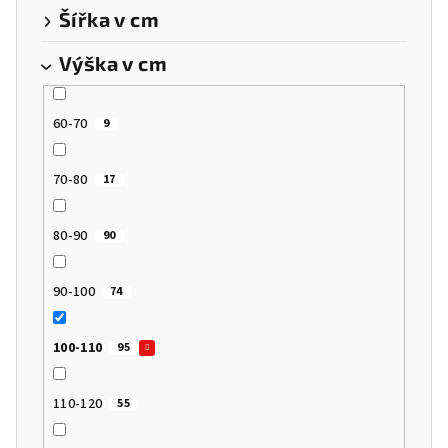
Šířka v cm
Výška v cm
60-70
9
70-80
17
80-90
90
90-100
74
100-110
95
110-120
55