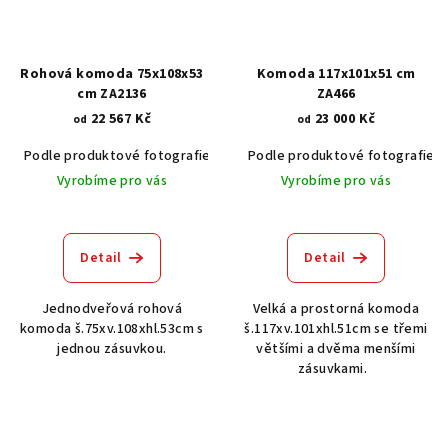
Rohová komoda 75x108x53
Komoda 117x101x51 cm
cm ZA2136
ZA466
22 567 Kč
23 000 Kč
od
od
Podle produktové fotografie
Akát vintage BT1551
Podle produktové fotografie
Dub světlý
Vyrobíme pro vás
Vyrobíme pro vás
Detail
Detail
Jednodveřová rohová
Velká a prostorná komoda
komoda š.75xv.108xhl.53cm s
š.117xv.101xhl.51cm se třemi
jednou zásuvkou.
většími a dvěma menšími
zásuvkami.