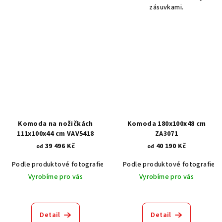
zásuvkami.
Komoda na nožičkách
Komoda 180x100x48 cm
111x100x44 cm VAV5418
ZA3071
39 496 Kč
40 190 Kč
od
od
Podle produktové fotografie
Akát vintage BT1551
Podle produktové fotografie
Dub světlý
Vyrobíme pro vás
Vyrobíme pro vás
Detail
Detail