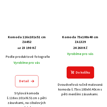
Komoda 116x101x51 cm
Komoda 75x100x40 cm
ZA452
ZA1329
23 190 Kč
24 260 Kč
od
Vyrobíme pro vás
Podle produktové fotografie
Akát vintage BT1551
Dub světlý
Vyrobíme pro vás
Do košíku
Detail
Dvoudveřová ručně malovaná
komoda š.75xv.100xhl.40cm s
Stylová komoda
pěti menšími zásuvkami.
š.116xv.101xhl.51cm s pěti
zásuvkami, na cibulových