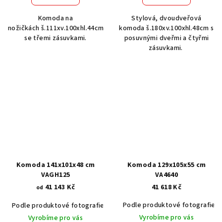
Komoda na
Stylová, dvoudveřová
nožičkách š.111xv.100xhl.44cm
komoda š.180xv.100xhl.48cm s
se třemi zásuvkami.
posuvnými dveřmi a čtyřmi
zásuvkami.
Komoda 141x101x48 cm
Komoda 129x105x55 cm
VAGH125
VA4640
41 143 Kč
41 618 Kč
od
Podle produktové fotografie
Podle produktové fotografie
Akát vintage BT1551
Dub světlý
Vyrobíme pro vás
Vyrobíme pro vás