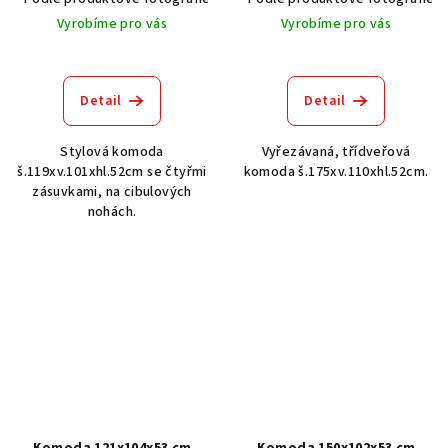
Vyrobíme pro vás
Vyrobíme pro vás
Detail
Detail
Stylová komoda
Vyřezávaná, třídveřová
š.119xv.101xhl.52cm se čtyřmi
komoda š.175xv.110xhl.52cm.
zásuvkami, na cibulových
nohách.
Komoda 121x104x53 cm
Komoda 150x102x53 cm