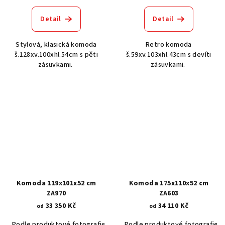
Detail
Detail
Stylová, klasická komoda
Retro komoda
š.128xv.100xhl.54cm s pěti
š.59xv.103xhl.43cm s devíti
zásuvkami.
zásuvkami.
Komoda 119x101x52 cm
Komoda 175x110x52 cm
ZA970
ZA603
33 350 Kč
34 110 Kč
od
od
Podle produktové fotografie
Akát vintage BT1551
Podle produktové fotografie
Ořech stře