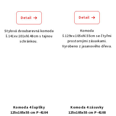
Detail
Detail
Komoda
Stylová dvoubarevná komoda
š.129xv.105xhl.55cm se čtyřmi
š.141xv.101xhl.48cm s tajnou
prostornými zásuvkami.
schránkou.
Vyrobeno z jasanového dřeva.
Komoda 4 šuplíky
Komoda 4 zásuvky
125x105x55 cm P-4104
125x105x55 cm P-4108