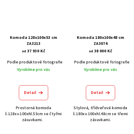
Komoda 128x100x53 cm
Komoda 180x100x48 cm
ZA3213
ZA3074
37 930 Kč
38 000 Kč
od
od
Podle produktové fotografie
Bílá
Podle produktové fotografie
Bílá s patinou BT9001-A6
Č
Vyrobíme pro vás
Vyrobíme pro vás
Detail
Detail
Prostorná komoda
Stylová, třídveřová komoda
š.128xv.100xhl.53cm se čtyřmi
š.180xv.100xhl.48cm se třemi
zásuvkami.
zásuvkami.