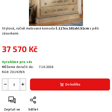
Stylová, ručně malovaná komoda
š.117xv.101xhl.51cm
s pěti
zásuvkami.
37 570 Kč
Měrná
Vyrobíme pro vás
cena:
Můžeme doručit do:
7.10.2026
Kód:
ZA1429/A
−
+
Do košíku
Zeptat se
Sdílet