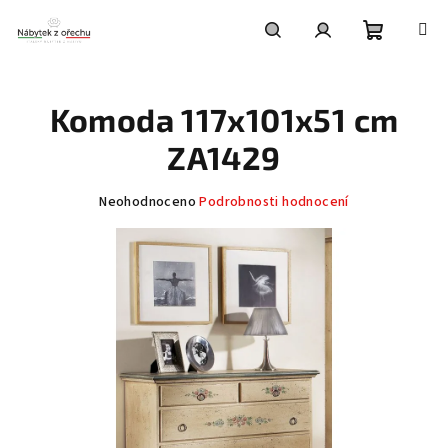
Přejít
na
obsah
Nákupní
Hledat
Přihlášení
Komoda 117x101x51 cm
košík
ZA1429
Průměrné
Neohodnoceno
Podrobnosti hodnocení
hodnocení
produktu
je
0,0
z
5
hvězdiček.