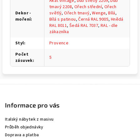
Akát vintage
,
Dub světlý 2209
,
Dub
tmavý 2208
,
Ořech střední
,
Ořech
Dekor -
světlý
,
Ořech tmavý
,
Wenge
,
Bílá
,
moření
:
Bílá s patinou
,
Černá RAL 9005
,
Hnědá
RAL 8011
,
Šedá RAL 7037
,
RAL - dle
zákazníka
Styl
:
Provence
Počet
5
zásuvek
:
Z
á
p
Informace pro vás
a
Italský nábytek z masivu
t
Průběh objednávky
í
Doprava a platba