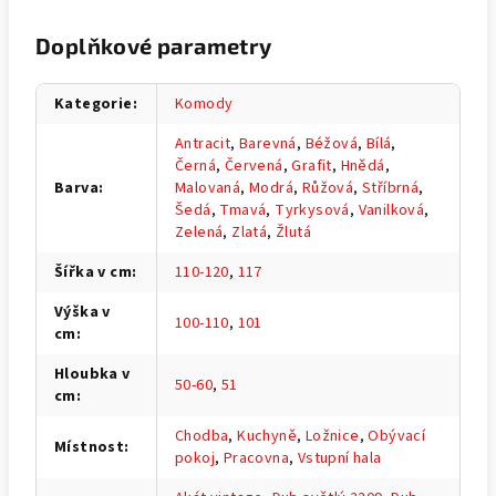
Doplňkové parametry
Kategorie
:
Komody
Antracit
,
Barevná
,
Béžová
,
Bílá
,
Černá
,
Červená
,
Grafit
,
Hnědá
,
Barva
:
Malovaná
,
Modrá
,
Růžová
,
Stříbrná
,
Šedá
,
Tmavá
,
Tyrkysová
,
Vanilková
,
Zelená
,
Zlatá
,
Žlutá
Šířka v cm
:
110-120
,
117
Výška v
100-110
,
101
cm
:
Hloubka v
50-60
,
51
cm
:
Chodba
,
Kuchyně
,
Ložnice
,
Obývací
Místnost
:
pokoj
,
Pracovna
,
Vstupní hala