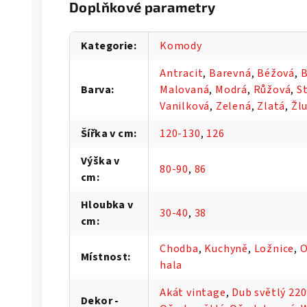
Doplňkové parametry
Kategorie
:
Komody
Antracit
,
Barevná
,
Béžová
,
B
Barva
:
Malovaná
,
Modrá
,
Růžová
,
S
Vanilková
,
Zelená
,
Zlatá
,
Žl
Šířka v cm
:
120-130
,
126
Výška v
80-90
,
86
cm
:
Hloubka v
30-40
,
38
cm
:
Chodba
,
Kuchyně
,
Ložnice
,
O
Místnost
:
hala
Akát vintage
,
Dub světlý 22
Dekor -