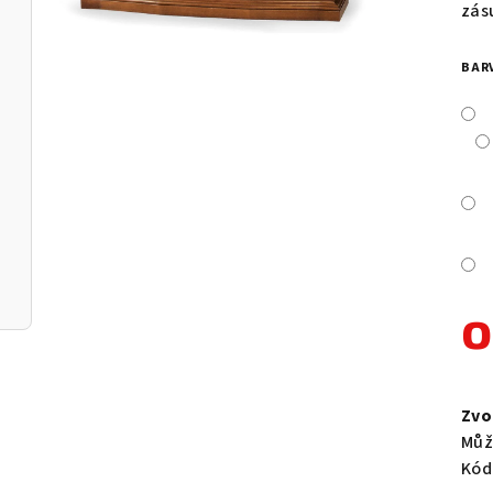
je
zás
0,0
z
BAR
5
hvě
Měr
cen
Zvo
Můž
Kód