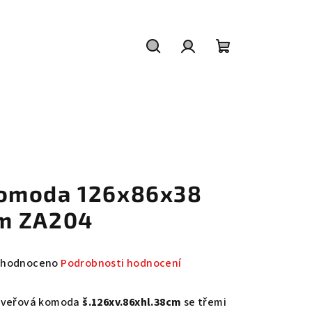
Hledat
Přihlášení
Nákupní
košík
omoda 126x86x38
m ZA204
měrné
hodnoceno
Podrobnosti hodnocení
nocení
duktu
dveřová komoda
š.126xv.86xhl.38cm
se třemi