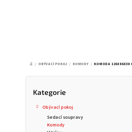
Přejít
na
obsah
/
OBÝVACÍ POKOJ
/
KOMODY
/
KOMODA 126X86X38 
DOMŮ
P
o
Kategorie
Přeskočit
kategorie
s
Obývací pokoj
t
Sedací soupravy
r
Komody