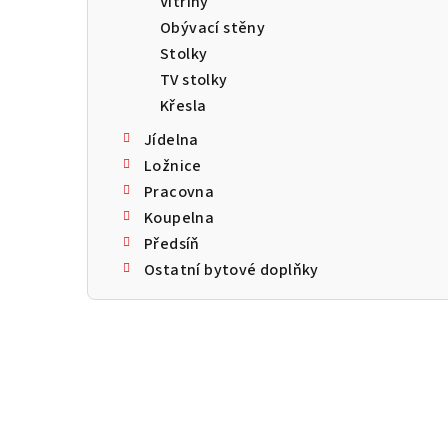
Vitríny
a
Obývací stěny
n
Stolky
TV stolky
n
Křesla
í
Jídelna
p
Ložnice
Pracovna
a
Koupelna
n
Předsíň
Ostatní bytové doplňky
e
l