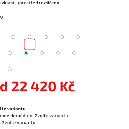
uvkami, uprostřed rozšířená.
VA
zdiček.
od
22 420 Kč
ná
a:
lte variantu
eme doručit do:
Zvolte variantu
:
Zvolte variantu