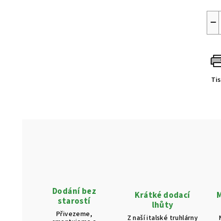
−
Ti
Dodání bez
Krátké dodací
M
starostí
lhůty
Přivezeme,
Z naší italské truhlárny