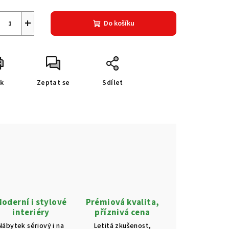
+
Do košíku
sk
Zeptat se
Sdílet
oderní i stylové
Prémiová kvalita,
interiéry
příznivá cena
Nábytek sériový i na
Letitá zkušenost,