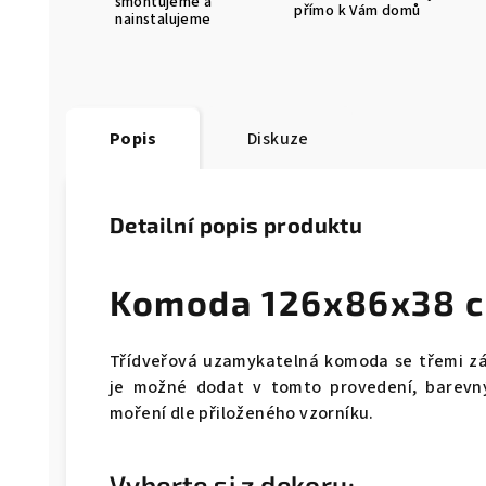
smontujeme a
přímo k Vám domů
nainstalujeme
Popis
Diskuze
Detailní popis produktu
Komoda 126x86x38 
Třídveřová uzamykatelná komoda se třemi zá
je možné dodat v tomto provedení, barevn
moření dle přiloženého vzorníku.
Vyberte si z dekoru: