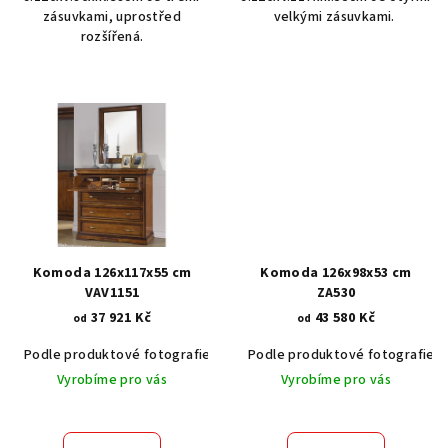
zásuvkami, uprostřed
velkými zásuvkami.
rozšířená.
Komoda 126x117x55 cm
Komoda 126x98x53 cm
VAV1151
ZA530
37 921 Kč
43 580 Kč
od
od
Podle produktové fotografie
Akát vintage BT1551
Podle produktové fotografie
Dub světlý
Vyrobíme pro vás
Vyrobíme pro vás