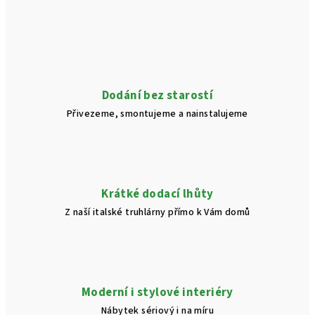
l
á
d
a
c
í
Dodání bez starostí
p
Přivezeme, smontujeme a nainstalujeme
r
v
k
y
v
Krátké dodací lhůty
ý
Z naší italské truhlárny přímo k Vám domů
p
i
s
u
Moderní i stylové interiéry
Nábytek sériový i na míru