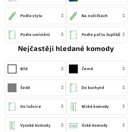
Podle stylu
Na nožičkách
Podle umístění
Podle počtu šuplíků
Nejčastěji hledané komody
Bílé
Černé
Šedé
Do kuchyně
Do ložnice
Nízké komody
Vysoké komody
Úzké komody