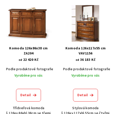
V
ý
p
i
s
p
r
Komoda 126x86x38 cm
Komoda 126x117x55 cm
o
ZA204
VAV1156
22 420 Kč
36 183 Kč
d
od
od
u
Podle produktové fotografie
Akát vintage BT1551
Podle produktové fotografie
Dub světlý
k
Vyrobíme pro vás
Vyrobíme pro vás
t
ů
Detail
Detail
Třídveřová komoda
Stylová komoda
š.126xv.86xhl.38cm se třemi
š.126xv.117xhl.55cm se čtyřmi