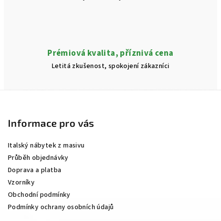
Prémiová kvalita, příznivá cena
Letitá zkušenost, spokojení zákazníci
Z
á
p
Informace pro vás
a
Italský nábytek z masivu
t
Průběh objednávky
í
Doprava a platba
Vzorníky
Obchodní podmínky
Podmínky ochrany osobních údajů