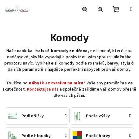
Přejít
na
obsah
Nákupní
Hledat
Přihlášení
Komody
košík
Naše nabídka:
italské komody ze dřeva,
ne lamina!, které jsou
nadčasové, skvěle vypadají a poskytnou vám spoustu úložného
prostoru navíc. Vybírejte si komody podle rozměrů, barvy, stylu či
dalších parametrů a najděte perfektní nábytek pro váš domov.
Toužíte po
nábytku z masivu na míru
? Vaše sny proměníme ve
skutečnost.
Kontaktujte nás
a společně zařídíme váš domov přesně
dle vašich přání.
Podle šířky
Podle výšky
Podle hloubky
Podle barvy