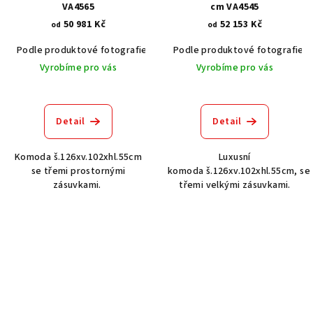
VA4565
cm VA4545
50 981 Kč
52 153 Kč
od
od
Podle produktové fotografie
Bílá
Podle produktové fotografie
Bílá s patinou BT9001-A6
Č
Vyrobíme pro vás
Vyrobíme pro vás
Detail
Detail
Komoda š.126xv.102xhl.55cm
Luxusní
se třemi prostornými
komoda š.126xv.102xhl.55cm, se
zásuvkami.
třemi velkými zásuvkami.