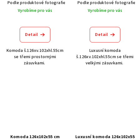
Podle produktové fotografie
Akát vintage BT1551
Podle produktové fotografie
Dub světlý
Vyrobíme pro vás
Vyrobíme pro vás
Detail
Detail
Komoda š.126xv.102xhl.55cm
Luxusní komoda
se třemi prostornými
š.126xv.102xhl.55cm se třemi
zásuvkami.
velkými zásuvkami.
Komoda 126x102x55 cm
Luxusní komoda 126x102x55