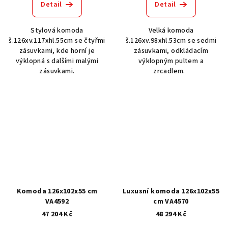
Detail
Detail
Stylová komoda
Velká komoda
š.126xv.117xhl.55cm se čtyřmi
š.126xv.98xhl.53cm se sedmi
zásuvkami, kde horní je
zásuvkami, odkládacím
výklopná s dalšími malými
výklopným pultem a
zásuvkami.
zrcadlem.
Komoda 126x102x55 cm
Luxusní komoda 126x102x55
VA4592
cm VA4570
47 204 Kč
48 294 Kč