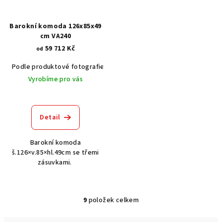
Barokní komoda 126x85x49
cm VA240
59 712 Kč
od
Podle produktové fotografie
Akát vintage BT1551
Dub světlý
Vyrobíme pro vás
Detail
Barokní komoda
š.126×v.85×hl.49cm se třemi
zásuvkami.
9
položek celkem
O
v