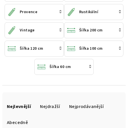
Provence
Rustikální
Vintage
Šířka 200 cm
Šířka 120 cm
Šířka 100 cm
Šířka 60 cm
Ř
a
Nejlevnější
Nejdražší
Nejprodávanější
z
e
Abecedně