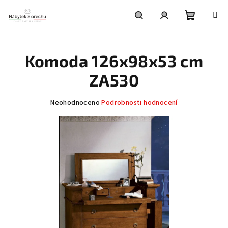
Přejít
na
obsah
Nákupní
Hledat
Přihlášení
Komoda 126x98x53 cm
košík
ZA530
Průměrné
Neohodnoceno
Podrobnosti hodnocení
hodnocení
produktu
je
0,0
z
5
hvězdiček.