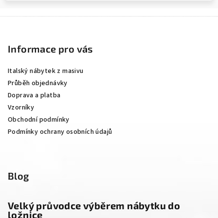
Z
á
p
Informace pro vás
a
Italský nábytek z masivu
t
Průběh objednávky
í
Doprava a platba
Vzorníky
Obchodní podmínky
Podmínky ochrany osobních údajů
Blog
Velký průvodce výběrem nábytku do
ložnice