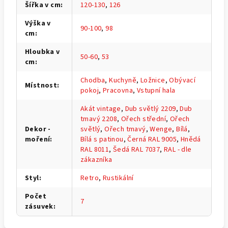
Šířka v cm
:
120-130
,
126
Výška v
90-100
,
98
cm
:
Hloubka v
50-60
,
53
cm
:
Chodba
,
Kuchyně
,
Ložnice
,
Obývací
Místnost
:
pokoj
,
Pracovna
,
Vstupní hala
Akát vintage
,
Dub světlý 2209
,
Dub
tmavý 2208
,
Ořech střední
,
Ořech
Dekor -
světlý
,
Ořech tmavý
,
Wenge
,
Bílá
,
moření
:
Bílá s patinou
,
Černá RAL 9005
,
Hnědá
RAL 8011
,
Šedá RAL 7037
,
RAL - dle
zákazníka
Styl
:
Retro
,
Rustikální
Počet
7
zásuvek
: