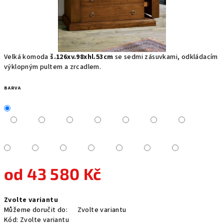
Velká komoda
š.126xv.98xhl.53cm
se sedmi zásuvkami, odkládacím
výklopným pultem a zrcadlem.
BARVA
od
43 580 Kč
Měrná
Zvolte variantu
cena:
Můžeme doručit do:
Zvolte variantu
Kód:
Zvolte variantu