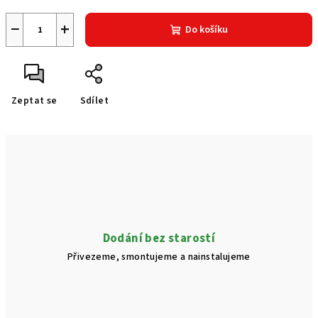
−
+
Do košíku
Zeptat se
Sdílet
Dodání bez starostí
Přivezeme, smontujeme a nainstalujeme