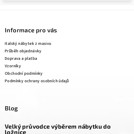
Z
á
p
Informace pro vás
a
Italský nábytek z masivu
t
Průběh objednávky
í
Doprava a platba
Vzorníky
Obchodní podmínky
Podmínky ochrany osobních údajů
Blog
Velký průvodce výběrem nábytku do
ložnice