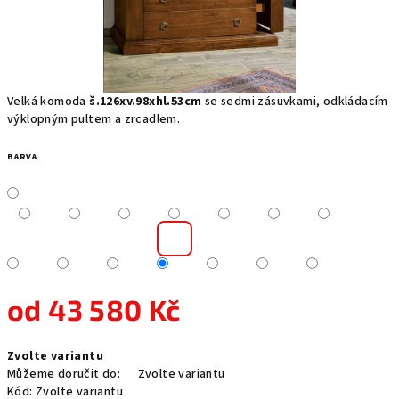
Velká komoda
š.126xv.98xhl.53cm
se sedmi zásuvkami, odkládacím
výklopným pultem a zrcadlem.
BARVA
od
43 580 Kč
Měrná
Zvolte variantu
cena:
Můžeme doručit do:
Zvolte variantu
Kód:
Zvolte variantu