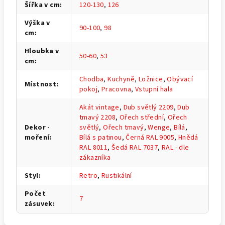
Šířka v cm
:
120-130
,
126
Výška v
90-100
,
98
cm
:
Hloubka v
50-60
,
53
cm
:
Chodba
,
Kuchyně
,
Ložnice
,
Obývací
Místnost
:
pokoj
,
Pracovna
,
Vstupní hala
Akát vintage
,
Dub světlý 2209
,
Dub
tmavý 2208
,
Ořech střední
,
Ořech
Dekor -
světlý
,
Ořech tmavý
,
Wenge
,
Bílá
,
moření
:
Bílá s patinou
,
Černá RAL 9005
,
Hnědá
RAL 8011
,
Šedá RAL 7037
,
RAL - dle
zákazníka
Styl
:
Retro
,
Rustikální
Počet
7
zásuvek
: