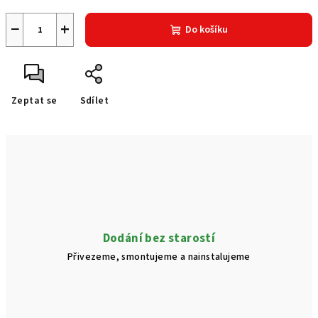
−
+
Do košíku
Zeptat se
Sdílet
Dodání bez starostí
Přivezeme, smontujeme a nainstalujeme