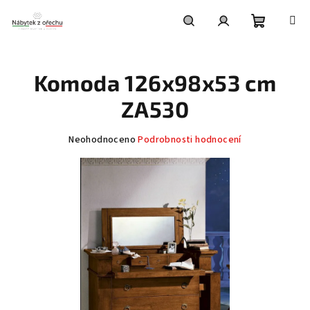
Přejít
na
obsah
Nákupní
Hledat
Přihlášení
Komoda 126x98x53 cm
košík
ZA530
Průměrné
Neohodnoceno
Podrobnosti hodnocení
hodnocení
produktu
je
0,0
z
5
hvězdiček.