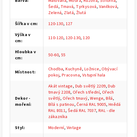
Barva
:
Malovaná
,
Modrá
,
Růžová
,
Stříbrná
,
Šedá
,
Tmavá
,
Tyrkysová
,
Vanilková
,
Zelená
,
Zlatá
,
Žlutá
Šířka v cm
:
120-130
,
127
Výška v
110-120
,
120-130
,
120
cm
:
Hloubka v
50-60
,
55
cm
:
Chodba
,
Kuchyně
,
Ložnice
,
Obývací
Místnost
:
pokoj
,
Pracovna
,
Vstupní hala
Akát vintage
,
Dub světlý 2209
,
Dub
tmavý 2208
,
Ořech střední
,
Ořech
Dekor -
světlý
,
Ořech tmavý
,
Wenge
,
Bílá
,
moření
:
Bílá s patinou
,
Černá RAL 9005
,
Hnědá
RAL 8011
,
Šedá RAL 7037
,
RAL - dle
zákazníka
Styl
:
Moderní
,
Vintage