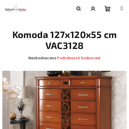
Přejít
na
obsah
Nákupní
Hledat
Přihlášení
Komoda 127x120x55 cm
košík
VAC3128
Průměrné
Neohodnoceno
Podrobnosti hodnocení
hodnocení
produktu
je
0,0
z
5
hvězdiček.