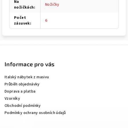
Na
Nožičky
nožičkách
:
Počet
6
zásuvek
:
Z
á
p
Informace pro vás
a
Italský nábytek z masivu
t
Průběh objednávky
í
Doprava a platba
Vzorníky
Obchodní podmínky
Podmínky ochrany osobních údajů