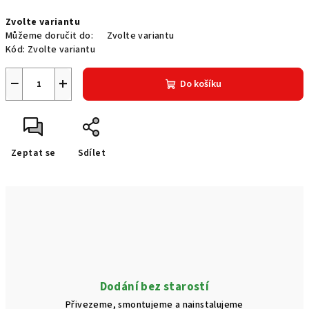
Měrná
Zvolte variantu
cena:
Můžeme doručit do:
Zvolte variantu
Kód:
Zvolte variantu
−
+
Do košíku
Zeptat se
Sdílet
Dodání bez starostí
Přivezeme, smontujeme a nainstalujeme