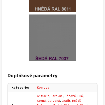
Doplňkové parametry
Kategorie
:
Komody
Antracit
,
Barevná
,
Béžová
,
Bílá
,
Černá
,
Červená
,
Grafit
,
Hnědá
,