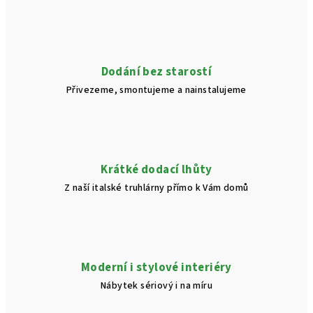
á
d
a
c
í
Dodání bez starostí
p
Přivezeme, smontujeme a nainstalujeme
r
v
k
y
v
Krátké dodací lhůty
ý
Z naší italské truhlárny přímo k Vám domů
p
i
s
u
Moderní i stylové interiéry
Nábytek sériový i na míru