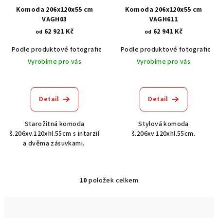
Komoda 206x120x55 cm
Komoda 206x120x55 cm
VAGH03
VAGH611
62 921 Kč
62 941 Kč
od
od
Podle produktové fotografie
Akát vintage BT1551
Podle produktové fotografie
Dub světlý
Vyrobíme pro vás
Vyrobíme pro vás
Detail
Detail
Starožitná komoda
Stylová komoda
š.206xv.120xhl.55cm s intarzií
š.206xv.120xhl.55cm.
a dvěma zásuvkami.
10
položek celkem
O
v
l