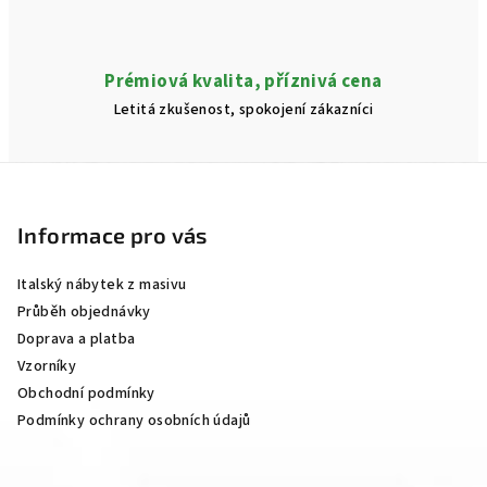
Prémiová kvalita, příznivá cena
Letitá zkušenost, spokojení zákazníci
Z
á
p
Informace pro vás
a
Italský nábytek z masivu
t
Průběh objednávky
í
Doprava a platba
Vzorníky
Obchodní podmínky
Podmínky ochrany osobních údajů