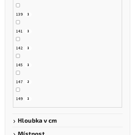
139
1
141
1
142
1
145
1
147
2
149
1
Hloubka v cm
Místnost