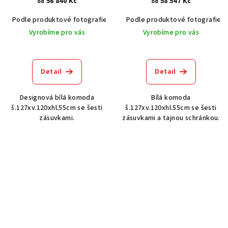
56 840 Kč
58 547 Kč
od
od
Podle produktové fotografie
Bílá
Podle produktové fotografie
Bílá s patinou BT9001-A6
Č
Vyrobíme pro vás
Vyrobíme pro vás
Detail
Detail
Designová bílá komoda
Bílá komoda
š.127xv.120xhl.55cm se šesti
š.127xv.120xhl.55cm se šesti
zásuvkami.
zásuvkami a tajnou schránkou.