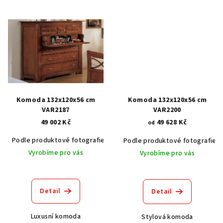
Komoda 132x120x56 cm
Komoda 132x120x56 cm
VAR2187
VAR2200
49 002 Kč
49 628 Kč
od
Podle produktové fotografie
Akát vintage BT1551
Dub světlý
Podle produktové fotografie
Vyrobíme pro vás
Vyrobíme pro vás
Detail
Detail
Luxusní komoda
Stylová komoda