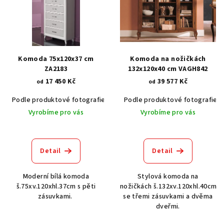
p
i
s
p
r
Komoda 75x120x37 cm
Komoda na nožičkách
o
ZA2183
132x120x40 cm VAGH842
17 450 Kč
39 577 Kč
d
od
od
u
Podle produktové fotografie
Bílá
Podle produktové fotografie
Bílá s patinou BT9001-A6
Č
k
Vyrobíme pro vás
Vyrobíme pro vás
t
ů
Detail
Detail
Moderní bílá komoda
Stylová komoda na
š.75xv.120xhl.37cm s pěti
nožičkách š.132xv.120xhl.40cm
zásuvkami.
se třemi zásuvkami a dvěma
dveřmi.