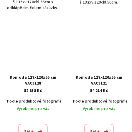
š.132xv.120xhl.56cm s
š.132xv.120xhl.56cm.
odklápěcím čelem zásuvky.
Komoda 127x120x55 cm
Komoda 127x120x55 cm
VAC3128
VAC3121
52 638 Kč
54 214 Kč
Podle produktové fotografie
Akát vintage BT1551
Podle produktové fotografie
Dub světlý
Vyrobíme pro vás
Vyrobíme pro vás
Detail
Detail