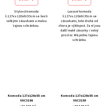
Stylová komoda
Luxusní komoda
š.127xv.120xhl.55cm se šesti
š.127xv.120xhl.55cm se
velkými zásuvkami a malou
zásuvkami, kde druhá od
tajnou schránkou.
zhora je výklopná. Za ní jsou
další malé zásuvky i volný
prostor. Má jednu tajnou
schránku.
Komoda 127x120x55 cm
Komoda 127x120x55 cm
VAC3166
VAC3150