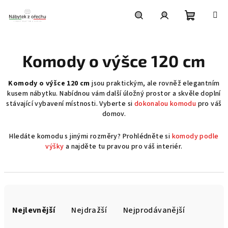
Přejít
na
obsah
Nákupní
Hledat
Přihlášení
Komody o výšce 120 cm
košík
Komody o výšce 120 cm
jsou praktickým, ale rovněž elegantním
kusem nábytku. Nabídnou vám další úložný prostor a skvěle doplní
stávající vybavení místnosti. Vyberte si
dokonalou komodu
pro váš
domov.
Hledáte komodu s jinými rozměry? Prohlédněte si
komody podle
výšky
a najděte tu pravou pro váš interiér.
Ř
a
Nejlevnější
Nejdražší
Nejprodávanější
z