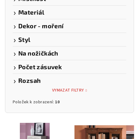
Materiál
Dekor - moření
Styl
Na nožičkách
Počet zásuvek
Rozsah
VYMAZAT FILTRY
Položek k zobrazení:
10
V
ý