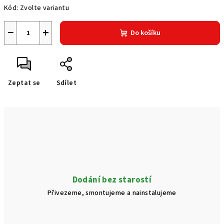
Kód:
Zvolte variantu
−
+
Do košíku
Zeptat se
Sdílet
Dodání bez starostí
Přivezeme, smontujeme a nainstalujeme