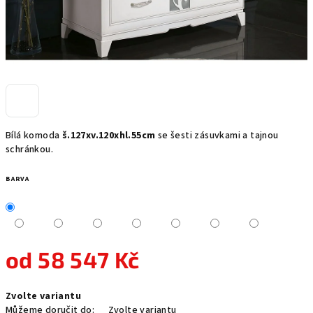
Bílá komoda
š.127xv.120xhl.55cm
se šesti zásuvkami a tajnou
schránkou.
BARVA
od
58 547 Kč
Měrná
Zvolte variantu
cena:
Můžeme doručit do:
Zvolte variantu