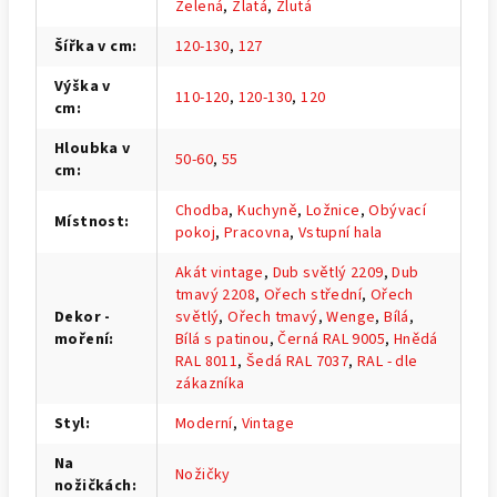
Zelená
,
Zlatá
,
Žlutá
Šířka v cm
:
120-130
,
127
Výška v
110-120
,
120-130
,
120
cm
:
Hloubka v
50-60
,
55
cm
:
Chodba
,
Kuchyně
,
Ložnice
,
Obývací
Místnost
:
pokoj
,
Pracovna
,
Vstupní hala
Akát vintage
,
Dub světlý 2209
,
Dub
tmavý 2208
,
Ořech střední
,
Ořech
Dekor -
světlý
,
Ořech tmavý
,
Wenge
,
Bílá
,
moření
:
Bílá s patinou
,
Černá RAL 9005
,
Hnědá
RAL 8011
,
Šedá RAL 7037
,
RAL - dle
zákazníka
Styl
:
Moderní
,
Vintage
Na
Nožičky
nožičkách
: