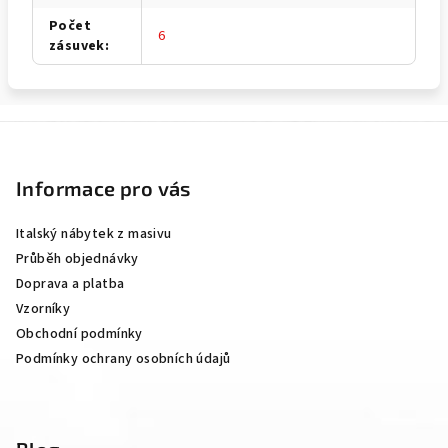
Počet
6
zásuvek
:
Z
á
p
Informace pro vás
a
Italský nábytek z masivu
t
Průběh objednávky
í
Doprava a platba
Vzorníky
Obchodní podmínky
Podmínky ochrany osobních údajů