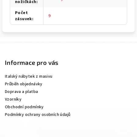
nožičkách
:
Počet
9
zásuvek
:
Z
á
p
Informace pro vás
a
Italský nábytek z masivu
t
Průběh objednávky
í
Doprava a platba
Vzorníky
Obchodní podmínky
Podmínky ochrany osobních údajů