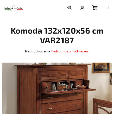
Přejít
na
obsah
Nákupní
Hledat
Přihlášení
Komoda 132x120x56 cm
košík
VAR2187
Průměrné
Neohodnoceno
Podrobnosti hodnocení
hodnocení
produktu
je
0,0
z
5
hvězdiček.