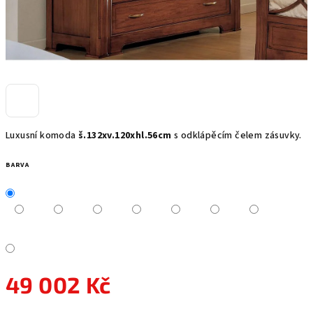
Luxusní komoda
š.132xv.120xhl.56cm
s odklápěcím čelem zásuvky.
BARVA
49 002 Kč
Měrná