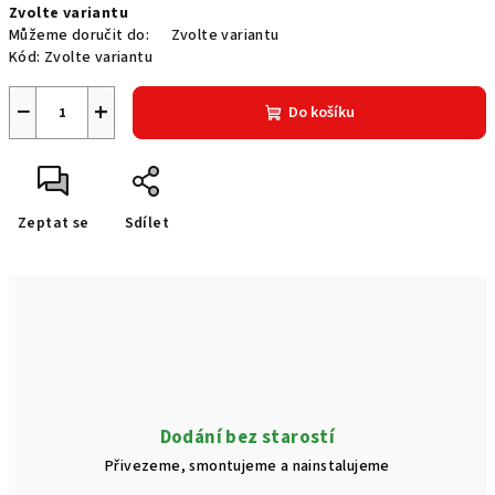
Zvolte variantu
cena:
Můžeme doručit do:
Zvolte variantu
Kód:
Zvolte variantu
−
+
Do košíku
Zeptat se
Sdílet
Dodání bez starostí
Přivezeme, smontujeme a nainstalujeme