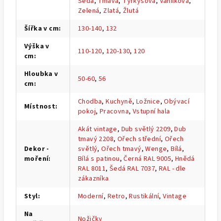
Šedá
,
Tmavá
,
Tyrkysová
,
Vanilková
,
Zelená
,
Zlatá
,
Žlutá
Šířka v cm
:
130-140
,
132
Výška v
110-120
,
120-130
,
120
cm
:
Hloubka v
50-60
,
56
cm
:
Chodba
,
Kuchyně
,
Ložnice
,
Obývací
Místnost
:
pokoj
,
Pracovna
,
Vstupní hala
Akát vintage
,
Dub světlý 2209
,
Dub
tmavý 2208
,
Ořech střední
,
Ořech
Dekor -
světlý
,
Ořech tmavý
,
Wenge
,
Bílá
,
moření
:
Bílá s patinou
,
Černá RAL 9005
,
Hnědá
RAL 8011
,
Šedá RAL 7037
,
RAL - dle
zákazníka
Styl
:
Moderní
,
Retro
,
Rustikální
,
Vintage
Na
Nožičky