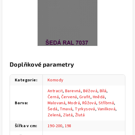
Doplňkové parametry
Kategorie
:
Komody
Antracit
,
Barevná
,
Béžová
,
Bílá
,
Černá
,
Červená
,
Grafit
,
Hnědá
,
Barva
:
Malovaná
,
Modrá
,
Růžová
,
Stříbrná
,
Šedá
,
Tmavá
,
Tyrkysová
,
Vanilková
,
Zelená
,
Zlatá
,
Žlutá
Šířka v cm
:
190-200
,
198