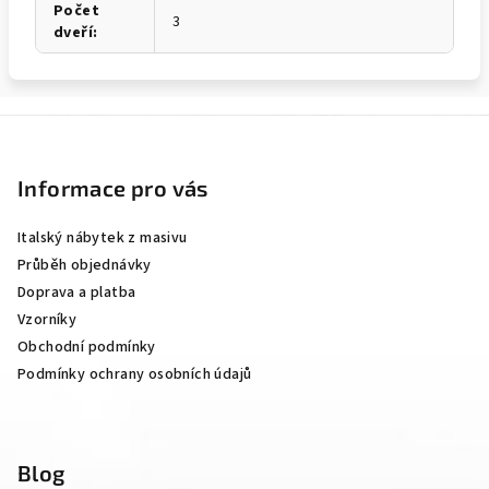
Počet
3
dveří
:
Z
á
p
Informace pro vás
a
Italský nábytek z masivu
t
Průběh objednávky
í
Doprava a platba
Vzorníky
Obchodní podmínky
Podmínky ochrany osobních údajů
Blog