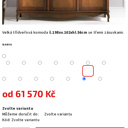
Velká třídveřová komoda
š.198xv.102xhl.56cm
se třemi zásuvkami.
BARVA
od
61 570 Kč
Měrná
Zvolte variantu
cena:
Můžeme doručit do:
Zvolte variantu
Kód:
Zvolte variantu