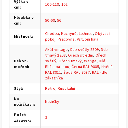
Výška v
100-110
,
102
cm
:
Hloubka v
50-60
,
56
cm
:
Chodba
,
Kuchyně
,
Ložnice
,
Obývací
Místnost
:
pokoj
,
Pracovna
,
Vstupní hala
Akát vintage
,
Dub světlý 2209
,
Dub
tmavý 2208
,
Ořech střední
,
Ořech
Dekor -
světlý
,
Ořech tmavý
,
Wenge
,
Bílá
,
moření
:
Bílá s patinou
,
Černá RAL 9005
,
Hnědá
RAL 8011
,
Šedá RAL 7037
,
RAL - dle
zákazníka
Styl
:
Retro
,
Rustikální
Na
Nožičky
nožičkách
:
Počet
3
zásuvek
: