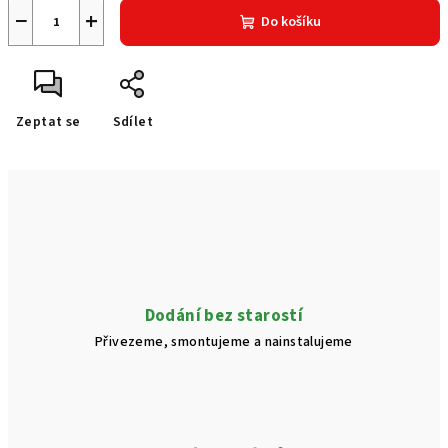
−
+
Do košíku
Zeptat se
Sdílet
Dodání bez starostí
Přivezeme, smontujeme a nainstalujeme