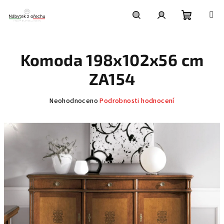
Přejít
na
obsah
Nákupní
Hledat
Přihlášení
Komoda 198x102x56 cm
košík
ZA154
Průměrné
Neohodnoceno
Podrobnosti hodnocení
hodnocení
produktu
je
0,0
z
5
hvězdiček.