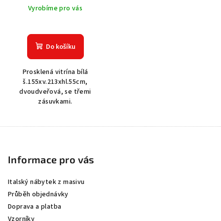
Vyrobíme pro vás
Do košíku
Prosklená vitrína bílá
š.155xv.213xhl.55cm,
dvoudveřová, se třemi
zásuvkami.
Z
á
p
Informace pro vás
a
Italský nábytek z masivu
t
Průběh objednávky
í
Doprava a platba
Vzorníky