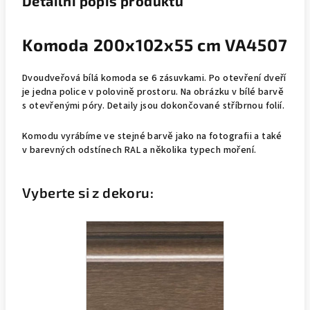
Detailní popis produktu
Komoda 200x102x55 cm VA4507
Dvoudveřová bílá komoda se 6 zásuvkami. Po otevření dveří
je jedna police v polovině prostoru. Na obrázku v bílé barvě
s otevřenými póry. Detaily jsou dokončované stříbrnou folií.
Komodu vyrábíme ve stejné barvě jako na fotografii a také
v barevných odstínech RAL a několika typech moření.
Vyberte si z dekoru: