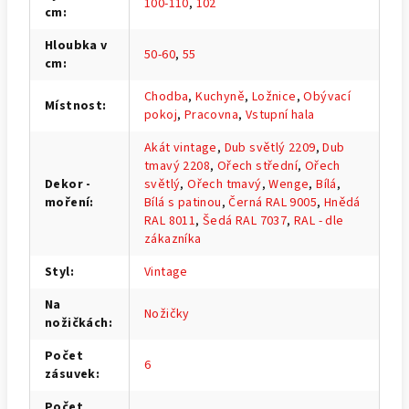
100-110
,
102
cm
:
Hloubka v
50-60
,
55
cm
:
Chodba
,
Kuchyně
,
Ložnice
,
Obývací
Místnost
:
pokoj
,
Pracovna
,
Vstupní hala
Akát vintage
,
Dub světlý 2209
,
Dub
tmavý 2208
,
Ořech střední
,
Ořech
Dekor -
světlý
,
Ořech tmavý
,
Wenge
,
Bílá
,
moření
:
Bílá s patinou
,
Černá RAL 9005
,
Hnědá
RAL 8011
,
Šedá RAL 7037
,
RAL - dle
zákazníka
Styl
:
Vintage
Na
Nožičky
nožičkách
:
Počet
6
zásuvek
:
Počet