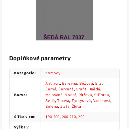
Doplňkové parametry
Kategorie
:
Komody
Antracit
,
Barevná
,
Béžová
,
Bílá
,
Černá
,
Červená
,
Grafit
,
Hnědá
,
Barva
:
Malovaná
,
Modrá
,
Růžová
,
Stříbrná
,
Šedá
,
Tmavá
,
Tyrkysová
,
Vanilková
,
Zelená
,
Zlatá
,
Žlutá
Šířka v cm
:
190-200
,
200-210
,
200
Výška v