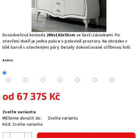
Dvoudveřová komoda
200x102x55cm
se šesti zásuvkami. Po
otevření dveří je jedna police v polovině prostoru. Na obrázku v
bílé barvě s otevřenými póry. Detaily dokončované stříbrnou folií.
BARVA
od
67 375 Kč
Měrná
Zvolte variantu
cena:
Můžeme doručit do:
Zvolte variantu
Kód:
Zvolte variantu