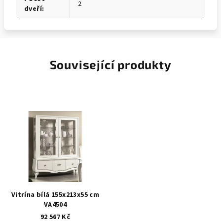
2
dveří
:
Související produkty
Vitrína bílá 155x213x55 cm
VA4504
92 567 Kč