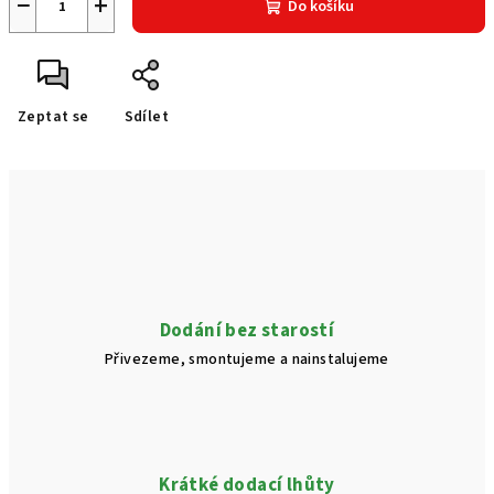
−
+
Do košíku
Zeptat se
Sdílet
Dodání bez starostí
Přivezeme, smontujeme a nainstalujeme
Krátké dodací lhůty