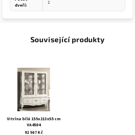
2
dveří
:
Související produkty
Vitrína bílá 155x213x55 cm
VA4504
92 567 Kč