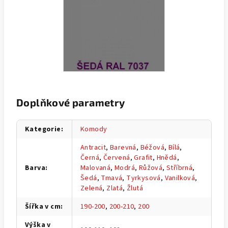
Doplňkové parametry
Kategorie
:
Komody
Antracit
,
Barevná
,
Béžová
,
Bílá
,
Černá
,
Červená
,
Grafit
,
Hnědá
,
Barva
:
Malovaná
,
Modrá
,
Růžová
,
Stříbrná
,
Šedá
,
Tmavá
,
Tyrkysová
,
Vanilková
,
Zelená
,
Zlatá
,
Žlutá
Šířka v cm
:
190-200
,
200-210
,
200
Výška v