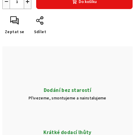
−
+
Do košíku
Zeptat se
Sdílet
Dodání bez starostí
Přivezeme, smontujeme a nainstalujeme
Krátké dodací lhůty