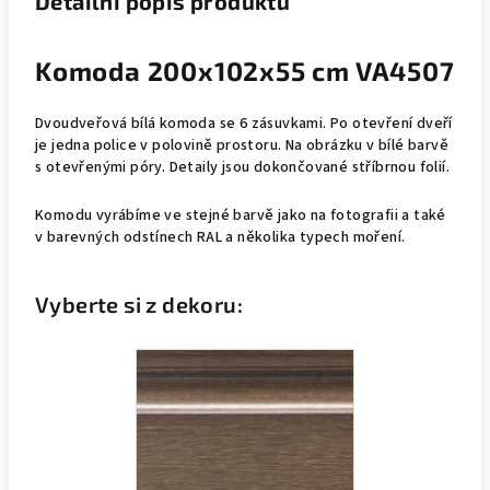
Detailní popis produktu
Komoda 200x102x55 cm VA4507
Dvoudveřová bílá komoda se 6 zásuvkami. Po otevření dveří
je jedna police v polovině prostoru. Na obrázku v bílé barvě
s otevřenými póry. Detaily jsou dokončované stříbrnou folií.
Komodu vyrábíme ve stejné barvě jako na fotografii a také
v barevných odstínech RAL a několika typech moření.
Vyberte si z dekoru: