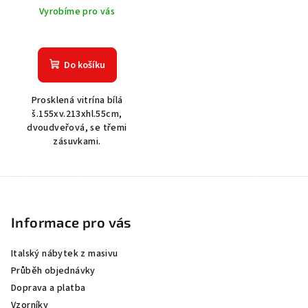
Vyrobíme pro vás
Do košíku
Prosklená vitrína bílá
š.155xv.213xhl.55cm,
dvoudveřová, se třemi
zásuvkami.
Z
á
p
Informace pro vás
a
Italský nábytek z masivu
t
Průběh objednávky
í
Doprava a platba
Vzorníky