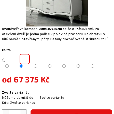
Dvoudveřová komoda
200x102x55cm
se šesti zásuvkami. Po
otevření dveří je jedna police v polovině prostoru. Na obrázku v
bílé barvě s otevřenými póry. Detaily dokončované stříbrnou folií.
BARVA
od
67 375 Kč
Měrná
Zvolte variantu
cena:
Můžeme doručit do:
Zvolte variantu
Kód:
Zvolte variantu