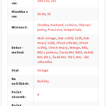
100-110
,
102
cm
:
Hloubka v
50-60
,
55
cm
:
Chodba
,
Kuchyně
,
Ložnice
,
Obývací
Místnost
:
pokoj
,
Pracovna
,
Vstupní hala
Akát vintage
,
Dub světlý 2209
,
Dub
tmavý 2208
,
Ořech střední
,
Ořech
Dekor -
světlý
,
Ořech tmavý
,
Wenge
,
Bílá
,
moření
:
Bílá s patinou
,
Černá RAL 9005
,
Hnědá
RAL 8011
,
Šedá RAL 7037
,
RAL - dle
zákazníka
Styl
:
Vintage
Na
Nožičky
nožičkách
:
Počet
6
zásuvek
:
Počet