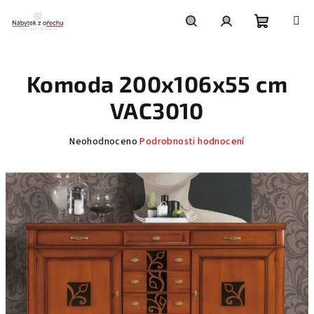
Přejít
na
obsah
Nákupní
Hledat
Přihlášení
Komoda 200x106x55 cm
košík
VAC3010
Průměrné
Neohodnoceno
Podrobnosti hodnocení
hodnocení
produktu
je
0,0
z
5
hvězdiček.