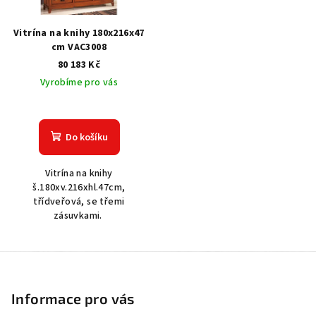
Vitrína na knihy 180x216x47
cm VAC3008
80 183 Kč
Vyrobíme pro vás
Do košíku
Vitrína na knihy
š.180xv.216xhl.47cm,
třídveřová, se třemi
zásuvkami.
Z
á
p
Informace pro vás