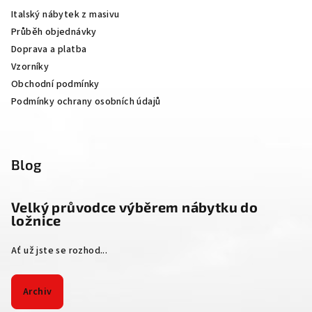
a
Italský nábytek z masivu
t
Průběh objednávky
í
Doprava a platba
Vzorníky
Obchodní podmínky
Podmínky ochrany osobních údajů
Blog
Velký průvodce výběrem nábytku do
ložnice
Ať už jste se rozhod...
Archiv