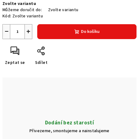
Zvolte variantu
cena:
Můžeme doručit do:
Zvolte variantu
Kód:
Zvolte variantu
−
+
Do košíku
Zeptat se
Sdílet
Dodání bez starostí
Přivezeme, smontujeme a nainstalujeme