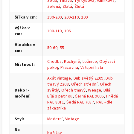
Šedá
,
Tmavá
,
Tyrkysová
,
Vanilková
,
Zelená
,
Zlatá
,
Žlutá
Šířka v cm
:
190-200
,
200-210
,
200
Výška v
100-110
,
106
cm
:
Hloubka v
50-60
,
55
cm
:
Chodba
,
Kuchyně
,
Ložnice
,
Obývací
Místnost
:
pokoj
,
Pracovna
,
Vstupní hala
Akát vintage
,
Dub světlý 2209
,
Dub
tmavý 2208
,
Ořech střední
,
Ořech
Dekor -
světlý
,
Ořech tmavý
,
Wenge
,
Bílá
,
moření
:
Bílá s patinou
,
Černá RAL 9005
,
Hnědá
RAL 8011
,
Šedá RAL 7037
,
RAL - dle
zákazníka
Styl
:
Moderní
,
Vintage
Na
Nožičky