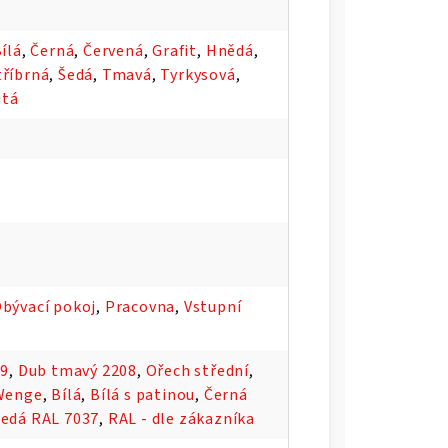
ílá
,
Černá
,
Červená
,
Grafit
,
Hnědá
,
tříbrná
,
Šedá
,
Tmavá
,
Tyrkysová
,
utá
bývací pokoj
,
Pracovna
,
Vstupní
09
,
Dub tmavý 2208
,
Ořech střední
,
Wenge
,
Bílá
,
Bílá s patinou
,
Černá
Šedá RAL 7037
,
RAL - dle zákazníka