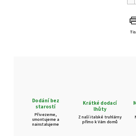
Ti
Dodání bez
Krátké dodací
M
starostí
lhůty
Přivezeme,
Z naší italské truhlárny
smontujeme a
přímo k Vám domů
nainstalujeme