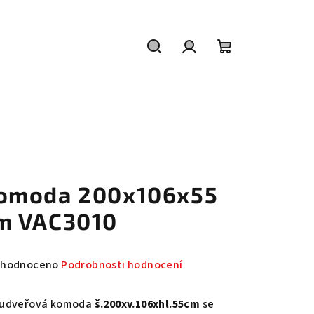
Hledat
Přihlášení
Nákupní
košík
omoda 200x106x55
m VAC3010
měrné
hodnoceno
Podrobnosti hodnocení
nocení
duktu
udveřová komoda
š.200xv.106xhl.55cm
se