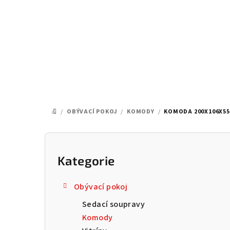
Přejít
na
obsah
/
OBÝVACÍ POKOJ
/
KOMODY
/
KOMODA 200X106X55
DOMŮ
P
o
Kategorie
Přeskočit
kategorie
s
Obývací pokoj
t
Sedací soupravy
r
Komody