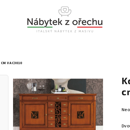
 CM VAC3010
K
c
Prů
Neo
hod
pro
Dvo