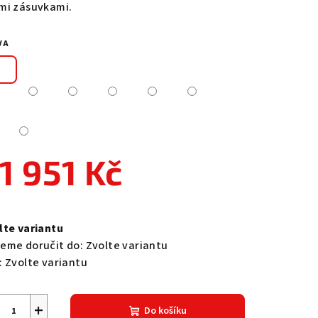
mi zásuvkami.
VA
zdiček.
1 951 Kč
ná
a:
lte variantu
eme doručit do:
Zvolte variantu
:
Zvolte variantu
+
Do košíku