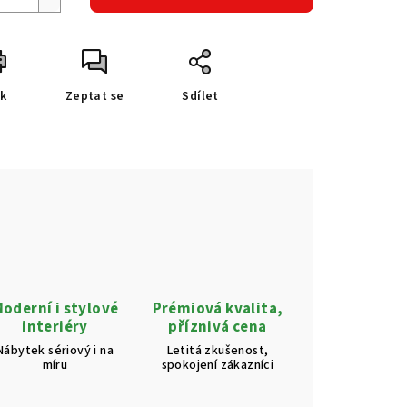
sk
Zeptat se
Sdílet
oderní i stylové
Prémiová kvalita,
interiéry
příznivá cena
Nábytek sériový i na
Letitá zkušenost,
míru
spokojení zákazníci