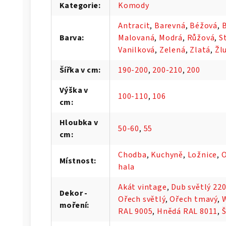
Kategorie
:
Komody
Antracit
,
Barevná
,
Béžová
,
B
Barva
:
Malovaná
,
Modrá
,
Růžová
,
S
Vanilková
,
Zelená
,
Zlatá
,
Žl
Šířka v cm
:
190-200
,
200-210
,
200
Výška v
100-110
,
106
cm
:
Hloubka v
50-60
,
55
cm
:
Chodba
,
Kuchyně
,
Ložnice
,
O
Místnost
:
hala
Akát vintage
,
Dub světlý 22
Dekor -
Ořech světlý
,
Ořech tmavý
,
moření
:
RAL 9005
,
Hnědá RAL 8011
,