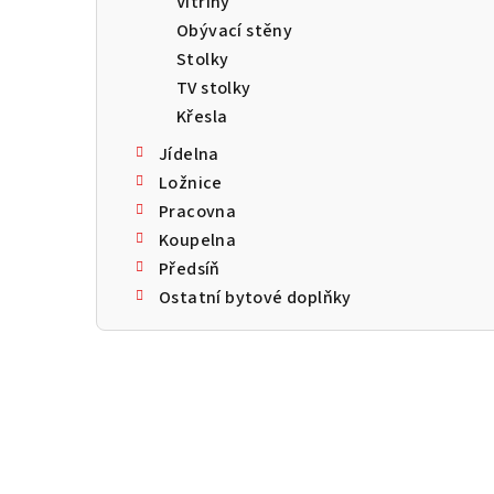
Vitríny
a
Obývací stěny
n
Stolky
TV stolky
n
Křesla
í
Jídelna
p
Ložnice
Pracovna
a
Koupelna
n
Předsíň
Ostatní bytové doplňky
e
l