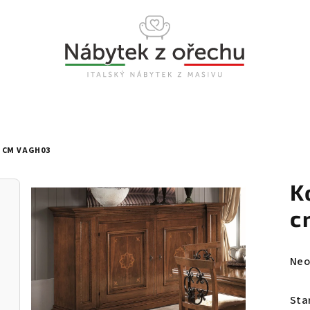
 CM VAGH03
K
c
Prů
Neo
hod
pro
Sta