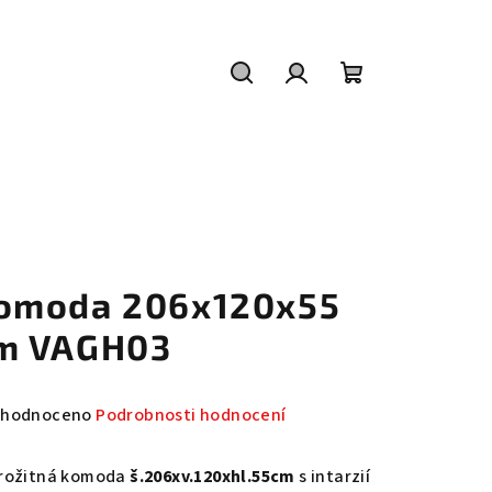
Hledat
Přihlášení
Nákupní
košík
omoda 206x120x55
m VAGH03
měrné
hodnoceno
Podrobnosti hodnocení
nocení
duktu
rožitná komoda
š.206xv.120xhl.55cm
s intarzií