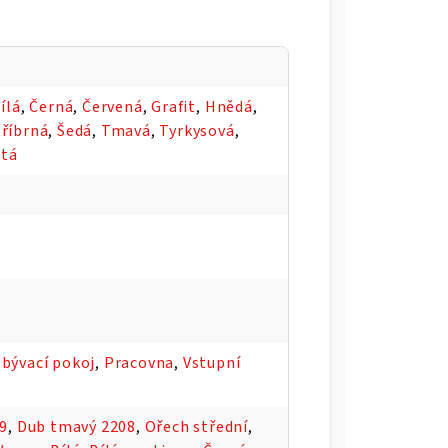
ílá
,
Černá
,
Červená
,
Grafit
,
Hnědá
,
tříbrná
,
Šedá
,
Tmavá
,
Tyrkysová
,
utá
bývací pokoj
,
Pracovna
,
Vstupní
09
,
Dub tmavý 2208
,
Ořech střední
,