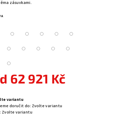
věma zásuvkami.
VA
zdiček.
od
62 921 Kč
ná
a:
lte variantu
eme doručit do:
Zvolte variantu
:
Zvolte variantu