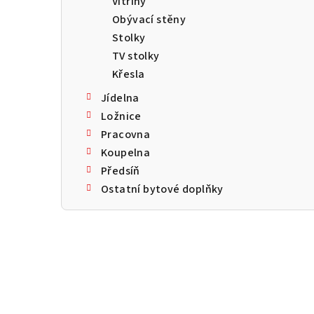
Vitríny
a
Obývací stěny
n
Stolky
TV stolky
n
Křesla
í
Jídelna
p
Ložnice
Pracovna
a
Koupelna
n
Předsíň
Ostatní bytové doplňky
e
l