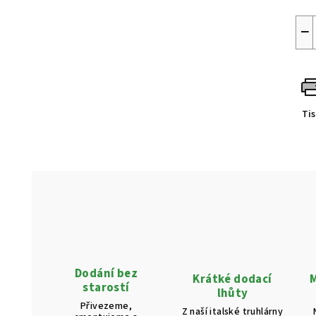
−
Ti
Dodání bez
Krátké dodací
M
starostí
lhůty
Přivezeme,
Z naší italské truhlárny