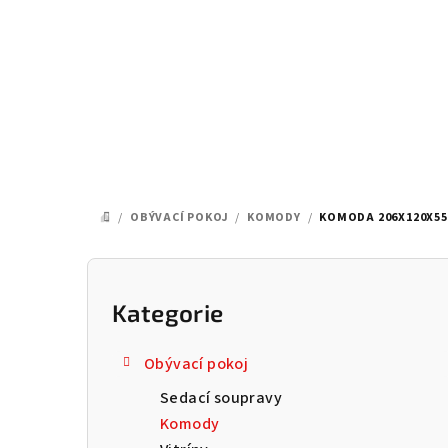
Přejít
na
obsah
/
OBÝVACÍ POKOJ
/
KOMODY
/
KOMODA 206X120X55
DOMŮ
P
o
Kategorie
Přeskočit
kategorie
s
Obývací pokoj
t
Sedací soupravy
r
Komody