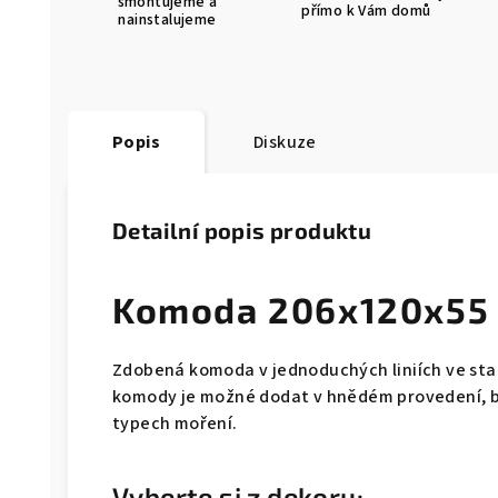
smontujeme a
přímo k Vám domů
nainstalujeme
Popis
Diskuze
Detailní popis produktu
Komoda 206x120x55
Zdobená komoda v jednoduchých liniích ve sta
komody
je možné dodat v hnědém provedení, b
typech moření.
Vyberte si z dekoru: