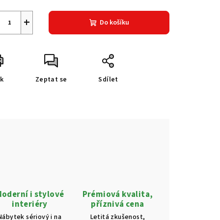
+
Do košíku
sk
Zeptat se
Sdílet
oderní i stylové
Prémiová kvalita,
interiéry
příznivá cena
Nábytek sériový i na
Letitá zkušenost,