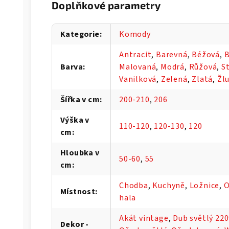
Doplňkové parametry
Kategorie
:
Komody
Antracit
,
Barevná
,
Béžová
,
B
Barva
:
Malovaná
,
Modrá
,
Růžová
,
S
Vanilková
,
Zelená
,
Zlatá
,
Žl
Šířka v cm
:
200-210
,
206
Výška v
110-120
,
120-130
,
120
cm
:
Hloubka v
50-60
,
55
cm
:
Chodba
,
Kuchyně
,
Ložnice
,
O
Místnost
:
hala
Akát vintage
,
Dub světlý 22
Dekor -