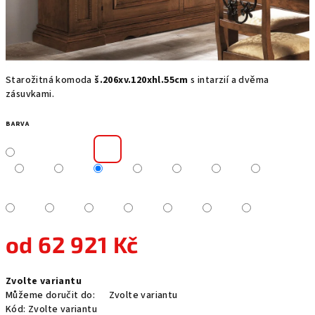
Starožitná komoda
š.206xv.120xhl.55cm
s intarzií a dvěma
zásuvkami.
BARVA
od
62 921 Kč
Měrná
Zvolte variantu
cena:
Můžeme doručit do:
Zvolte variantu
Kód:
Zvolte variantu