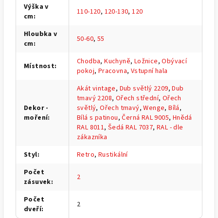
Výška v
110-120
,
120-130
,
120
cm
:
Hloubka v
50-60
,
55
cm
:
Chodba
,
Kuchyně
,
Ložnice
,
Obývací
Místnost
:
pokoj
,
Pracovna
,
Vstupní hala
Akát vintage
,
Dub světlý 2209
,
Dub
tmavý 2208
,
Ořech střední
,
Ořech
Dekor -
světlý
,
Ořech tmavý
,
Wenge
,
Bílá
,
moření
:
Bílá s patinou
,
Černá RAL 9005
,
Hnědá
RAL 8011
,
Šedá RAL 7037
,
RAL - dle
zákazníka
Styl
:
Retro
,
Rustikální
Počet
2
zásuvek
:
Počet
2
dveří
: