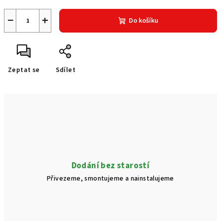
−
+
Do košíku
Zeptat se
Sdílet
Dodání bez starostí
Přivezeme, smontujeme a nainstalujeme