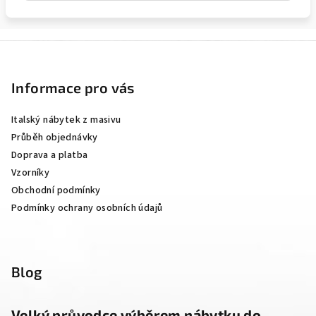
Z
á
p
Informace pro vás
a
Italský nábytek z masivu
t
Průběh objednávky
í
Doprava a platba
Vzorníky
Obchodní podmínky
Podmínky ochrany osobních údajů
Blog
Velký průvodce výběrem nábytku do