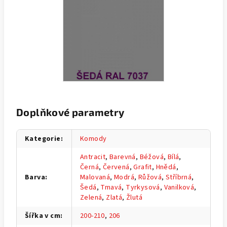
Doplňkové parametry
Kategorie
:
Komody
Antracit
,
Barevná
,
Béžová
,
Bílá
,
Černá
,
Červená
,
Grafit
,
Hnědá
,
Barva
:
Malovaná
,
Modrá
,
Růžová
,
Stříbrná
,
Šedá
,
Tmavá
,
Tyrkysová
,
Vanilková
,
Zelená
,
Zlatá
,
Žlutá
Šířka v cm
:
200-210
,
206