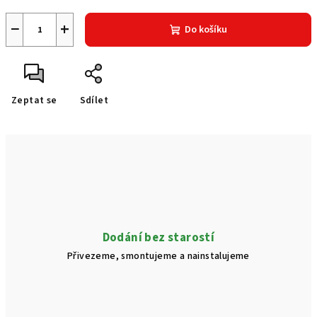
−
+
Do košíku
Zeptat se
Sdílet
Dodání bez starostí
Přivezeme, smontujeme a nainstalujeme