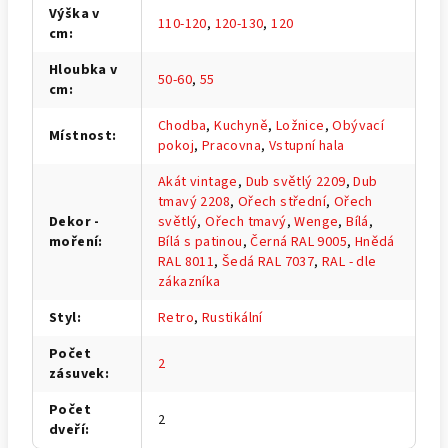
Výška v
110-120
,
120-130
,
120
cm
:
Hloubka v
50-60
,
55
cm
:
Chodba
,
Kuchyně
,
Ložnice
,
Obývací
Místnost
:
pokoj
,
Pracovna
,
Vstupní hala
Akát vintage
,
Dub světlý 2209
,
Dub
tmavý 2208
,
Ořech střední
,
Ořech
Dekor -
světlý
,
Ořech tmavý
,
Wenge
,
Bílá
,
moření
:
Bílá s patinou
,
Černá RAL 9005
,
Hnědá
RAL 8011
,
Šedá RAL 7037
,
RAL - dle
zákazníka
Styl
:
Retro
,
Rustikální
Počet
2
zásuvek
:
Počet
2
dveří
: