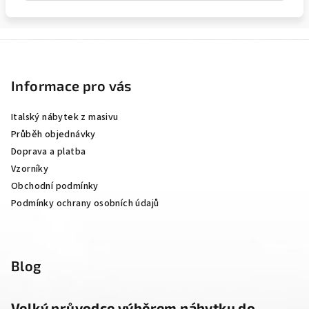
Z
á
p
Informace pro vás
a
Italský nábytek z masivu
t
Průběh objednávky
í
Doprava a platba
Vzorníky
Obchodní podmínky
Podmínky ochrany osobních údajů
Blog
Velký průvodce výběrem nábytku do