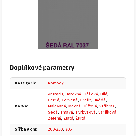
Doplňkové parametry
Kategorie
:
Komody
Antracit
,
Barevná
,
Béžová
,
Bílá
,
Černá
,
Červená
,
Grafit
,
Hnědá
,
Barva
:
Malovaná
,
Modrá
,
Růžová
,
Stříbrná
,
Šedá
,
Tmavá
,
Tyrkysová
,
Vanilková
,
Zelená
,
Zlatá
,
Žlutá
Šířka v cm
:
200-210
,
206