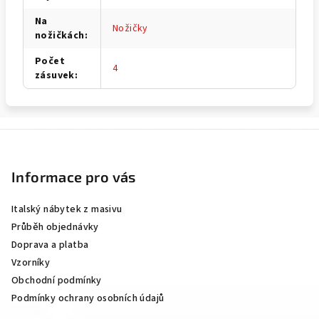
Na
Nožičky
nožičkách
:
Počet
4
zásuvek
:
Z
á
p
Informace pro vás
a
Italský nábytek z masivu
t
Průběh objednávky
í
Doprava a platba
Vzorníky
Obchodní podmínky
Podmínky ochrany osobních údajů