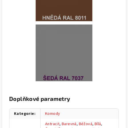
Doplňkové parametry
Kategorie
:
Komody
Antracit
,
Barevná
,
Béžová
,
Bílá
,