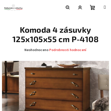
Přejít
na
obsah
Nákupní
Hledat
Přihlášení
Komoda 4 zásuvky
košík
125x105x55 cm P-4108
Průměrné
Neohodnoceno
Podrobnosti hodnocení
hodnocení
produktu
je
0,0
z
5
hvězdiček.