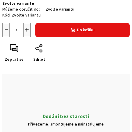
Zvolte variantu
cena:
Můžeme doručit do:
Zvolte variantu
Kód:
Zvolte variantu
−
+
Do košíku
Zeptat se
Sdílet
Dodání bez starostí
Přivezeme, smontujeme a nainstalujeme