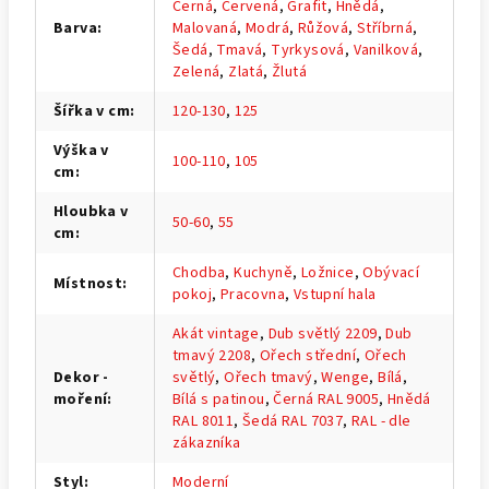
Černá
,
Červená
,
Grafit
,
Hnědá
,
Barva
:
Malovaná
,
Modrá
,
Růžová
,
Stříbrná
,
Šedá
,
Tmavá
,
Tyrkysová
,
Vanilková
,
Zelená
,
Zlatá
,
Žlutá
Šířka v cm
:
120-130
,
125
Výška v
100-110
,
105
cm
:
Hloubka v
50-60
,
55
cm
:
Chodba
,
Kuchyně
,
Ložnice
,
Obývací
Místnost
:
pokoj
,
Pracovna
,
Vstupní hala
Akát vintage
,
Dub světlý 2209
,
Dub
tmavý 2208
,
Ořech střední
,
Ořech
Dekor -
světlý
,
Ořech tmavý
,
Wenge
,
Bílá
,
moření
:
Bílá s patinou
,
Černá RAL 9005
,
Hnědá
RAL 8011
,
Šedá RAL 7037
,
RAL - dle
zákazníka
Styl
:
Moderní