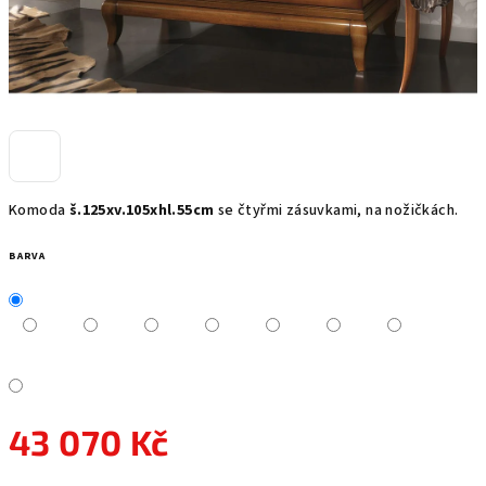
Komoda
š.125xv.105xhl.55cm
se čtyřmi zásuvkami, na nožičkách.
BARVA
43 070 Kč
Měrná