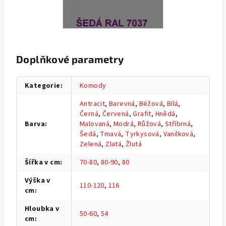
Doplňkové parametry
Kategorie
:
Komody
Antracit
,
Barevná
,
Béžová
,
Bílá
,
Černá
,
Červená
,
Grafit
,
Hnědá
,
Barva
:
Malovaná
,
Modrá
,
Růžová
,
Stříbrná
,
Šedá
,
Tmavá
,
Tyrkysová
,
Vanilková
,
Zelená
,
Zlatá
,
Žlutá
Šířka v cm
:
70-80
,
80-90
,
80
Výška v
110-120
,
116
cm
:
Hloubka v
50-60
,
54
cm
: