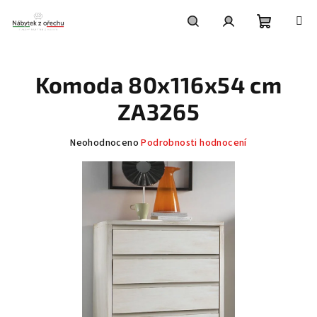
Přejít
na
obsah
Nákupní
Hledat
Přihlášení
Komoda 80x116x54 cm
košík
ZA3265
Průměrné
Neohodnoceno
Podrobnosti hodnocení
hodnocení
produktu
je
0,0
z
5
hvězdiček.