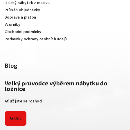
Italský nábytek z masivu
t
Průběh objednávky
í
Doprava a platba
Vzorníky
Obchodní podmínky
Podmínky ochrany osobních údajů
Blog
Velký průvodce výběrem nábytku do
ložnice
Ať už jste se rozhod...
Archiv