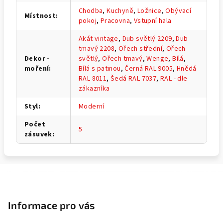
Chodba
,
Kuchyně
,
Ložnice
,
Obývací
Místnost
:
pokoj
,
Pracovna
,
Vstupní hala
Akát vintage
,
Dub světlý 2209
,
Dub
tmavý 2208
,
Ořech střední
,
Ořech
Dekor -
světlý
,
Ořech tmavý
,
Wenge
,
Bílá
,
moření
:
Bílá s patinou
,
Černá RAL 9005
,
Hnědá
RAL 8011
,
Šedá RAL 7037
,
RAL - dle
zákazníka
Styl
:
Moderní
Počet
5
zásuvek
:
Z
á
p
Informace pro vás
a