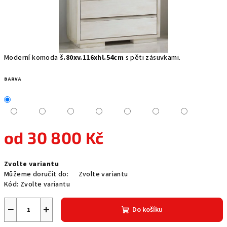
Moderní komoda
š.80xv.116xhl.54cm
s pěti zásuvkami.
BARVA
od
30 800 Kč
Měrná
Zvolte variantu
cena:
Můžeme doručit do:
Zvolte variantu
Kód:
Zvolte variantu
−
+
Do košíku