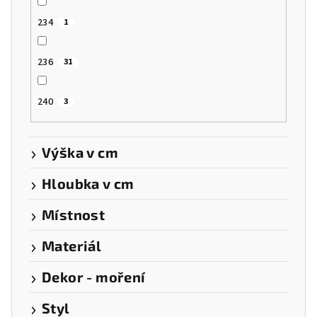
234
1
236
31
240
3
Výška v cm
Hloubka v cm
Místnost
Materiál
Dekor - moření
Styl