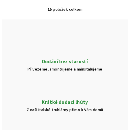
15
položek celkem
O
v
l
á
d
a
c
í
Dodání bez starostí
p
Přivezeme, smontujeme a nainstalujeme
r
v
k
y
v
Krátké dodací lhůty
ý
Z naší italské truhlárny přímo k Vám domů
p
i
s