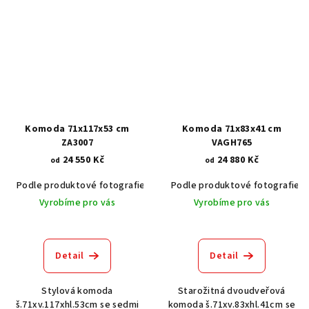
Komoda 71x117x53 cm
Komoda 71x83x41 cm
ZA3007
VAGH765
24 550 Kč
24 880 Kč
od
od
Podle produktové fotografie
Akát vintage BT1551
Podle produktové fotografie
Dub světlý
Vyrobíme pro vás
Vyrobíme pro vás
Detail
Detail
Stylová komoda
Starožitná dvoudveřová
š.71xv.117xhl.53cm se sedmi
komoda š.71xv.83xhl.41cm se