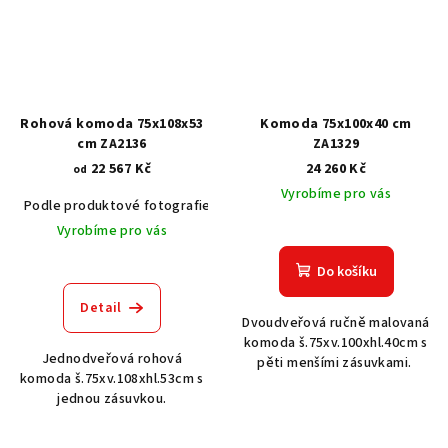
Rohová komoda 75x108x53
Komoda 75x100x40 cm
cm ZA2136
ZA1329
22 567 Kč
24 260 Kč
od
Vyrobíme pro vás
Podle produktové fotografie
Akát vintage BT1551
Dub světlý
Vyrobíme pro vás
Do košíku
Detail
Dvoudveřová ručně malovaná
komoda š.75xv.100xhl.40cm s
Jednodveřová rohová
pěti menšími zásuvkami.
komoda š.75xv.108xhl.53cm s
jednou zásuvkou.