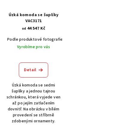
Úzká komoda se šuplíky
VAC3171
44 547 Kč
od
Podle produktové fotografie
Bílá
Bílá s patinou BT9001-A6
Č
Vyrobíme pro vás
Detail
Úzká komoda se sedmi
šuplíky a jednou tajnou
schránkou, která vyjede ven
až po jejím zatlačením
dovnitř. Na obrázku v bílém
provedení se stříbrně
zdobenými ornamenty.