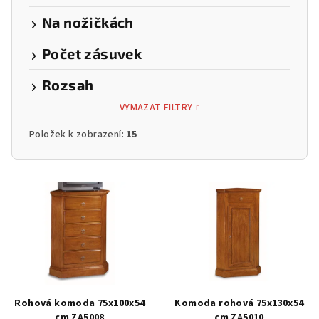
Na nožičkách
Počet zásuvek
Rozsah
VYMAZAT FILTRY
Položek k zobrazení:
15
V
ý
p
i
s
p
r
Rohová komoda 75x100x54
Komoda rohová 75x130x54
cm ZA5008
cm ZA5010