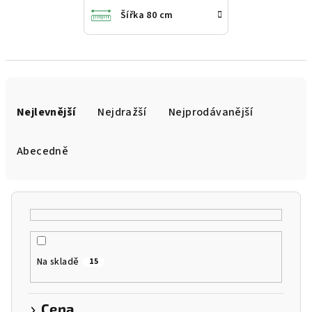
Šířka 80 cm
Ř
a
Nejlevnější
Nejdražší
Nejprodávanější
z
e
Abecedně
n
í
p
r
o
Na skladě
15
d
u
k
Cena