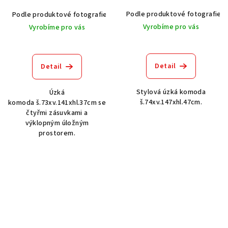
Podle produktové fotografie
Podle produktové fotografie
Bílá
Bílá s patinou BT9001-A6
Č
Vyrobíme pro vás
Vyrobíme pro vás
Detail
Detail
Stylová úzká komoda
Úzká
š.74xv.147xhl.47cm.
komoda š.73xv.141xhl.37cm se
čtyřmi zásuvkami a
výklopným úložným
prostorem.