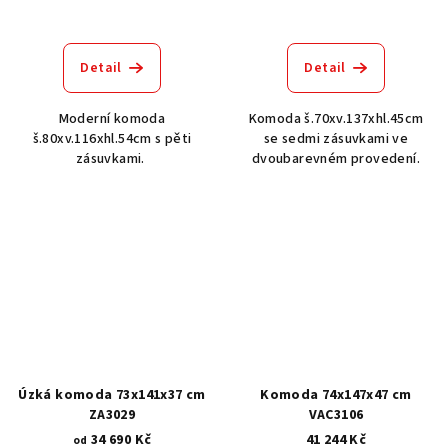
Detail
Detail
Moderní komoda
Komoda š.70xv.137xhl.45cm
š.80xv.116xhl.54cm s pěti
se sedmi zásuvkami ve
zásuvkami.
dvoubarevném provedení.
Úzká komoda 73x141x37 cm
Komoda 74x147x47 cm
ZA3029
VAC3106
34 690 Kč
41 244 Kč
od