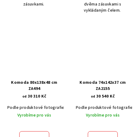
zásuvkami.
dvěma zásuvkami s
vykládaným čelem.
Komoda 80x138x48 cm
Komoda 74x142x37 cm
ZA494
ZA2155
30 310 Kč
30 540 Kč
od
od
Podle produktové fotografie
Akát vintage BT1551
Podle produktové fotografie
Dub světlý
Vyrobíme pro vás
Vyrobíme pro vás