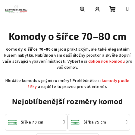
Přejít
na
obsah
Nákupní
Hledat
Přihlášení
Komody o šířce 70–80 cm
košík
Komody o šířce 70–80 cm
jsou praktickým, ale také elegantním
kusem nábytku. Nabídnou vám další úložný prostor a skvěle doplní
vaše stávající vybavení místnosti. Vyberte si
dokonalou komodu
pro
váš domov.
Hledáte komodu s jinými rozměry? Prohlédněte si
komody podle
šířky
a najděte tu pravou pro váš interiér.
Nejoblíbenější rozměry komod
Šířka 70 cm
Šířka 75 cm