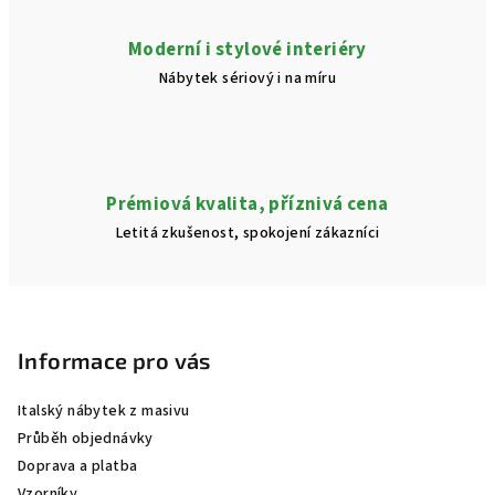
u
Moderní i stylové interiéry
Nábytek sériový i na míru
Prémiová kvalita, příznivá cena
Letitá zkušenost, spokojení zákazníci
Z
á
p
Informace pro vás
a
Italský nábytek z masivu
t
Průběh objednávky
í
Doprava a platba
Vzorníky