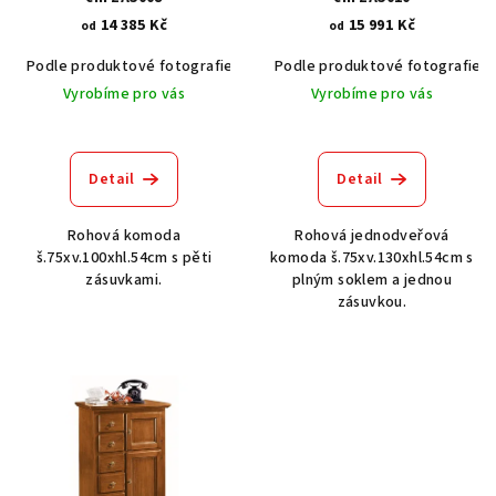
o
14 385 Kč
15 991 Kč
d
od
od
u
Podle produktové fotografie
Akát vintage BT1551
Podle produktové fotografie
Dub světlý
k
Vyrobíme pro vás
Vyrobíme pro vás
t
ů
Detail
Detail
Rohová komoda
Rohová jednodveřová
š.75xv.100xhl.54cm s pěti
komoda š.75xv.130xhl.54cm s
zásuvkami.
plným soklem a jednou
zásuvkou.