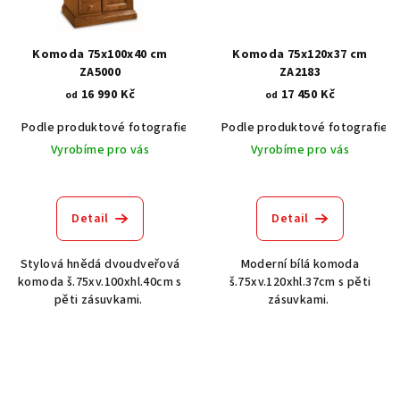
Komoda 75x100x40 cm
Komoda 75x120x37 cm
ZA5000
ZA2183
16 990 Kč
17 450 Kč
od
od
Podle produktové fotografie
Akát vintage BT1551
Podle produktové fotografie
Ořech stře
Vyrobíme pro vás
Vyrobíme pro vás
Detail
Detail
Stylová hnědá dvoudveřová
Moderní bílá komoda
komoda š.75xv.100xhl.40cm s
š.75xv.120xhl.37cm s pěti
pěti zásuvkami.
zásuvkami.