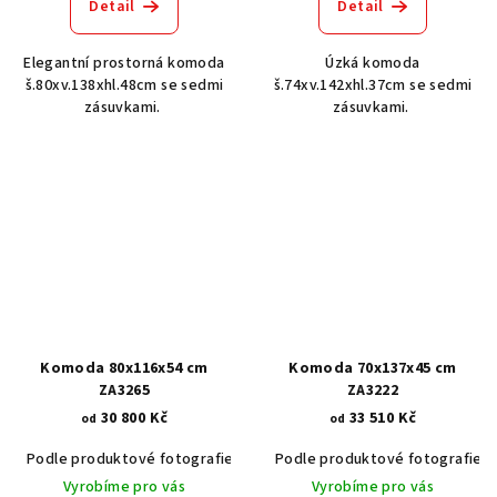
Detail
Detail
Elegantní prostorná komoda
Úzká komoda
š.80xv.138xhl.48cm se sedmi
š.74xv.142xhl.37cm se sedmi
zásuvkami.
zásuvkami.
Komoda 80x116x54 cm
Komoda 70x137x45 cm
ZA3265
ZA3222
30 800 Kč
33 510 Kč
od
od
Podle produktové fotografie
Bílá
Podle produktové fotografie
Bílá s patinou BT9001-A6
Č
Vyrobíme pro vás
Vyrobíme pro vás