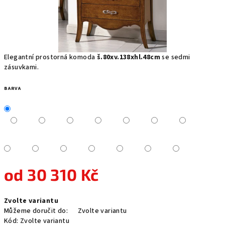
Elegantní prostorná komoda
š.80xv.138xhl.48cm
se sedmi
zásuvkami.
BARVA
od
30 310 Kč
Měrná
Zvolte variantu
cena:
Můžeme doručit do:
Zvolte variantu
Kód:
Zvolte variantu