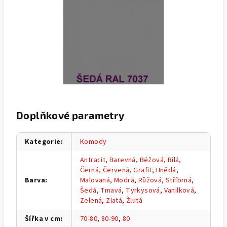
Doplňkové parametry
Kategorie
:
Komody
Antracit
,
Barevná
,
Béžová
,
Bílá
,
Černá
,
Červená
,
Grafit
,
Hnědá
,
Barva
:
Malovaná
,
Modrá
,
Růžová
,
Stříbrná
,
Šedá
,
Tmavá
,
Tyrkysová
,
Vanilková
,
Zelená
,
Zlatá
,
Žlutá
Šířka v cm
:
70-80
,
80-90
,
80