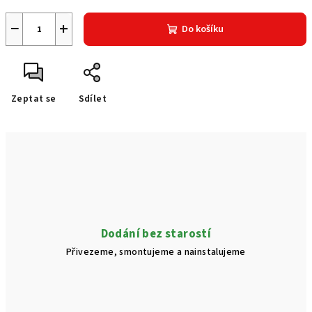
−
+
Do košíku
Zeptat se
Sdílet
Dodání bez starostí
Přivezeme, smontujeme a nainstalujeme