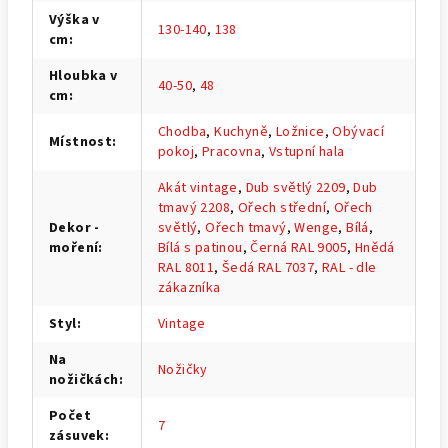
Výška v
130-140
,
138
cm
:
Hloubka v
40-50
,
48
cm
:
Chodba
,
Kuchyně
,
Ložnice
,
Obývací
Místnost
:
pokoj
,
Pracovna
,
Vstupní hala
Akát vintage
,
Dub světlý 2209
,
Dub
tmavý 2208
,
Ořech střední
,
Ořech
Dekor -
světlý
,
Ořech tmavý
,
Wenge
,
Bílá
,
moření
:
Bílá s patinou
,
Černá RAL 9005
,
Hnědá
RAL 8011
,
Šedá RAL 7037
,
RAL - dle
zákazníka
Styl
:
Vintage
Na
Nožičky
nožičkách
:
Počet
7
zásuvek
: