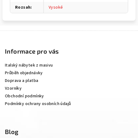
Rozsah
:
Vysoké
Z
á
p
Informace pro vás
a
Italský nábytek z masivu
t
Průběh objednávky
í
Doprava a platba
Vzorníky
Obchodní podmínky
Podmínky ochrany osobních údajů
Blog