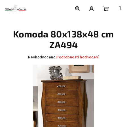
Přejít
na
obsah
Nákupní
Hledat
Přihlášení
Komoda 80x138x48 cm
košík
ZA494
Průměrné
Neohodnoceno
Podrobnosti hodnocení
hodnocení
produktu
je
0,0
z
5
hvězdiček.