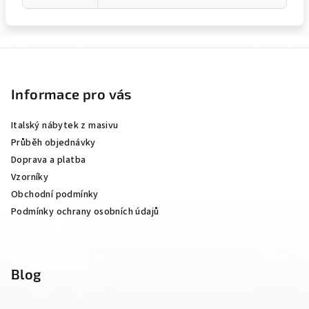
Z
á
p
Informace pro vás
a
Italský nábytek z masivu
t
Průběh objednávky
í
Doprava a platba
Vzorníky
Obchodní podmínky
Podmínky ochrany osobních údajů
Blog