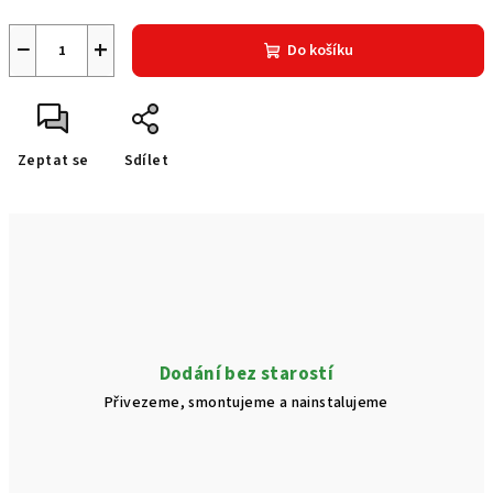
−
+
Do košíku
Zeptat se
Sdílet
Dodání bez starostí
Přivezeme, smontujeme a nainstalujeme