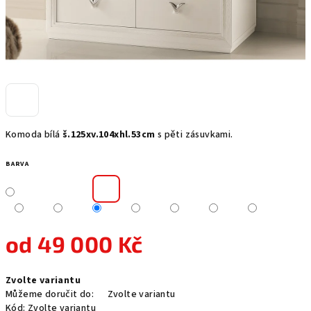
Komoda bílá
š.125xv.104xhl.53cm
s pěti zásuvkami.
BARVA
od
49 000 Kč
Měrná
Zvolte variantu
cena:
Můžeme doručit do:
Zvolte variantu
Kód:
Zvolte variantu