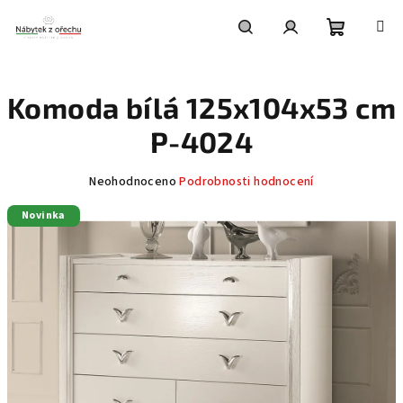
Přejít
na
obsah
Nákupní
Hledat
Přihlášení
Komoda bílá 125x104x53 cm
košík
P-4024
Průměrné
Neohodnoceno
Podrobnosti hodnocení
hodnocení
Novinka
produktu
je
0,0
z
5
hvězdiček.