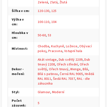
Zelená
,
Zlatá
,
Žlutá
Šířka v cm
:
120-130
,
125
Výška v
100-110
,
104
cm
:
Hloubka v
50-60
,
53
cm
:
Chodba
,
Kuchyně
,
Ložnice
,
Obývací
Místnost
:
pokoj
,
Pracovna
,
Vstupní hala
Akát vintage
,
Dub světlý 2209
,
Dub
tmavý 2208
,
Ořech střední
,
Ořech
Dekor -
světlý
,
Ořech tmavý
,
Wenge
,
Bílá
,
moření
:
Bílá s patinou
,
Černá RAL 9005
,
Hnědá
RAL 8011
,
Šedá RAL 7037
,
RAL - dle
zákazníka
Styl
:
Glamour
,
Moderní
Počet
5
zásuvek
: