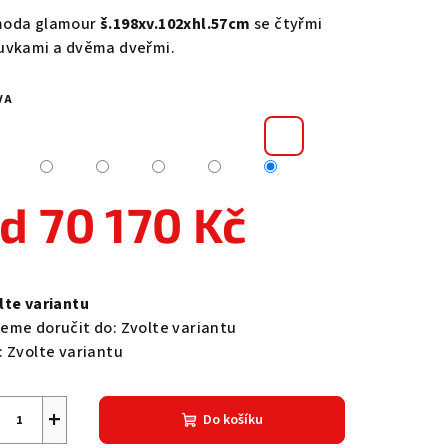
duktu
oda glamour
š.198xv.102xhl.57cm
se čtyřmi
uvkami a dvěma dveřmi.
VA
zdiček.
od
70 170 Kč
ná
a:
lte variantu
eme doručit do:
Zvolte variantu
:
Zvolte variantu
+
Do košíku