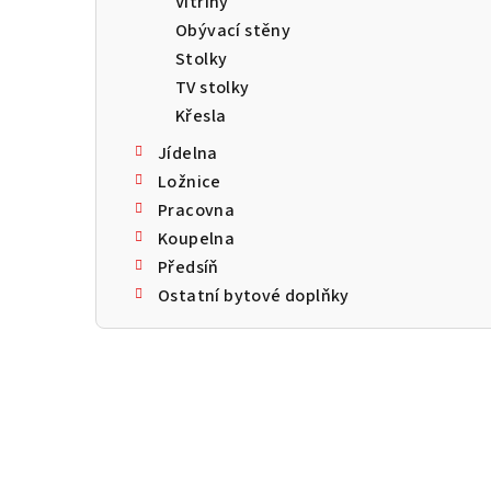
Vitríny
a
Obývací stěny
n
Stolky
TV stolky
n
Křesla
í
Jídelna
p
Ložnice
Pracovna
a
Koupelna
n
Předsíň
Ostatní bytové doplňky
e
l