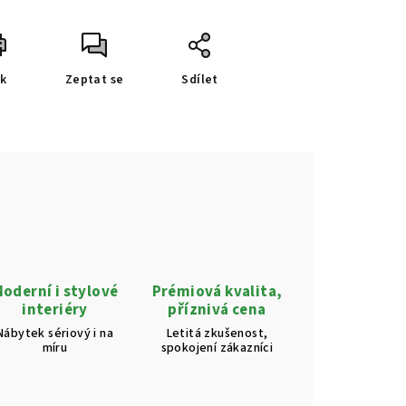
sk
Zeptat se
Sdílet
oderní i stylové
Prémiová kvalita,
interiéry
příznivá cena
Nábytek sériový i na
Letitá zkušenost,
míru
spokojení zákazníci