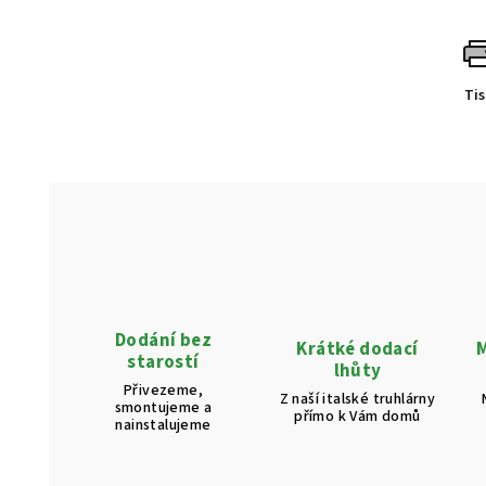
Ti
Dodání bez
Krátké dodací
M
starostí
lhůty
Přivezeme,
Z naší italské truhlárny
smontujeme a
přímo k Vám domů
nainstalujeme