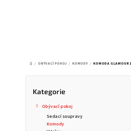
Přejít
na
obsah
/
OBÝVACÍ POKOJ
/
KOMODY
/
KOMODA GLAMOUR 19
DOMŮ
P
o
Kategorie
Přeskočit
kategorie
s
Obývací pokoj
t
Sedací soupravy
r
Komody