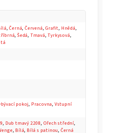
ílá
,
Černá
,
Červená
,
Grafit
,
Hnědá
,
tříbrná
,
Šedá
,
Tmavá
,
Tyrkysová
,
utá
bývací pokoj
,
Pracovna
,
Vstupní
09
,
Dub tmavý 2208
,
Ořech střední
,
Wenge
,
Bílá
,
Bílá s patinou
,
Černá