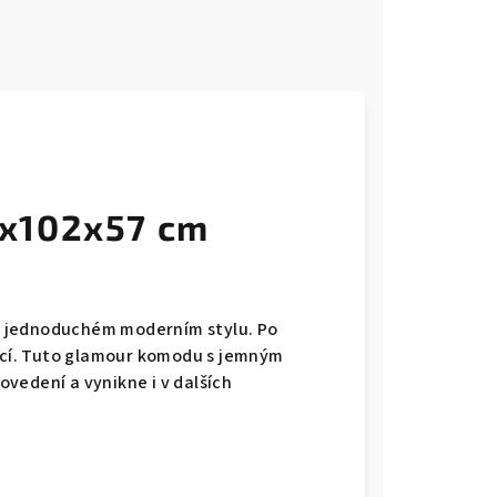
x102x57 cm
v jednoduchém moderním stylu. Po
licí. Tuto glamour komodu s jemným
vedení a vynikne i v dalších