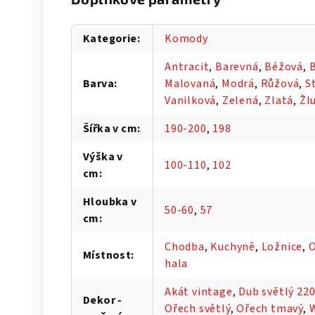
Kategorie
:
Komody
Antracit
,
Barevná
,
Béžová
,
B
Barva
:
Malovaná
,
Modrá
,
Růžová
,
S
Vanilková
,
Zelená
,
Zlatá
,
Žl
Šířka v cm
:
190-200
,
198
Výška v
100-110
,
102
cm
:
Hloubka v
50-60
,
57
cm
:
Chodba
,
Kuchyně
,
Ložnice
,
O
Místnost
:
hala
Akát vintage
,
Dub světlý 22
Dekor -
Ořech světlý
,
Ořech tmavý
,