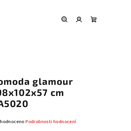
Hledat
Přihlášení
Nákupní
košík
omoda glamour
98x102x57 cm
A5020
měrné
hodnoceno
Podrobnosti hodnocení
nocení