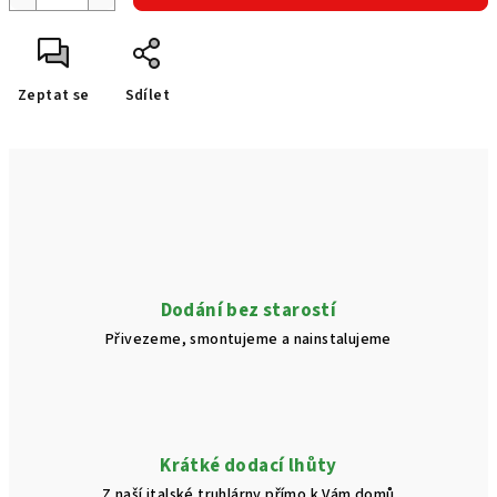
Zeptat se
Sdílet
Dodání bez starostí
Přivezeme, smontujeme a nainstalujeme
Krátké dodací lhůty
Z naší italské truhlárny přímo k Vám domů