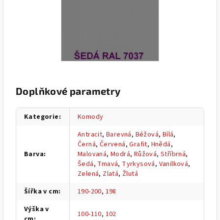
Doplňkové parametry
Kategorie
:
Komody
Antracit
,
Barevná
,
Béžová
,
Bílá
,
Černá
,
Červená
,
Grafit
,
Hnědá
,
Barva
:
Malovaná
,
Modrá
,
Růžová
,
Stříbrná
,
Šedá
,
Tmavá
,
Tyrkysová
,
Vanilková
,
Zelená
,
Zlatá
,
Žlutá
Šířka v cm
:
190-200
,
198
Výška v
100-110
,
102
cm
: