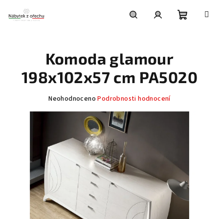
Přejít
na
obsah
Nákupní
Hledat
Přihlášení
Komoda glamour
košík
198x102x57 cm PA5020
Průměrné
Neohodnoceno
Podrobnosti hodnocení
hodnocení
produktu
je
0,0
z
5
hvězdiček.