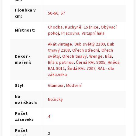
Hloubka v
50-60
,
57
cm
:
Chodba
,
Kuchyně
,
Ložnice
,
Obývací
Místnost
:
pokoj
,
Pracovna
,
Vstupní hala
Akát vintage
,
Dub světlý 2209
,
Dub
tmavý 2208
,
Ořech střední
,
Ořech
Dekor -
světlý
,
Ořech tmavý
,
Wenge
,
Bílá
,
moření
:
Bílá s patinou
,
Černá RAL 9005
,
Hnědá
RAL 8011
,
Šedá RAL 7037
,
RAL - dle
zákazníka
Styl
:
Glamour
,
Moderní
Na
Nožičky
nožičkách
:
Počet
4
zásuvek
:
Počet
2