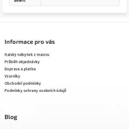
dveří
:
Z
á
p
Informace pro vás
a
Italský nábytek z masivu
t
Průběh objednávky
í
Doprava a platba
Vzorníky
Obchodní podmínky
Podmínky ochrany osobních údajů
Blog