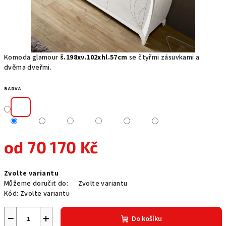
Komoda glamour
š.198xv.102xhl.57cm
se čtyřmi zásuvkami a
dvěma dveřmi.
BARVA
od
70 170 Kč
Měrná
Zvolte variantu
cena:
Můžeme doručit do:
Zvolte variantu
Kód:
Zvolte variantu
−
+
Do košíku