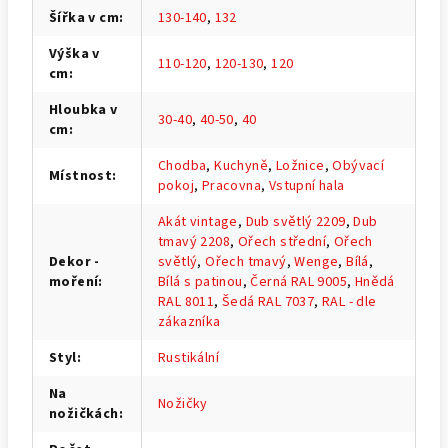
Šířka v cm
:
130-140
,
132
Výška v
110-120
,
120-130
,
120
cm
:
Hloubka v
30-40
,
40-50
,
40
cm
:
Chodba
,
Kuchyně
,
Ložnice
,
Obývací
Místnost
:
pokoj
,
Pracovna
,
Vstupní hala
Akát vintage
,
Dub světlý 2209
,
Dub
tmavý 2208
,
Ořech střední
,
Ořech
Dekor -
světlý
,
Ořech tmavý
,
Wenge
,
Bílá
,
moření
:
Bílá s patinou
,
Černá RAL 9005
,
Hnědá
RAL 8011
,
Šedá RAL 7037
,
RAL - dle
zákazníka
Styl
:
Rustikální
Na
Nožičky
nožičkách
: