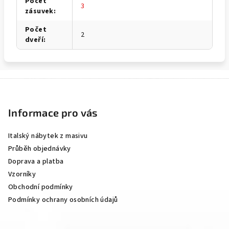
Počet
3
zásuvek
:
Počet
2
dveří
:
Z
á
p
Informace pro vás
a
Italský nábytek z masivu
t
Průběh objednávky
í
Doprava a platba
Vzorníky
Obchodní podmínky
Podmínky ochrany osobních údajů