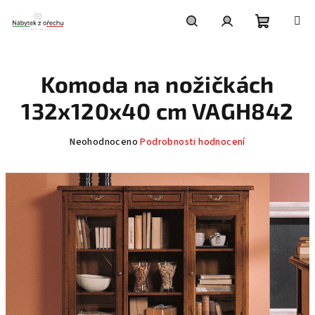
Přejít
na
obsah
Nákupní
Hledat
Přihlášení
Komoda na nožičkách
košík
132x120x40 cm VAGH842
Průměrné
Neohodnoceno
Podrobnosti hodnocení
hodnocení
produktu
je
0,0
z
5
hvězdiček.