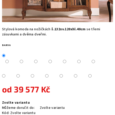
Stylová komoda na nožičkách
š.132xv.120xhl.40cm
se třemi
zásuvkami a dvěma dveřmi.
BARVA
od
39 577 Kč
Měrná
Zvolte variantu
cena:
Můžeme doručit do:
Zvolte variantu
Kód:
Zvolte variantu