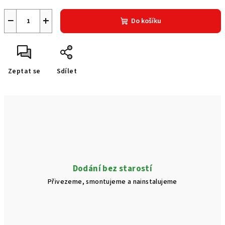
−
+
Do košíku
Zeptat se
Sdílet
Dodání bez starostí
Přivezeme, smontujeme a nainstalujeme