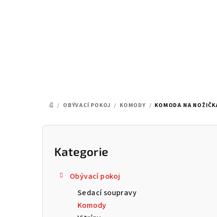
Přejít
na
obsah
/
OBÝVACÍ POKOJ
/
KOMODY
/
KOMODA NA NOŽIČKÁ
DOMŮ
P
o
Kategorie
Přeskočit
kategorie
s
Obývací pokoj
t
Sedací soupravy
r
Komody