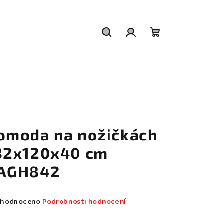
Hledat
Přihlášení
Nákupní
košík
omoda na nožičkách
32x120x40 cm
AGH842
měrné
hodnoceno
Podrobnosti hodnocení
nocení