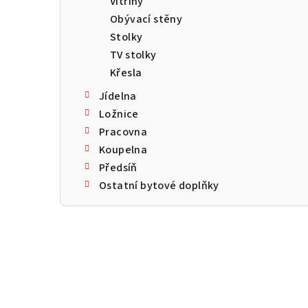
Vitríny
a
Obývací stěny
n
Stolky
TV stolky
n
Křesla
í
Jídelna
p
Ložnice
Pracovna
a
Koupelna
n
Předsíň
Ostatní bytové doplňky
e
l