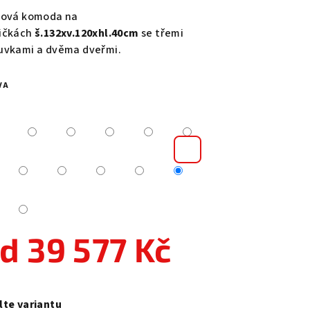
duktu
lová komoda na
ičkách
š.132xv.120xhl.40cm
se třemi
uvkami a dvěma dveřmi.
VA
zdiček.
od
39 577 Kč
ná
a:
lte variantu