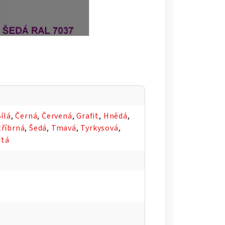
ílá
,
Černá
,
Červená
,
Grafit
,
Hnědá
,
tříbrná
,
Šedá
,
Tmavá
,
Tyrkysová
,
utá