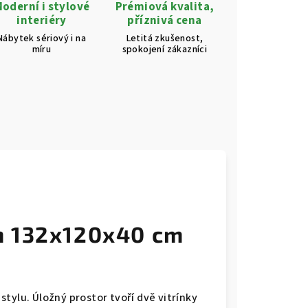
oderní i stylové
Prémiová kvalita,
interiéry
příznivá cena
Nábytek sériový i na
Letitá zkušenost,
míru
spokojení zákazníci
h 132x120x40 cm
tylu. Úložný prostor tvoří dvě vitrínky