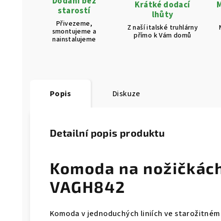
Dodání bez
Krátké dodací
M
starostí
lhůty
Přivezeme,
Z naší italské truhlárny
smontujeme a
přímo k Vám domů
nainstalujeme
Popis
Diskuze
Detailní popis produktu
Komoda na nožičkác
VAGH842
Komoda v jednoduchých liniích ve starožitném s