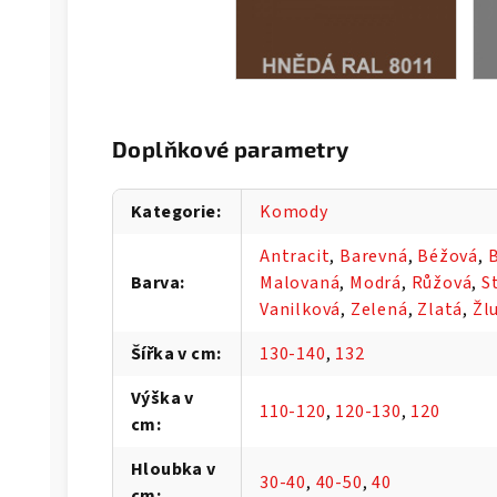
Doplňkové parametry
Kategorie
:
Komody
Antracit
,
Barevná
,
Béžová
,
B
Barva
:
Malovaná
,
Modrá
,
Růžová
,
S
Vanilková
,
Zelená
,
Zlatá
,
Žl
Šířka v cm
:
130-140
,
132
Výška v
110-120
,
120-130
,
120
cm
:
Hloubka v
30-40
,
40-50
,
40
cm
: